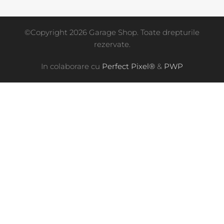
©Copyright 2026 Garage Shop. Toate drepturile
rezervate.
In colaborare cu
Perfect Pixel®
&
PWP