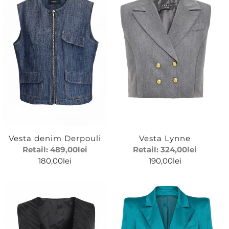
Vesta denim Derpouli
Vesta Lynne
Retail:
489,00
lei
Retail:
324,00
lei
180,00
lei
190,00
lei