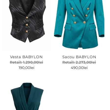
Vesta BABYLON
Sacou BABYLON
Retail:
1.290,00
lei
Retail:
2.273,00
lei
190,00
lei
490,00
lei