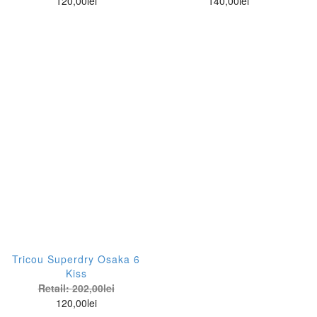
120,00
lei
140,00
lei
Tricou Superdry Osaka 6
Kiss
Retail:
202,00
lei
120,00
lei