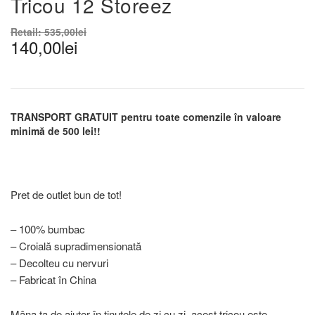
Tricou 12 Storeez
Retail:
535,00
lei
140,00
lei
TRANSPORT GRATUIT pentru toate comenzile în valoare
minimă de 500 lei!!
Pret de outlet bun de tot!
– 100% bumbac
– Croială supradimensionată
– Decolteu cu nervuri
– Fabricat în China
Mâna ta de ajutor în ținutele de zi cu zi, acest tricou este