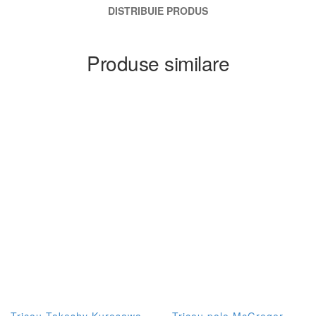
DISTRIBUIE PRODUS
Produse similare
Tricou Takeshy Kurosawa
Tricou polo McGregor