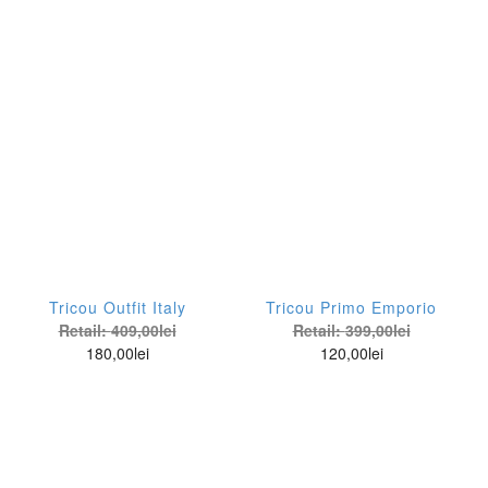
Tricou Outfit Italy
Tricou Primo Emporio
Retail:
409,00
lei
Retail:
399,00
lei
180,00
lei
120,00
lei