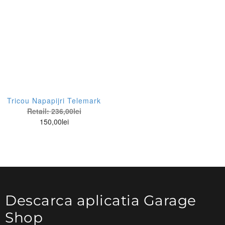
Tricou Napapijri Telemark
Retail:
236,00
lei
150,00
lei
Descarca aplicatia Garage
Shop