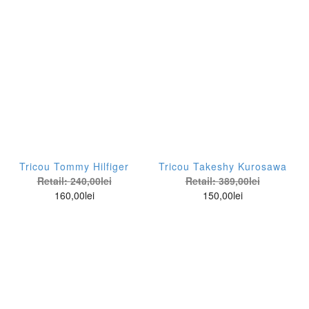
Tricou Tommy Hilfiger
Tricou Takeshy Kurosawa
Retail:
240,00
lei
Retail:
389,00
lei
160,00
lei
150,00
lei