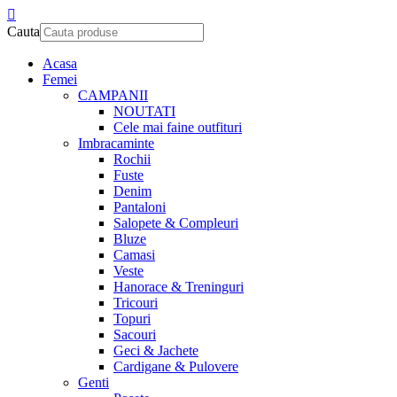
Cauta
Acasa
Femei
CAMPANII
NOUTATI
Cele mai faine outfituri
Imbracaminte
Rochii
Fuste
Denim
Pantaloni
Salopete & Compleuri
Bluze
Camasi
Veste
Hanorace & Treninguri
Tricouri
Topuri
Sacouri
Geci & Jachete
Cardigane & Pulovere
Genti