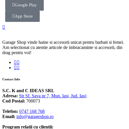
Google Play
App Store
Garage Shop vinde haine si accesorii unicat pentru barbati si femei.
Am selectionat cu atentie articole de imbracaminte si accesorii, din
drag pentru voi!
Contact Info
S.C. K and C IDEAS SRL
Adresa:
Str Sf. Sava nr 7, Mun. Iasi, Jud. Iasi;
Cod Postal:
700073
Telefon:
0747 168 768
Email:
info@garageshop.ro
Program relatii cu clientii: