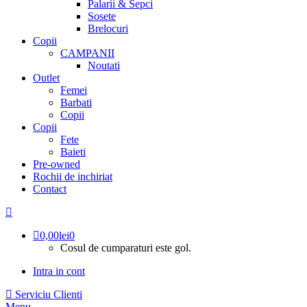
Palarii & Sepci
Sosete
Brelocuri
Copii
CAMPANII
Noutati
Outlet
Femei
Barbati
Copii
Copii
Fete
Baieti
Pre-owned
Rochii de inchiriat
Contact
0,00
lei
0
Cosul de cumparaturi este gol.
Intra in cont
Serviciu Clienti
Menu