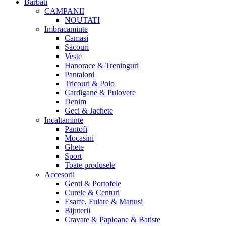
Barbati
CAMPANII
NOUTATI
Imbracaminte
Camasi
Sacouri
Veste
Hanorace & Treninguri
Pantaloni
Tricouri & Polo
Cardigane & Pulovere
Denim
Geci & Jachete
Incaltaminte
Pantofi
Mocasini
Ghete
Sport
Toate produsele
Accesorii
Genti & Portofele
Curele & Centuri
Esarfe, Fulare & Manusi
Bijuterii
Cravate & Papioane & Batiste