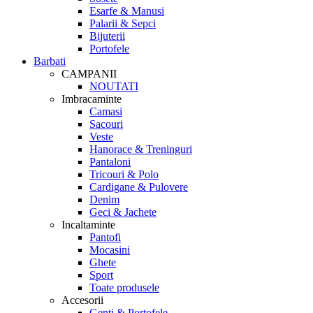
Esarfe & Manusi
Palarii & Sepci
Bijuterii
Portofele
Barbati
CAMPANII
NOUTATI
Imbracaminte
Camasi
Sacouri
Veste
Hanorace & Treninguri
Pantaloni
Tricouri & Polo
Cardigane & Pulovere
Denim
Geci & Jachete
Incaltaminte
Pantofi
Mocasini
Ghete
Sport
Toate produsele
Accesorii
Genti & Portofele