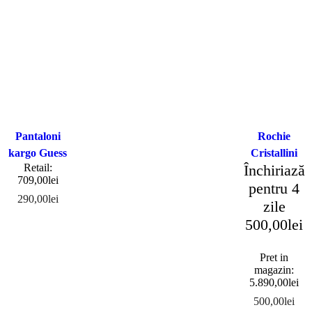
Pantaloni
Rochie
kargo Guess
Cristallini
Retail:
Închiriază
709,00
lei
pentru 4
290,00
lei
zile
500,00
lei
Pret in
magazin:
5.890,00
lei
500,00
lei