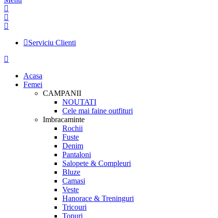
Serviciu Clienti
Acasa
Femei
CAMPANII
NOUTATI
Cele mai faine outfituri
Imbracaminte
Rochii
Fuste
Denim
Pantaloni
Salopete & Compleuri
Bluze
Camasi
Veste
Hanorace & Treninguri
Tricouri
Topuri