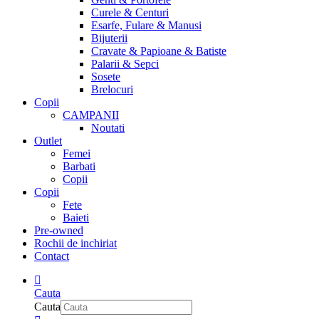
Curele & Centuri
Esarfe, Fulare & Manusi
Bijuterii
Cravate & Papioane & Batiste
Palarii & Sepci
Sosete
Brelocuri
Copii
CAMPANII
Noutati
Outlet
Femei
Barbati
Copii
Copii
Fete
Baieti
Pre-owned
Rochii de inchiriat
Contact
Cauta
Cauta