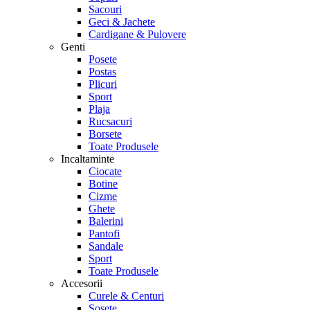
Sacouri
Geci & Jachete
Cardigane & Pulovere
Genti
Posete
Postas
Plicuri
Sport
Plaja
Rucsacuri
Borsete
Toate Produsele
Incaltaminte
Ciocate
Botine
Cizme
Ghete
Balerini
Pantofi
Sandale
Sport
Toate Produsele
Accesorii
Curele & Centuri
Sosete