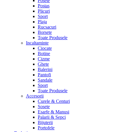
Posete
Postas
Plicuri
Sport
Plaja
Rucsacuri
Borsete
Toate Produsele
Incaltaminte
Ciocate
Botine
Cizme
Ghete
Balerini
Pantofi
Sandale
Sport
Toate Produsele
Accesorii
Curele & Centuri
Sosete
Esarfe & Manusi
Palarii & Sepci
Bijuterii
Portofele