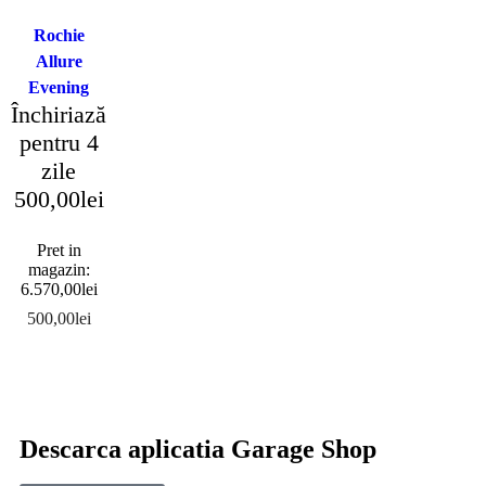
Rochie
Allure
Evening
Închiriază
pentru 4
zile
500,00
lei
Pret in
magazin:
6.570,00
lei
500,00
lei
Descarca aplicatia Garage Shop