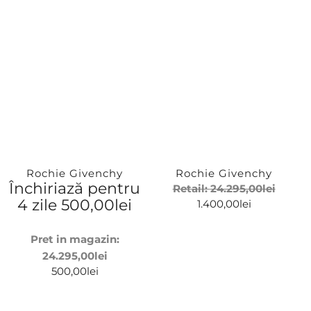
Pre-owned
Rochii de inchiriat
Brand
Givenchy
Rochie Givenchy
Rochie Givenchy
Închiriază pentru
Retail:
24.295,00
lei
4 zile
500,00
lei
1.400,00
lei
Marime
Pret in magazin:
24.295,00
lei
36
500,00
lei