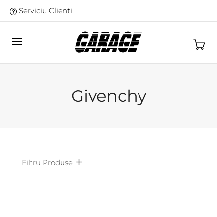
Serviciu Clienti
Givenchy
Filtru Produse
Afiseaza doar produsele in oferta!
Subcategorii