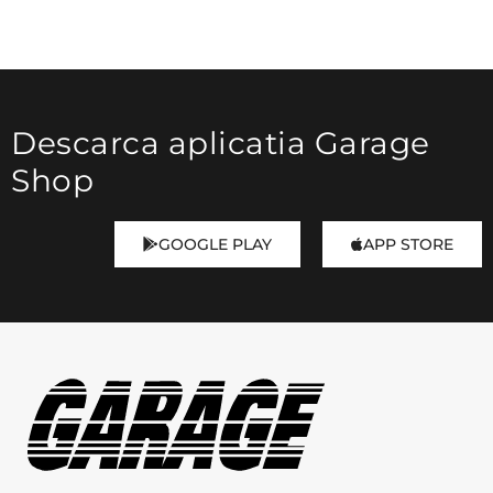
Culoare
Multicolor
Descarca aplicatia Garage
Rosu
Shop
GOOGLE PLAY
APP STORE
Fit
Stil
De seara