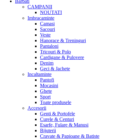
Barbati
CAMPANII
NOUTATI
Imbracaminte
Camasi
Sacouri
Veste
Hanorace & Treninguri
Pantaloni
Tricouri & Polo
Cardigane & Pulovere
Denim
Geci & Jachete
Incaltaminte
Pantofi
Mocasini
Ghete
Sport
Toate produsele
Accesorii
Genti & Portofele
Curele & Centuri
Esarfe, Fulare & Manusi
Bijuterii
Cravate & Papioane & Batiste