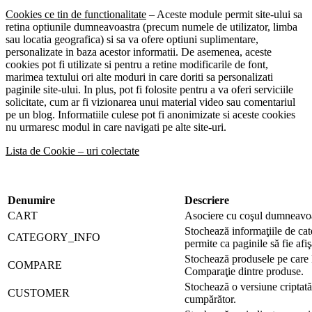
Cookies ce tin de functionalitate
– Aceste module permit site-ului sa
retina optiunile dumneavoastra (precum numele de utilizator, limba
sau locatia geografica) si sa va ofere optiuni suplimentare,
personalizate in baza acestor informatii. De asemenea, aceste
cookies pot fi utilizate si pentru a retine modificarile de font,
marimea textului ori alte moduri in care doriti sa personalizati
paginile site-ului. In plus, pot fi folosite pentru a va oferi serviciile
solicitate, cum ar fi vizionarea unui material video sau comentariul
pe un blog. Informatiile culese pot fi anonimizate si aceste cookies
nu urmaresc modul in care navigati pe alte site-uri.
Lista de Cookie – uri colectate
Denumire
Descriere
CART
Asociere cu coşul dumneavoa
Stochează informaţiile de cat
CATEGORY_INFO
permite ca paginile să fie afi
Stochează produsele pe care le
COMPARE
Comparaţie dintre produse.
Stochează o versiune criptat
CUSTOMER
cumpărător.