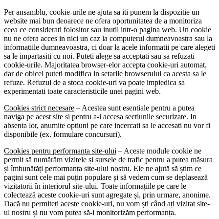
Per ansamblu, cookie-urile ne ajuta sa iti punem la dispozitie un
website mai bun deoarece ne ofera oportunitatea de a monitoriza
ceea ce considerati folositor sau inutil intr-o pagina web. Un cookie
nu ne ofera acces in nici un caz la computerul dumneavoastra sau la
informatiile dumneavoastra, ci doar la acele informatii pe care alegeti
sa le impartasiti cu noi. Puteti alege sa acceptati sau sa refuzati
cookie-urile. Majoritatea browser-elor accepta cookie-uri automat,
dar de obicei puteti modifica in setarile browserului ca acesta sa le
refuze. Refuzul de a stoca cookie-uri va poate impiedica sa
experimentati toate caracteristicile unei pagini web.
Cookies strict necesare
– Acestea sunt esentiale pentru a putea
naviga pe acest site si pentru a-i accesa sectiunile securizate. In
absenta lor, anumite optiuni pe care incercati sa le accesati nu vor fi
disponibile (ex. formulare concursuri).
Cookies pentru performanta site-ului
– Aceste module cookie ne
permit să numărăm vizitele și sursele de trafic pentru a putea măsura
și îmbunătăți performanța site-ului nostru. Ele ne ajută să știm ce
pagini sunt cele mai puțin populare și să vedem cum se deplasează
vizitatorii în interiorul site-ului. Toate informațiile pe care le
colectează aceste cookie-uri sunt agregate și, prin urmare, anonime.
Dacă nu permiteți aceste cookie-uri, nu vom ști când ați vizitat site-
ul nostru și nu vom putea să-i monitorizăm performanța.