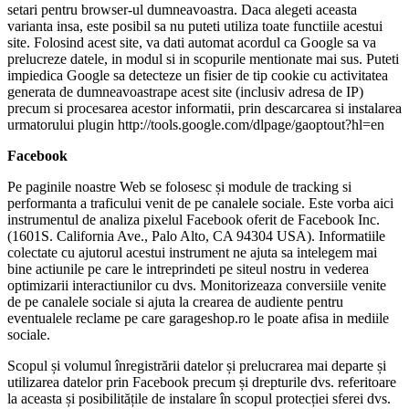
setari pentru browser-ul dumneavoastra. Daca alegeti aceasta
varianta insa, este posibil sa nu puteti utiliza toate functiile acestui
site. Folosind acest site, va dati automat acordul ca Google sa va
prelucreze datele, in modul si in scopurile mentionate mai sus. Puteti
impiedica Google sa detecteze un fisier de tip cookie cu activitatea
generata de dumneavoastrape acest site (inclusiv adresa de IP)
precum si procesarea acestor informatii, prin descarcarea si instalarea
urmatorului plugin http://tools.google.com/dlpage/gaoptout?hl=en
Facebook
Pe paginile noastre Web se folosesc și module de tracking si
performanta a traficului venit de pe canalele sociale. Este vorba aici
instrumentul de analiza pixelul Facebook oferit de Facebook Inc.
(1601S. California Ave., Palo Alto, CA 94304 USA). Informatiile
colectate cu ajutorul acestui instrument ne ajuta sa intelegem mai
bine actiunile pe care le intreprindeti pe siteul nostru in vederea
optimizarii interactiunilor cu dvs. Monitorizeaza conversiile venite
de pe canalele sociale si ajuta la crearea de audiente pentru
eventualele reclame pe care garageshop.ro le poate afisa in mediile
sociale.
Scopul și volumul înregistrării datelor și prelucrarea mai departe și
utilizarea datelor prin Facebook precum și drepturile dvs. referitoare
la aceasta și posibilitățile de instalare în scopul protecției sferei dvs.