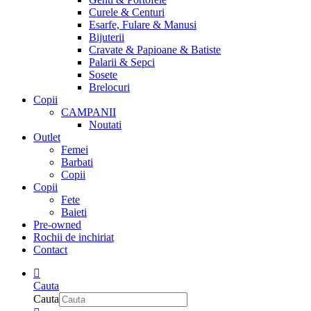
Curele & Centuri
Esarfe, Fulare & Manusi
Bijuterii
Cravate & Papioane & Batiste
Palarii & Sepci
Sosete
Brelocuri
Copii
CAMPANII
Noutati
Outlet
Femei
Barbati
Copii
Copii
Fete
Baieti
Pre-owned
Rochii de inchiriat
Contact
Cauta
Cauta