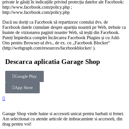
private le găsiți în indicațiile privind protecția datelor ale Facebook:
http://www.facebook.com/policy.php ;
http://www.facebook.com/policy.php
Dacă nu doriți ca Facebook să repartizeze contului dvs. de
Facebook datele cumulate despre apariția noastră pe Web, trebuie ca
înainte de vizionarea paginii noastre Web, să ieșiți din Facebook.
Puteți împiedica complet încărcarea Facebook Plugins și cu Add-
Ons pentru Browser-ul dvs., de ex. cu „Facebook Blocker“
(http://webgraph.com/resources/facebookblocker/ ).
Descarca aplicatia Garage Shop
Google Play
App Store
Garage Shop vinde haine si accesorii unicat pentru barbati si femei.
Am selectionat cu atentie articole de imbracaminte si accesorii, din
drag pentru voi!