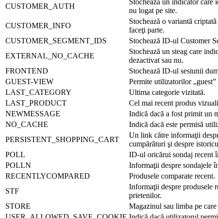
Stochează un indicator care id
CUSTOMER_AUTH
nu logat pe site.
Stochează o variantă criptată 
CUSTOMER_INFO
faceţi parte.
CUSTOMER_SEGMENT_IDS
Stochează ID-ul Customer 
Stochează un steag care indi
EXTERNAL_NO_CACHE
dezactivat sau nu.
FRONTEND
Stochează ID-ul sesiunii dum
GUEST-VIEW
Permite utilizatorilor „guest”
LAST_CATEGORY
Ultima categorie vizitată.
LAST_PRODUCT
Cel mai recent produs vizuali
NEWMESSAGE
Indică dacă a fost primit un 
NO_CACHE
Indică dacă este permisă util
Un link către informaţii des
PERSISTENT_SHOPPING_CART
cumpărături şi despre istoricu
POLL
ID-ul oricărui sondaj recent în
POLLN
Informaţii despre sondajele în
RECENTLYCOMPARED
Produsele comparate recent.
Informaţii despre produsele 
STF
prietenilor.
STORE
Magazinul sau limba pe care a
USER_ALLOWED_SAVE_COOKIE
Indică dacă utilizatorul permi