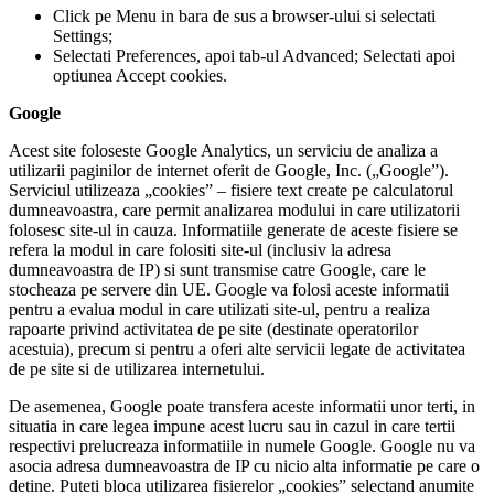
Click pe Menu in bara de sus a browser-ului si selectati
Settings;
Selectati Preferences, apoi tab-ul Advanced; Selectati apoi
optiunea Accept cookies.
Google
Acest site foloseste Google Analytics, un serviciu de analiza a
utilizarii paginilor de internet oferit de Google, Inc. („Google”).
Serviciul utilizeaza „cookies” – fisiere text create pe calculatorul
dumneavoastra, care permit analizarea modului in care utilizatorii
folosesc site-ul in cauza. Informatiile generate de aceste fisiere se
refera la modul in care folositi site-ul (inclusiv la adresa
dumneavoastra de IP) si sunt transmise catre Google, care le
stocheaza pe servere din UE. Google va folosi aceste informatii
pentru a evalua modul in care utilizati site-ul, pentru a realiza
rapoarte privind activitatea de pe site (destinate operatorilor
acestuia), precum si pentru a oferi alte servicii legate de activitatea
de pe site si de utilizarea internetului.
De asemenea, Google poate transfera aceste informatii unor terti, in
situatia in care legea impune acest lucru sau in cazul in care tertii
respectivi prelucreaza informatiile in numele Google. Google nu va
asocia adresa dumneavoastra de IP cu nicio alta informatie pe care o
detine. Puteti bloca utilizarea fisierelor „cookies” selectand anumite