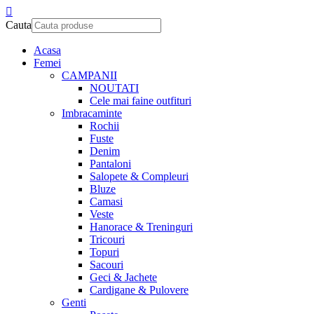
Cauta
Acasa
Femei
CAMPANII
NOUTATI
Cele mai faine outfituri
Imbracaminte
Rochii
Fuste
Denim
Pantaloni
Salopete & Compleuri
Bluze
Camasi
Veste
Hanorace & Treninguri
Tricouri
Topuri
Sacouri
Geci & Jachete
Cardigane & Pulovere
Genti