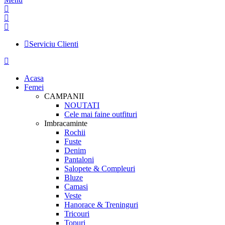
Serviciu Clienti
Acasa
Femei
CAMPANII
NOUTATI
Cele mai faine outfituri
Imbracaminte
Rochii
Fuste
Denim
Pantaloni
Salopete & Compleuri
Bluze
Camasi
Veste
Hanorace & Treninguri
Tricouri
Topuri