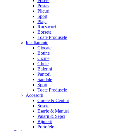
Posete
Postas
Plicuri
Sport
Plaja
Rucsacuri
Borsete
Toate Produsele
Incaltaminte
Ciocate
Botine
Cizme
Ghete
Balerini
Pantofi
Sandale
Sport
Toate Produsele
Accesorii
Curele & Centuri
Sosete
Esarfe & Manusi
Palarii & Sepci
Bijuterii
Portofele