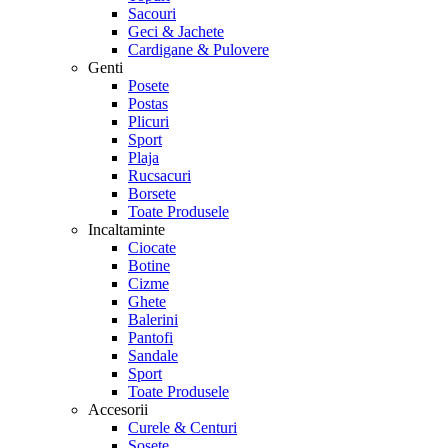
Sacouri
Geci & Jachete
Cardigane & Pulovere
Genti
Posete
Postas
Plicuri
Sport
Plaja
Rucsacuri
Borsete
Toate Produsele
Incaltaminte
Ciocate
Botine
Cizme
Ghete
Balerini
Pantofi
Sandale
Sport
Toate Produsele
Accesorii
Curele & Centuri
Sosete