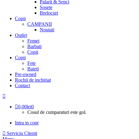
Palarii & Sepci
Sosete
Brelocuri
Copii
CAMPANII
Noutati
Outlet
Femei
Barbati
Copii
Copii
Fete
Baieti
Pre-owned
Rochii de inchiriat
Contact
0,00
lei
0
Cosul de cumparaturi este gol.
Intra in cont
Serviciu Clienti
Menu