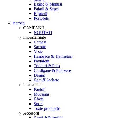
Esarfe & Manusi
Palarii & Sepci
Bijuterii
Portofele
Barbati
CAMPANII
NOUTATI
Imbracaminte
Camasi
Sacouri
Veste
Hanorace & Treninguri
Pantaloni
Tricouri & Polo
Cardigane & Pulovere
Denim
Geci & Jachete
Incaltaminte
Pantofi
Mocasini
Ghete
Sport
Toate produsele
Accesorii
Genti & Portofele