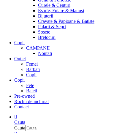
Curele & Centuri
Esarfe, Fulare & Manusi
Bijuterii
Cravate & Papioane & Batiste
Palarii & Sepci
Sosete
Brelocuri
Copii
CAMPANII
Noutati
Outlet
Femei
Barbati
Copii
Copii
Fete
Baieti
Pre-owned
Rochii de inchiriat
Contact
Cauta
Cauta