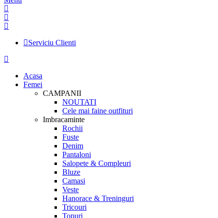
Serviciu Clienti
Acasa
Femei
CAMPANII
NOUTATI
Cele mai faine outfituri
Imbracaminte
Rochii
Fuste
Denim
Pantaloni
Salopete & Compleuri
Bluze
Camasi
Veste
Hanorace & Treninguri
Tricouri
Topuri