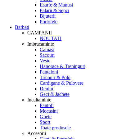
Esarfe & Manusi
Palarii & Sepci
Bijuterii
Portofele
Barbati
CAMPANII
NOUTATI
Imbracaminte
Camasi
Sacouri
Veste
Hanorace & Treninguri
Pantaloni
Tricouri & Polo
Cardigane & Pulovere
Denim
Geci & Jachete
Incaltaminte
Pantofi
Mocasini
Ghete
Sport
Toate produsele
Accesorii
Genti & Portofele