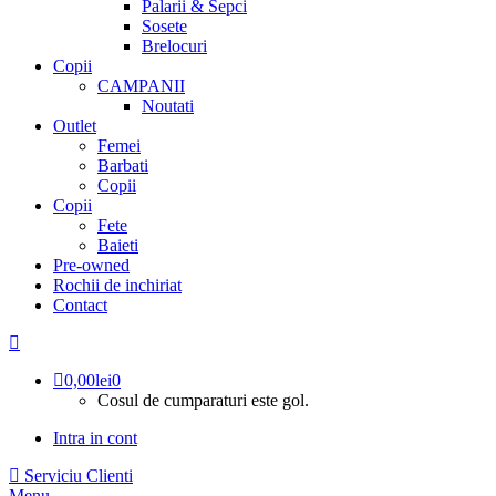
Palarii & Sepci
Sosete
Brelocuri
Copii
CAMPANII
Noutati
Outlet
Femei
Barbati
Copii
Copii
Fete
Baieti
Pre-owned
Rochii de inchiriat
Contact
0,00
lei
0
Cosul de cumparaturi este gol.
Intra in cont
Serviciu Clienti
Menu