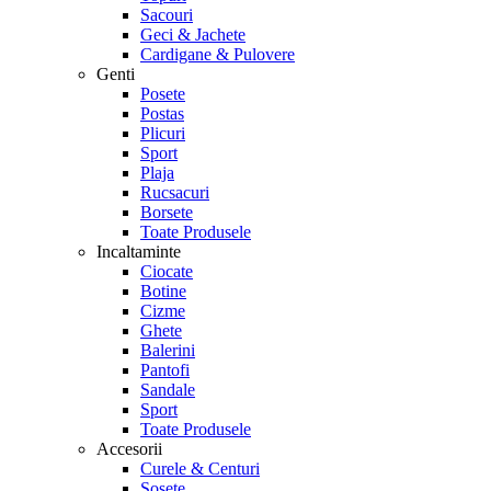
Sacouri
Geci & Jachete
Cardigane & Pulovere
Genti
Posete
Postas
Plicuri
Sport
Plaja
Rucsacuri
Borsete
Toate Produsele
Incaltaminte
Ciocate
Botine
Cizme
Ghete
Balerini
Pantofi
Sandale
Sport
Toate Produsele
Accesorii
Curele & Centuri
Sosete