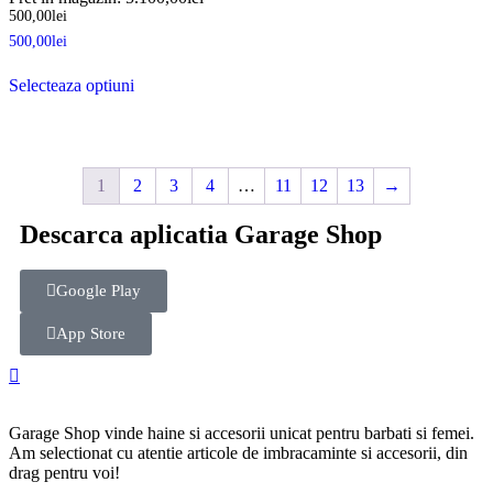
500,00
lei
500,00
lei
Selecteaza optiuni
1
2
3
4
…
11
12
13
→
Descarca aplicatia Garage Shop
Google Play
App Store
Garage Shop vinde haine si accesorii unicat pentru barbati si femei.
Am selectionat cu atentie articole de imbracaminte si accesorii, din
drag pentru voi!