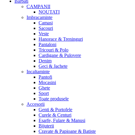
Barbati
CAMPANII
NOUTATI
Imbracaminte
Camasi
Sacouri
Veste
Hanorace & Treninguri
Pantaloni
Tricouri & Polo
Cardigane & Pulovere
Denim
Geci & Jachete
Incaltaminte
Pantofi
Mocasini
Ghete
Sport
Toate produsele
Accesorii
Genti & Portofele
Curele & Centuri
Esarfe, Fulare & Manusi
Bijuterii
Cravate & Papioane & Batiste