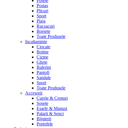
Posete
Postas
Plicuri
Sport
Plaja
Rucsacuri
Borsete
Toate Produsele
Incaltaminte
Ciocate
Botine
Cizme
Ghete
Balerini
Pantofi
Sandale
Sport
Toate Produsele
Accesorii
Curele & Centuri
Sosete
Esarfe & Manusi
Palarii & Sepci
Bijuterii
Portofele