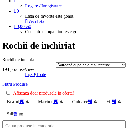
Logare / Inregistrare
0
Lista de favorite este goala!
Vezi lista
0,00
lei
0
Cosul de cumparaturi este gol.
Rochii de inchiriat
Rochii de inchiriat
194 produse
View
15
/
30
/
Toate
Filtru Produse
Afiseaza doar produsele in oferta!
Brand
Marime
Culoare
Fit
Stil