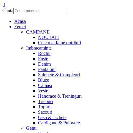
Cauta
Acasa
Femei
CAMPANII
NOUTATI
Cele mai faine outfituri
Imbracaminte
Rochii
Fuste
Denim
Pantaloni
Salopete & Compleuri
Bluze
Camasi
Veste
Hanorace & Treninguri
Tricouri
Topuri
Sacouri
Geci & Jachete
Cardigane & Pulovere
Genti