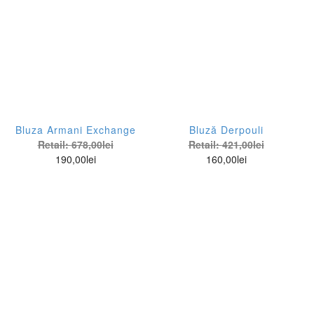
Bluza Armani Exchange
Bluză Derpouli
Retail:
678,00
lei
Retail:
421,00
lei
190,00
lei
160,00
lei