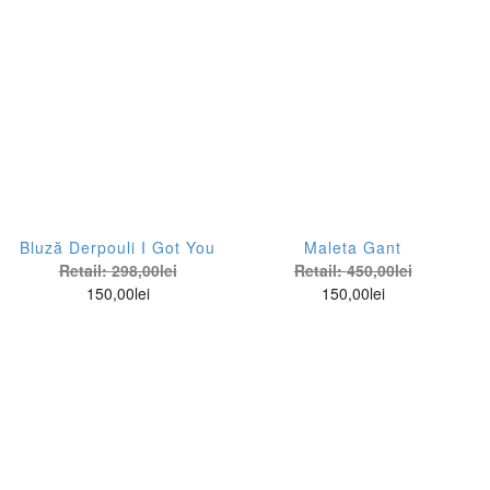
Cocktail
De seara
Flower-Power
Office
Street
Bluză Derpouli I Got You
Maleta Gant
Retail:
298,00
lei
Retail:
450,00
lei
150,00
lei
150,00
lei