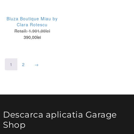
Bluza Boutique Miau by
Clara Rotescu
Retail:
1.901,00
lei
390,00
lei
1
2
→
Descarca aplicatia Garage
Shop