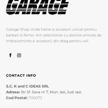
Garage Shop vinde haine si accesorii unicat pentru
barbati si femei. Am selectionat cu atentie articole de
imbracaminte si accesorii, din drag pentru voi!
CONTACT INFO
S.C. K and C IDEAS SRL
Adresa:
Str Sf. Sava nr 7, Mun. Iasi, Jud. Iasi;
Cod Postal:
700073