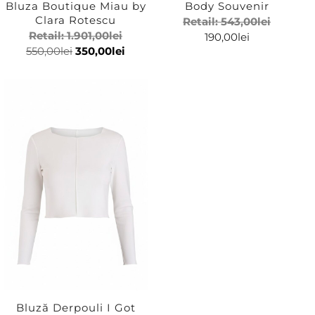
Bluza Boutique Miau by
Body Souvenir
Clara Rotescu
Retail:
543,00
lei
Retail:
1.901,00
lei
190,00
lei
550,00
lei
350,00
lei
Bluză Derpouli I Got