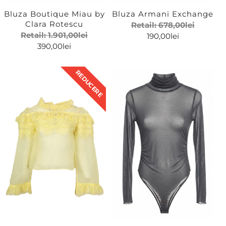
Bluza Boutique Miau by
Bluza Armani Exchange
Clara Rotescu
Retail:
678,00
lei
Retail:
1.901,00
lei
190,00
lei
390,00
lei
REDUCERE