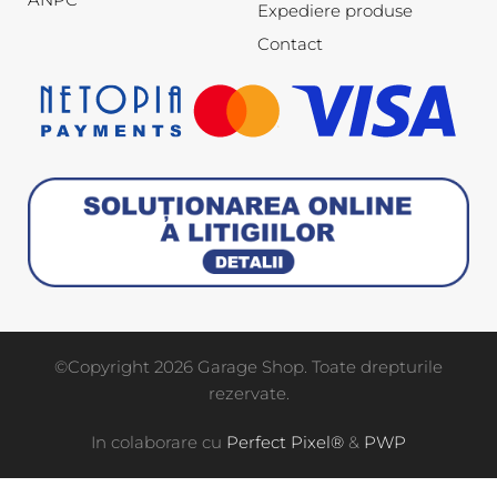
Expediere produse
Contact
©Copyright 2026 Garage Shop. Toate drepturile
rezervate.
In colaborare cu
Perfect Pixel®
&
PWP