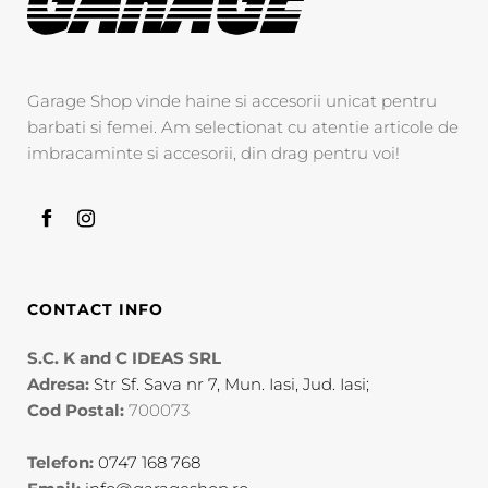
Stil
Garage Shop vinde haine si accesorii unicat pentru
barbati si femei. Am selectionat cu atentie articole de
Formal
imbracaminte si accesorii, din drag pentru voi!
Office
CONTACT INFO
S.C. K and C IDEAS SRL
Adresa:
Str Sf. Sava nr 7, Mun. Iasi, Jud. Iasi;
Cod Postal:
700073
Telefon:
0747 168 768