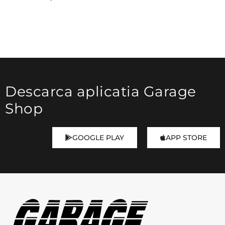
XXL
Culoare
Descarca aplicatia Garage
Bleumarin
Shop
Gri
GOOGLE PLAY
APP STORE
Fit
Custom slim fit
Slim Fit