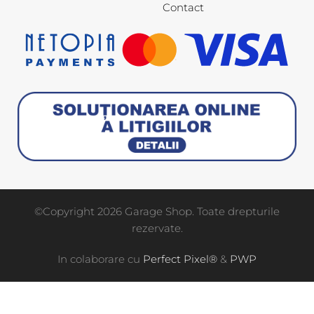
Contact
©Copyright 2026 Garage Shop. Toate drepturile
rezervate.
In colaborare cu
Perfect Pixel®
&
PWP