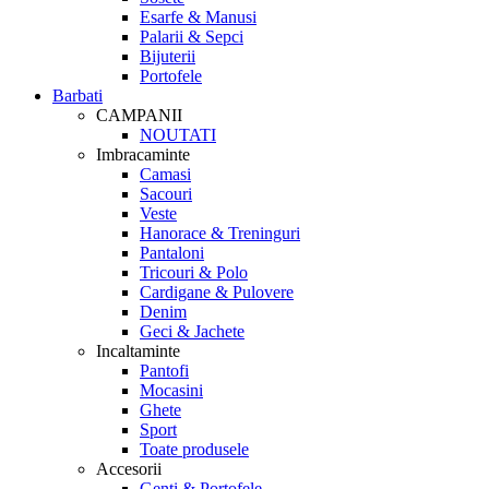
Esarfe & Manusi
Palarii & Sepci
Bijuterii
Portofele
Barbati
CAMPANII
NOUTATI
Imbracaminte
Camasi
Sacouri
Veste
Hanorace & Treninguri
Pantaloni
Tricouri & Polo
Cardigane & Pulovere
Denim
Geci & Jachete
Incaltaminte
Pantofi
Mocasini
Ghete
Sport
Toate produsele
Accesorii
Genti & Portofele