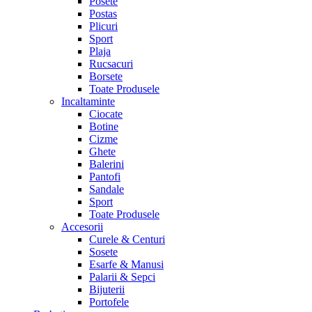
Posete
Postas
Plicuri
Sport
Plaja
Rucsacuri
Borsete
Toate Produsele
Incaltaminte
Ciocate
Botine
Cizme
Ghete
Balerini
Pantofi
Sandale
Sport
Toate Produsele
Accesorii
Curele & Centuri
Sosete
Esarfe & Manusi
Palarii & Sepci
Bijuterii
Portofele