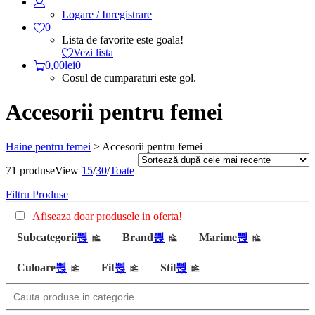
Logare / Inregistrare
0
Lista de favorite este goala!
Vezi lista
0,00
lei
0
Cosul de cumparaturi este gol.
Accesorii pentru femei
Haine pentru femei
>
Accesorii pentru femei
71 produse
View
15
/
30
/
Toate
Filtru Produse
Afiseaza doar produsele in oferta!
Subcategorii
Brand
Marime
Culoare
Fit
Stil