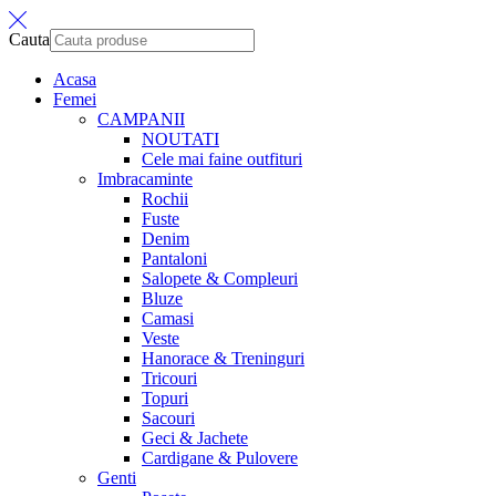
Cauta
Acasa
Femei
CAMPANII
NOUTATI
Cele mai faine outfituri
Imbracaminte
Rochii
Fuste
Denim
Pantaloni
Salopete & Compleuri
Bluze
Camasi
Veste
Hanorace & Treninguri
Tricouri
Topuri
Sacouri
Geci & Jachete
Cardigane & Pulovere
Genti