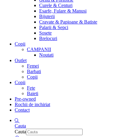
Curele & Centuri
Esarfe, Fulare & Manusi
Bijuterii
Cravate & Papioane & Batiste
Palarii & Sepci
Sosete
Brelocuri
Copii
CAMPANII
Noutati
Outlet
Femei
Barbati
Copii
Copii
Fete
Baieti
Pre-owned
Rochii de inchiriat
Contact
Cauta
Cauta