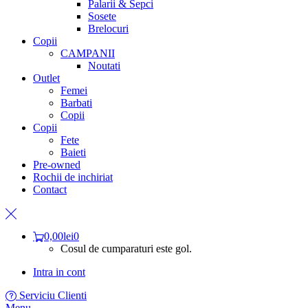
Palarii & Sepci
Sosete
Brelocuri
Copii
CAMPANII
Noutati
Outlet
Femei
Barbati
Copii
Copii
Fete
Baieti
Pre-owned
Rochii de inchiriat
Contact
0,00
lei
0
Cosul de cumparaturi este gol.
Intra in cont
Serviciu Clienti
Menu