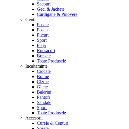
Sacouri
Geci & Jachete
Cardigane & Pulovere
Genti
Posete
Postas
Plicuri
Sport
Plaja
Rucsacuri
Borsete
Toate Produsele
Incaltaminte
Ciocate
Botine
Cizme
Ghete
Balerini
Pantofi
Sandale
Sport
Toate Produsele
Accesorii
Curele & Centuri
Sosete