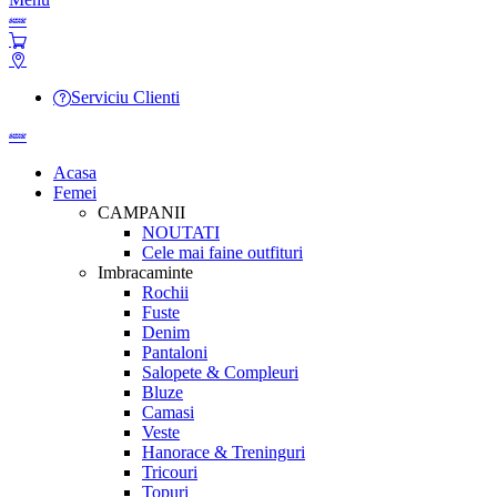
Serviciu Clienti
Acasa
Femei
CAMPANII
NOUTATI
Cele mai faine outfituri
Imbracaminte
Rochii
Fuste
Denim
Pantaloni
Salopete & Compleuri
Bluze
Camasi
Veste
Hanorace & Treninguri
Tricouri
Topuri