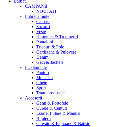
Barbati
CAMPANII
NOUTATI
Imbracaminte
Camasi
Sacouri
Veste
Hanorace & Treninguri
Pantaloni
Tricouri & Polo
Cardigane & Pulovere
Denim
Geci & Jachete
Incaltaminte
Pantofi
Mocasini
Ghete
Sport
Toate produsele
Accesorii
Genti & Portofele
Curele & Centuri
Esarfe, Fulare & Manusi
Bijuterii
Cravate & Papioane & Batiste