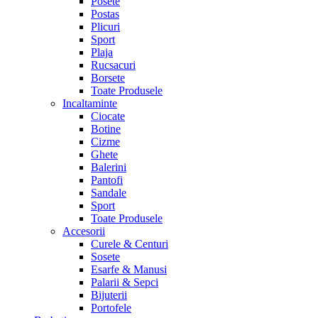
Posete
Postas
Plicuri
Sport
Plaja
Rucsacuri
Borsete
Toate Produsele
Incaltaminte
Ciocate
Botine
Cizme
Ghete
Balerini
Pantofi
Sandale
Sport
Toate Produsele
Accesorii
Curele & Centuri
Sosete
Esarfe & Manusi
Palarii & Sepci
Bijuterii
Portofele