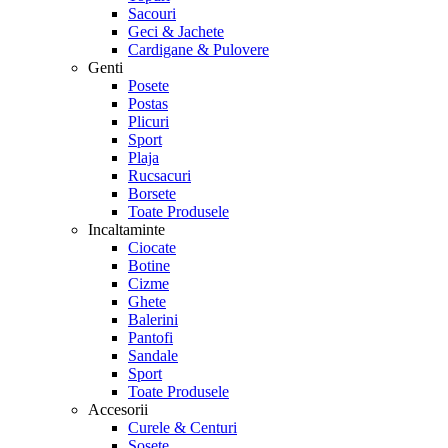
Sacouri
Geci & Jachete
Cardigane & Pulovere
Genti
Posete
Postas
Plicuri
Sport
Plaja
Rucsacuri
Borsete
Toate Produsele
Incaltaminte
Ciocate
Botine
Cizme
Ghete
Balerini
Pantofi
Sandale
Sport
Toate Produsele
Accesorii
Curele & Centuri
Sosete