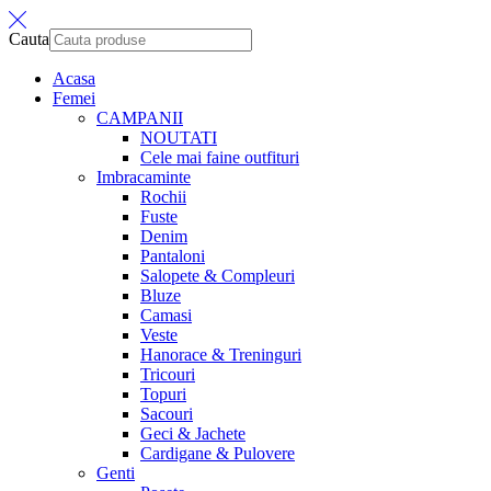
Cauta
Acasa
Femei
CAMPANII
NOUTATI
Cele mai faine outfituri
Imbracaminte
Rochii
Fuste
Denim
Pantaloni
Salopete & Compleuri
Bluze
Camasi
Veste
Hanorace & Treninguri
Tricouri
Topuri
Sacouri
Geci & Jachete
Cardigane & Pulovere
Genti