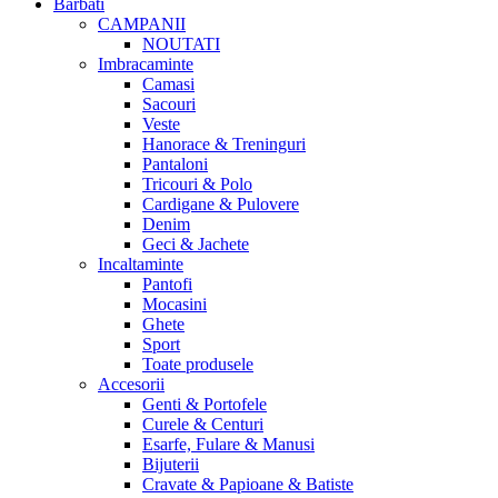
Barbati
CAMPANII
NOUTATI
Imbracaminte
Camasi
Sacouri
Veste
Hanorace & Treninguri
Pantaloni
Tricouri & Polo
Cardigane & Pulovere
Denim
Geci & Jachete
Incaltaminte
Pantofi
Mocasini
Ghete
Sport
Toate produsele
Accesorii
Genti & Portofele
Curele & Centuri
Esarfe, Fulare & Manusi
Bijuterii
Cravate & Papioane & Batiste