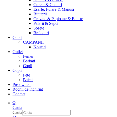
Curele & Centuri
Esarfe, Fulare & Manusi
Bijuterii
Cravate & Papioane & Batiste
Palarii & Sepci
Sosete
Brelocuri
Copii
CAMPANII
Noutati
Outlet
Femei
Barbati
Copii
Copii
Fete
Baieti
Pre-owned
Rochii de inchiriat
Contact
Cauta
Cauta