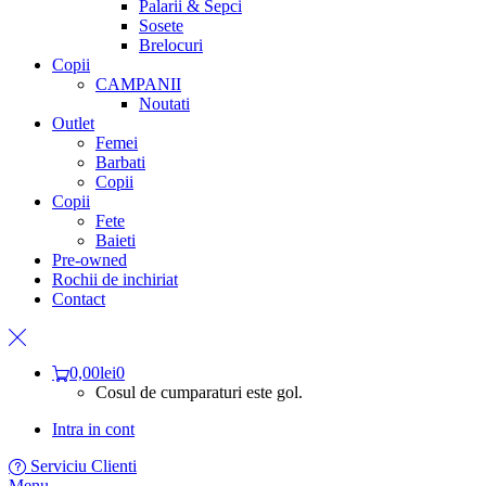
Palarii & Sepci
Sosete
Brelocuri
Copii
CAMPANII
Noutati
Outlet
Femei
Barbati
Copii
Copii
Fete
Baieti
Pre-owned
Rochii de inchiriat
Contact
0,00
lei
0
Cosul de cumparaturi este gol.
Intra in cont
Serviciu Clienti
Menu