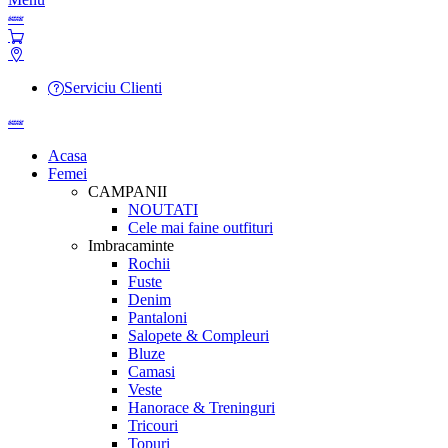
Serviciu Clienti
Acasa
Femei
CAMPANII
NOUTATI
Cele mai faine outfituri
Imbracaminte
Rochii
Fuste
Denim
Pantaloni
Salopete & Compleuri
Bluze
Camasi
Veste
Hanorace & Treninguri
Tricouri
Topuri