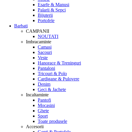
Esarfe & Manusi
Palarii & Sepci
Bijuterii
Portofele
Barbati
CAMPANII
NOUTATI
Imbracaminte
Camasi
Sacouri
Veste
Hanorace & Treninguri
Pantaloni
Tricouri & Polo
Cardigane & Pulovere
Denim
Geci & Jachete
Incaltaminte
Pantofi
Mocasini
Ghete
Sport
Toate produsele
Accesorii
Genti & Portofele