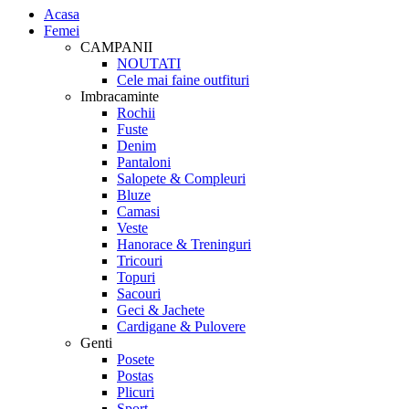
Acasa
Femei
CAMPANII
NOUTATI
Cele mai faine outfituri
Imbracaminte
Rochii
Fuste
Denim
Pantaloni
Salopete & Compleuri
Bluze
Camasi
Veste
Hanorace & Treninguri
Tricouri
Topuri
Sacouri
Geci & Jachete
Cardigane & Pulovere
Genti
Posete
Postas
Plicuri
Sport