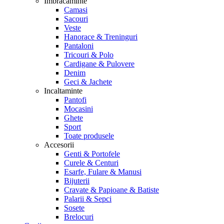
Imbracaminte
Camasi
Sacouri
Veste
Hanorace & Treninguri
Pantaloni
Tricouri & Polo
Cardigane & Pulovere
Denim
Geci & Jachete
Incaltaminte
Pantofi
Mocasini
Ghete
Sport
Toate produsele
Accesorii
Genti & Portofele
Curele & Centuri
Esarfe, Fulare & Manusi
Bijuterii
Cravate & Papioane & Batiste
Palarii & Sepci
Sosete
Brelocuri