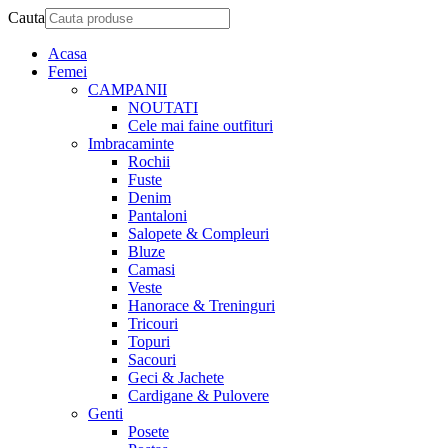
Cauta
Acasa
Femei
CAMPANII
NOUTATI
Cele mai faine outfituri
Imbracaminte
Rochii
Fuste
Denim
Pantaloni
Salopete & Compleuri
Bluze
Camasi
Veste
Hanorace & Treninguri
Tricouri
Topuri
Sacouri
Geci & Jachete
Cardigane & Pulovere
Genti
Posete