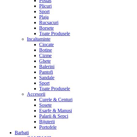
Postas
Plicuri
Sport
Plaja
Rucsacuri
Borsete
Toate Produsele
Incaltaminte
Ciocate
Botine
Cizme
Ghete
Balerini
Pantofi
Sandale
Sport
Toate Produsele
Accesorii
Curele & Centuri
Sosete
Esarfe & Manusi
Palarii & Sepci
Bijuterii
Portofele
Barbati