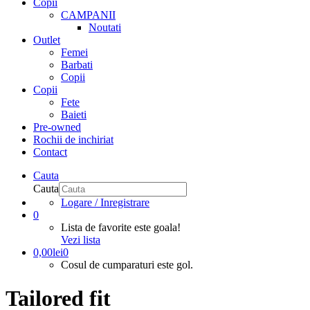
Copii
CAMPANII
Noutati
Outlet
Femei
Barbati
Copii
Copii
Fete
Baieti
Pre-owned
Rochii de inchiriat
Contact
Cauta
Cauta
Logare / Inregistrare
0
Lista de favorite este goala!
Vezi lista
0,00
lei
0
Cosul de cumparaturi este gol.
Tailored fit