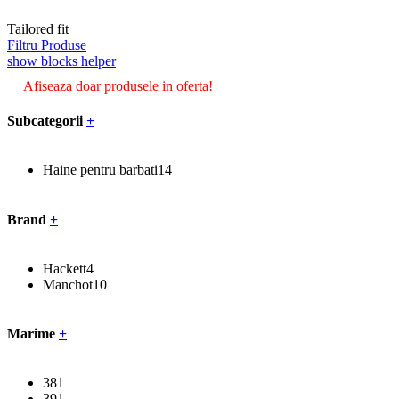
Tailored fit
Filtru Produse
show blocks helper
Afiseaza doar produsele in oferta!
Subcategorii
+
Haine pentru barbati
14
Brand
+
Hackett
4
Manchot
10
Marime
+
38
1
39
1