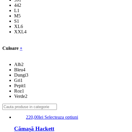
44
2
L
1
M
5
S
1
XL
6
XXL
4
Culoare
+
Alb
2
Bleu
4
Dungi
3
Gri
1
Pepit
1
Roz
1
Verde
2
220,00
lei
Selecteaza optiuni
Cămașă Hackett