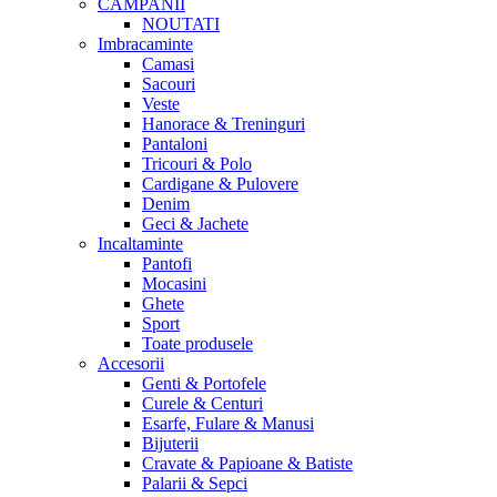
CAMPANII
NOUTATI
Imbracaminte
Camasi
Sacouri
Veste
Hanorace & Treninguri
Pantaloni
Tricouri & Polo
Cardigane & Pulovere
Denim
Geci & Jachete
Incaltaminte
Pantofi
Mocasini
Ghete
Sport
Toate produsele
Accesorii
Genti & Portofele
Curele & Centuri
Esarfe, Fulare & Manusi
Bijuterii
Cravate & Papioane & Batiste
Palarii & Sepci