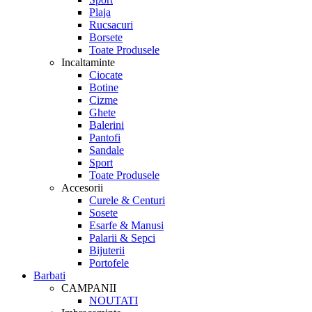
Plaja
Rucsacuri
Borsete
Toate Produsele
Incaltaminte
Ciocate
Botine
Cizme
Ghete
Balerini
Pantofi
Sandale
Sport
Toate Produsele
Accesorii
Curele & Centuri
Sosete
Esarfe & Manusi
Palarii & Sepci
Bijuterii
Portofele
Barbati
CAMPANII
NOUTATI