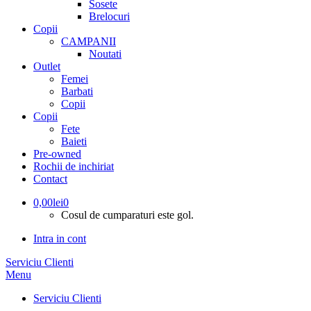
Sosete
Brelocuri
Copii
CAMPANII
Noutati
Outlet
Femei
Barbati
Copii
Copii
Fete
Baieti
Pre-owned
Rochii de inchiriat
Contact
0,00
lei
0
Cosul de cumparaturi este gol.
Intra in cont
Serviciu Clienti
Menu
Serviciu Clienti