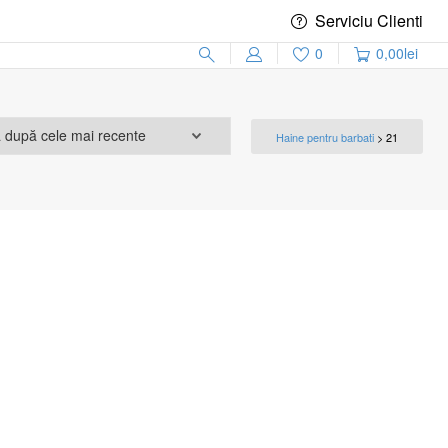
Serviciu Clienti
0
0,00
lei
Haine pentru barbati
>
21