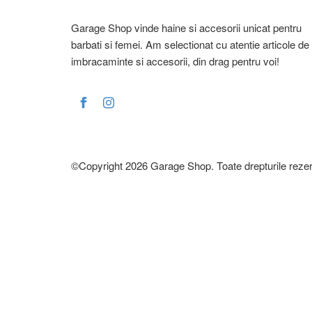
12
Garage Shop vinde haine si accesorii unicat pentru
barbati si femei. Am selectionat cu atentie articole de
7 
imbracaminte si accesorii, din drag pentru voi!
A-
Ar
Ba
Bo
©Copyright 2026 Garage Shop. Toate drepturile rezer
Br
Ca
Ca
Ca
Ch