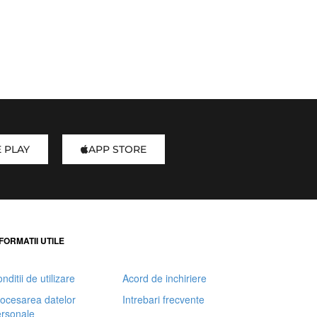
 PLAY
APP STORE
FORMATII UTILE
nditii de utilizare
Acord de inchiriere
ocesarea datelor
Intrebari frecvente
rsonale