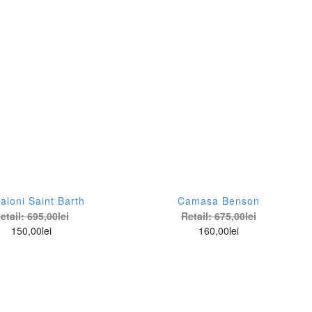
aloni Saint Barth
Camasa Benson
etail:
695,00
lei
Retail:
675,00
lei
150,00
lei
160,00
lei