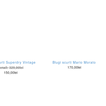
urti Superdry Vintage
Blugi scurti Mario Morato
170,00
lei
etail:
329,00
lei
150,00
lei