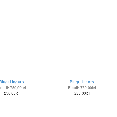
Blugi Ungaro
Blugi Ungaro
etail:
750,00
lei
Retail:
750,00
lei
290,00
lei
290,00
lei