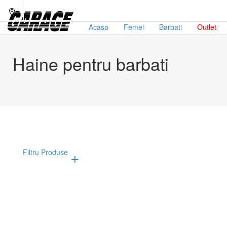
Acasa
Femei
Barbati
Outlet
Haine pentru barbati
Filtru Produse
Afiseaza doar produsele in oferta!
Subcategorii
Bran
Accesorii pentru barbati
An