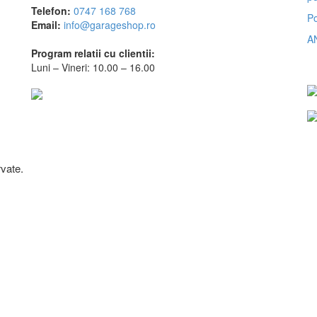
Telefon:
0747 168 768
Po
 Storeez
W32 L32
Email:
info@garageshop.ro
A
Bigstsar
W32 L34
Program relatii cu clientii:
Luni – Vineri: 10.00 – 16.00
Dam
W33 L30
mata di Mare
W33 L34
bylon
W34 L32
xeur des Rues
W34 L34
vate.
uce & Butler
W35 L32
charel
W36 L34
nali
W36L30
selli
W38 L32
asing
W38 L34