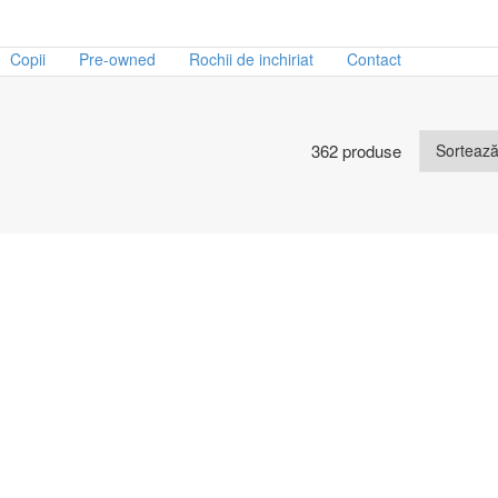
Copii
Pre-owned
Rochii de inchiriat
Contact
362 produse
d
Marime
tony Morato
28