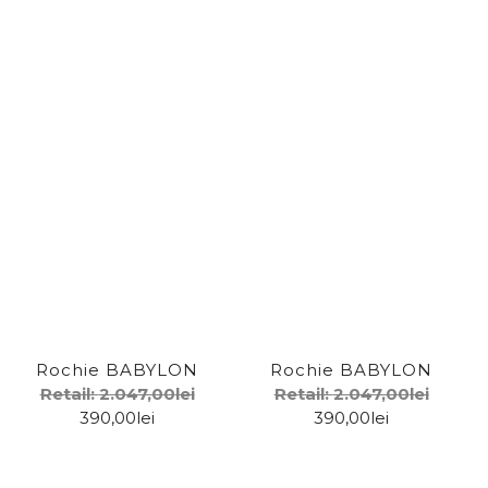
Ale
Armani
Asos
Attrattivo
Barbour
Belstaff
Marime
Blumarine
Buby.s
23
Champion
Rochie BABYLON
Rochie BABYLON
24
Retail:
2.047,00
lei
Retail:
2.047,00
lei
Daylong
25
390,00
lei
390,00
lei
Derpouli
26