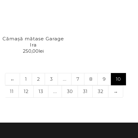
No 8
Polo Ralph Lauren
Precise Paris
Cămașă mătase Garage
Ira
Red Valentino
250,00
lei
Riccianera
Roberto Cavalli
←
1
2
3
…
7
8
9
10
Sage & Claire
11
12
13
…
30
31
32
→
Sandro
Save Style
Shezeen
Studio Eleven