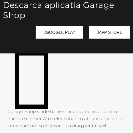
Descarca aplicatia Garage
Toccin
Shop
Trendy Queen
Ulla Johnson
GOOGLE PLAY
APP STORE
What's Up?
Garage Shop vinde haine si accesorii unicat pentru
barbati si femei. Am selectionat cu atentie articole de
imbracaminte si accesorii, din drag pentru voi!