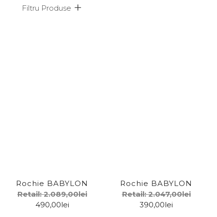
Filtru Produse
Afiseaza doar produsele in oferta!
Subcategorii
Campanii
Accesorii pentru femei
Genti pentru femei
Imbracaminte pentru femei
Incaltaminte pentru femei
Rochie BABYLON
Rochie BABYLON
Retail:
2.089,00
lei
Retail:
2.047,00
lei
Brand
490,00
lei
390,00
lei