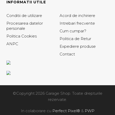
INFORMATII UTILE
Conditii de utilizare
Acord de inchiriere
Procesarea datelor
Intrebari frecvente
personale
Cum cumpar?
Politica Cookies
Politica de Retur
ANPC
Expediere produse
Contact
©Copyright 2026 Garage Shop. Toate drepturile
rezervate.
In colaborare cu
Perfect Pixel®
&
PWP