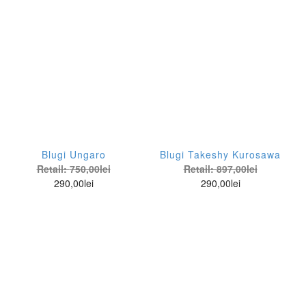
Blugi Ungaro
Blugi Takeshy Kurosawa
Retail:
750,00
lei
Retail:
897,00
lei
290,00
lei
290,00
lei