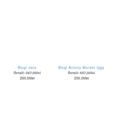
Blugi Jsco
Blugi Antony Morato Iggy
Retail:
387,00
lei
Retail:
657,00
lei
250,00
lei
250,00
lei