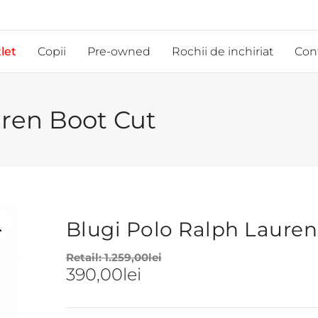
let
Copii
Pre-owned
Rochii de inchiriat
Con
uren Boot Cut
Blugi Polo Ralph Lauren
Retail:
1.259,00
lei
390,00
lei