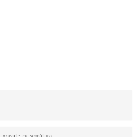
. 
 gravate cu semnătura. 
