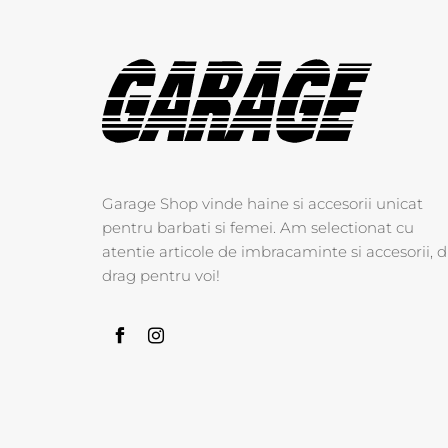
Garage Shop vinde haine si accesorii unicat
pentru barbati si femei. Am selectionat cu
atentie articole de imbracaminte si accesorii, d
drag pentru voi!