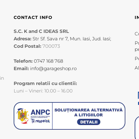
CONTACT INFO
I
S.C. K and C IDEAS SRL
Co
Adresa:
Str Sf. Sava nr 7, Mun. Iasi, Jud. Iasi;
P
Cod Postal:
700073
p
P
Telefon:
0747 168 768
A
Email:
info@garageshop.ro
in
Program relatii cu clientii:
Luni – Vineri: 10.00 – 16.00