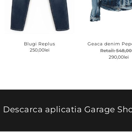
Blugi Replus
Geaca denim Pep
250,00
lei
Retail:
548,00
290,00
lei
Descarca aplicatia Garage Sh