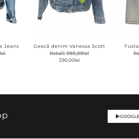
e Jeans
Geacă denim Vanessa Scott
Fusta
lei
Retail:
989,00
lei
Re
290,00
lei
op
GOOGLE