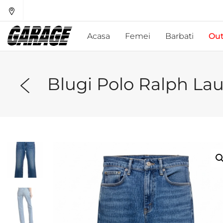
Acasa
Femei
Barbati
Out
Blugi Polo Ralph La