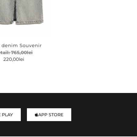
 denim Souvenir
tail:
765,00
lei
220,00
lei
 PLAY
APP STORE