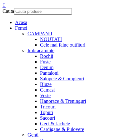
Cauta
Acasa
Femei
CAMPANII
NOUTATI
Cele mai faine outfituri
Imbracaminte
Rochii
Fuste
Denim
Pantaloni
Salopete & Compleuri
Bluze
Camasi
Veste
Hanorace & Treninguri
Tricouri
Topuri
Sacouri
Geci & Jachete
Cardigane & Pulovere
Genti