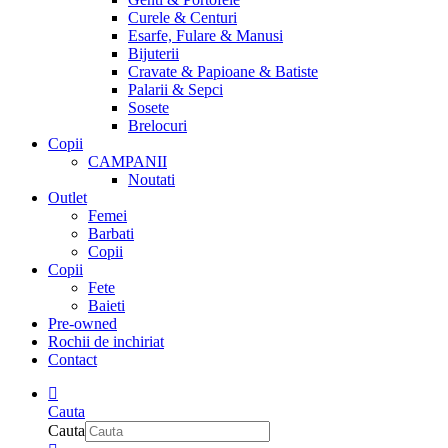
Curele & Centuri
Esarfe, Fulare & Manusi
Bijuterii
Cravate & Papioane & Batiste
Palarii & Sepci
Sosete
Brelocuri
Copii
CAMPANII
Noutati
Outlet
Femei
Barbati
Copii
Copii
Fete
Baieti
Pre-owned
Rochii de inchiriat
Contact
Cauta
Cauta