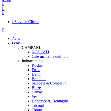
Serviciu Clienti
Acasa
Femei
CAMPANII
NOUTATI
Cele mai faine outfituri
Imbracaminte
Rochii
Fuste
Denim
Pantaloni
Salopete & Compleuri
Bluze
Camasi
Veste
Hanorace & Treninguri
Tricouri
Topuri