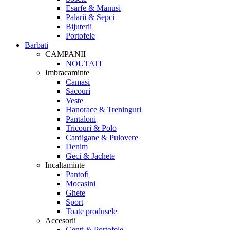
Esarfe & Manusi
Palarii & Sepci
Bijuterii
Portofele
Barbati
CAMPANII
NOUTATI
Imbracaminte
Camasi
Sacouri
Veste
Hanorace & Treninguri
Pantaloni
Tricouri & Polo
Cardigane & Pulovere
Denim
Geci & Jachete
Incaltaminte
Pantofi
Mocasini
Ghete
Sport
Toate produsele
Accesorii
Genti & Portofele