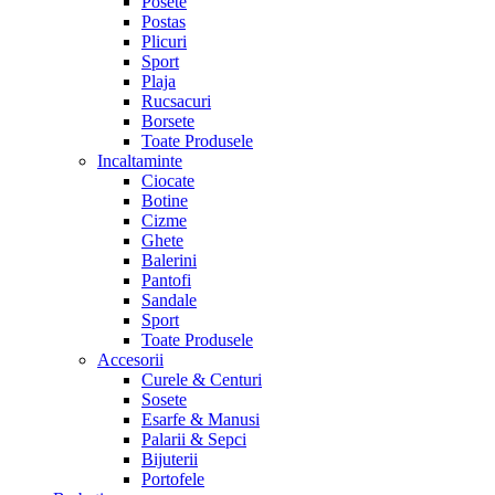
Posete
Postas
Plicuri
Sport
Plaja
Rucsacuri
Borsete
Toate Produsele
Incaltaminte
Ciocate
Botine
Cizme
Ghete
Balerini
Pantofi
Sandale
Sport
Toate Produsele
Accesorii
Curele & Centuri
Sosete
Esarfe & Manusi
Palarii & Sepci
Bijuterii
Portofele