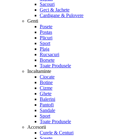
Sacouri
Geci & Jachete
Cardigane & Pulovere
Genti
Posete
Postas
Plicuri
Sport
Plaja
Rucsacuri
Borsete
Toate Produsele
Incaltaminte
Ciocate
Botine
Cizme
Ghete
Balerini
Pantofi
Sandale
Sport
Toate Produsele
Accesorii
Curele & Centuri
Sosete