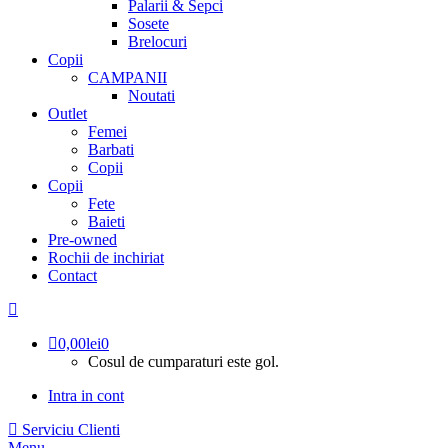
Palarii & Sepci
Sosete
Brelocuri
Copii
CAMPANII
Noutati
Outlet
Femei
Barbati
Copii
Copii
Fete
Baieti
Pre-owned
Rochii de inchiriat
Contact
0,00
lei
0
Cosul de cumparaturi este gol.
Intra in cont
Serviciu Clienti
Menu