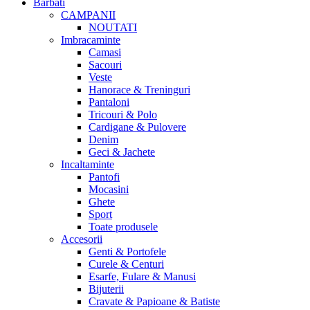
Barbati
CAMPANII
NOUTATI
Imbracaminte
Camasi
Sacouri
Veste
Hanorace & Treninguri
Pantaloni
Tricouri & Polo
Cardigane & Pulovere
Denim
Geci & Jachete
Incaltaminte
Pantofi
Mocasini
Ghete
Sport
Toate produsele
Accesorii
Genti & Portofele
Curele & Centuri
Esarfe, Fulare & Manusi
Bijuterii
Cravate & Papioane & Batiste