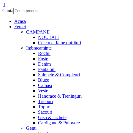
Cauta
Acasa
Femei
CAMPANII
NOUTATI
Cele mai faine outfituri
Imbracaminte
Rochii
Fuste
Denim
Pantaloni
Salopete & Compleuri
Bluze
Camasi
Veste
Hanorace & Treninguri
Tricouri
Topuri
Sacouri
Geci & Jachete
Cardigane & Pulovere
Genti