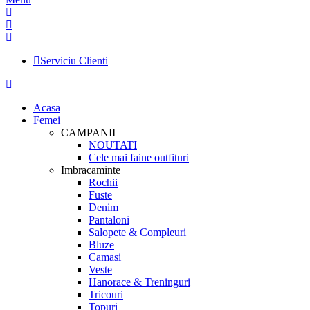
Serviciu Clienti
Acasa
Femei
CAMPANII
NOUTATI
Cele mai faine outfituri
Imbracaminte
Rochii
Fuste
Denim
Pantaloni
Salopete & Compleuri
Bluze
Camasi
Veste
Hanorace & Treninguri
Tricouri
Topuri