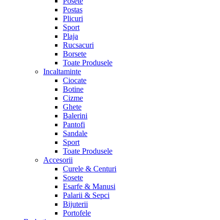
Posete
Postas
Plicuri
Sport
Plaja
Rucsacuri
Borsete
Toate Produsele
Incaltaminte
Ciocate
Botine
Cizme
Ghete
Balerini
Pantofi
Sandale
Sport
Toate Produsele
Accesorii
Curele & Centuri
Sosete
Esarfe & Manusi
Palarii & Sepci
Bijuterii
Portofele