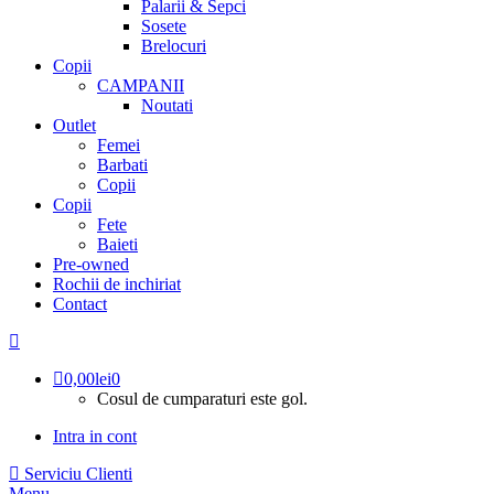
Palarii & Sepci
Sosete
Brelocuri
Copii
CAMPANII
Noutati
Outlet
Femei
Barbati
Copii
Copii
Fete
Baieti
Pre-owned
Rochii de inchiriat
Contact
0,00
lei
0
Cosul de cumparaturi este gol.
Intra in cont
Serviciu Clienti
Menu