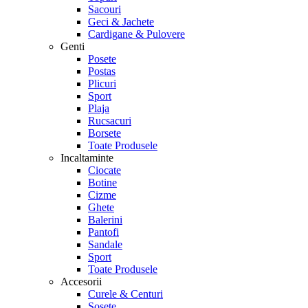
Sacouri
Geci & Jachete
Cardigane & Pulovere
Genti
Posete
Postas
Plicuri
Sport
Plaja
Rucsacuri
Borsete
Toate Produsele
Incaltaminte
Ciocate
Botine
Cizme
Ghete
Balerini
Pantofi
Sandale
Sport
Toate Produsele
Accesorii
Curele & Centuri
Sosete