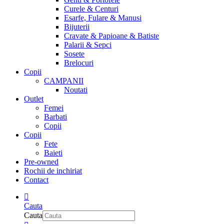
Curele & Centuri
Esarfe, Fulare & Manusi
Bijuterii
Cravate & Papioane & Batiste
Palarii & Sepci
Sosete
Brelocuri
Copii
CAMPANII
Noutati
Outlet
Femei
Barbati
Copii
Copii
Fete
Baieti
Pre-owned
Rochii de inchiriat
Contact
Cauta
Cauta