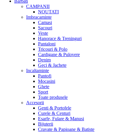
Barbati
CAMPANII
NOUTATI
Imbracaminte
Camasi
Sacouri
Veste
Hanorace & Treninguri
Pantaloni
Tricouri & Polo
Cardigane & Pulovere
Denim
Geci & Jachete
Incaltaminte
Pantofi
Mocasini
Ghete
Sport
Toate produsele
Accesorii
Genti & Portofele
Curele & Centuri
Esarfe, Fulare & Manusi
Bijuterii
Cravate & Papioane & Batiste