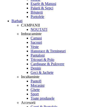
Esarfe & Manusi
Palarii & Sepci
Bijuterii
Portofele
Barbati
CAMPANII
NOUTATI
Imbracaminte
Camasi
Sacouri
Veste
Hanorace & Treninguri
Pantaloni
Tricouri & Polo
Cardigane & Pulovere
Denim
Geci & Jachete
Incaltaminte
Pantofi
Mocasini
Ghete
Sport
Toate produsele
Accesorii
Genti & Portofele