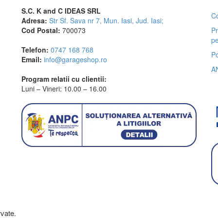
S.C. K and C IDEAS SRL
Co
Adresa:
Str Sf. Sava nr 7, Mun. Iasi, Jud. Iasi;
Cod Postal:
700073
Pr
pe
Telefon:
0747 168 768
Po
Email:
info@garageshop.ro
A
Program relatii cu clientii:
Luni – Vineri: 10.00 – 16.00
vate.