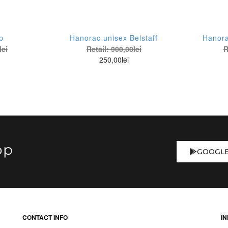
p
Hanorac unisex Belstaff
Hanora
lei
Retail:
900,00
lei
R
250,00
lei
op
GOOGLE
CONTACT INFO
IN