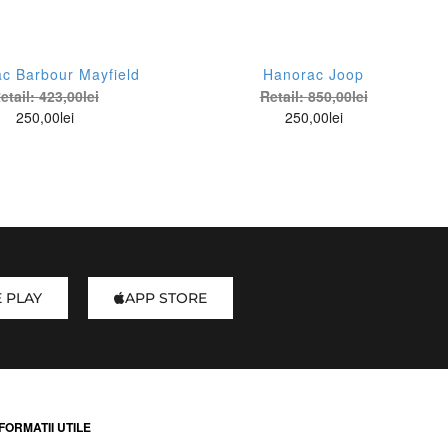
c Barbour Mayfield
Hanorac Joop
etail:
423,00
lei
Retail:
850,00
lei
250,00
lei
250,00
lei
 PLAY
APP STORE
FORMATII UTILE