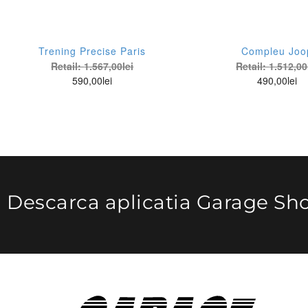
Trening Precise Paris
Compleu Joo
Retail:
1.567,00
lei
Retail:
1.512,00
590,00
lei
490,00
lei
Descarca aplicatia Garage Sh