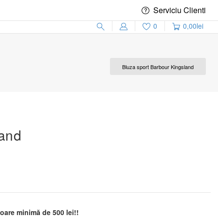
Serviciu Clienti
0
0,00
lei
Bluza sport Barbour Kingsland
land
are minimă de 500 lei!!