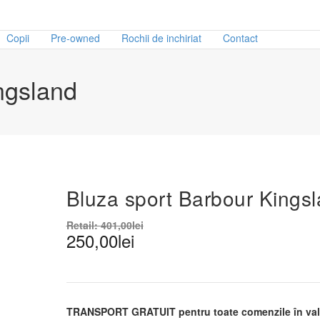
Copii
Pre-owned
Rochii de inchiriat
Contact
ngsland
Bluza sport Barbour Kings
Retail:
401,00
lei
250,00
lei
TRANSPORT GRATUIT pentru toate comenzile în valo