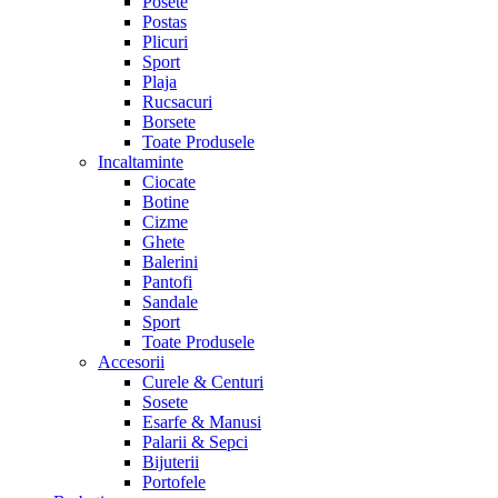
Posete
Postas
Plicuri
Sport
Plaja
Rucsacuri
Borsete
Toate Produsele
Incaltaminte
Ciocate
Botine
Cizme
Ghete
Balerini
Pantofi
Sandale
Sport
Toate Produsele
Accesorii
Curele & Centuri
Sosete
Esarfe & Manusi
Palarii & Sepci
Bijuterii
Portofele