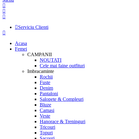
Serviciu Clienti
Acasa
Femei
CAMPANII
NOUTATI
Cele mai faine outfituri
Imbracaminte
Rochii
Fuste
Denim
Pantaloni
Salopete & Compleuri
Bluze
Camasi
Veste
Hanorace & Treninguri
Tricouri
Topuri
Sacouri