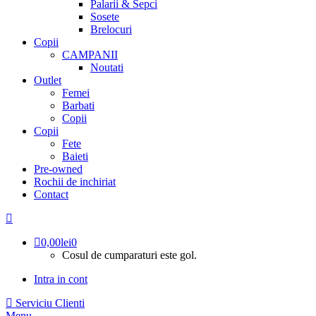
Palarii & Sepci
Sosete
Brelocuri
Copii
CAMPANII
Noutati
Outlet
Femei
Barbati
Copii
Copii
Fete
Baieti
Pre-owned
Rochii de inchiriat
Contact
0,00
lei
0
Cosul de cumparaturi este gol.
Intra in cont
Serviciu Clienti
Menu