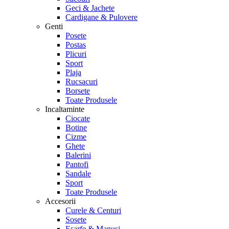
Geci & Jachete
Cardigane & Pulovere
Genti
Posete
Postas
Plicuri
Sport
Plaja
Rucsacuri
Borsete
Toate Produsele
Incaltaminte
Ciocate
Botine
Cizme
Ghete
Balerini
Pantofi
Sandale
Sport
Toate Produsele
Accesorii
Curele & Centuri
Sosete
Esarfe & Manusi