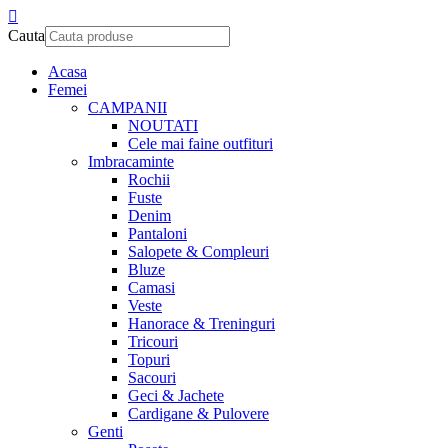
Cauta
Acasa
Femei
CAMPANII
NOUTATI
Cele mai faine outfituri
Imbracaminte
Rochii
Fuste
Denim
Pantaloni
Salopete & Compleuri
Bluze
Camasi
Veste
Hanorace & Treninguri
Tricouri
Topuri
Sacouri
Geci & Jachete
Cardigane & Pulovere
Genti