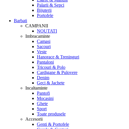
Palarii & Sepci
Bijuterii
Portofele
Barbati
CAMPANII
NOUTATI
Imbracaminte
Camasi
Sacouri
Veste
Hanorace & Treninguri
Pantaloni
Tricouri & Polo
Cardigane & Pulovere
Denim
Geci & Jachete
Incaltaminte
Pantofi
Mocasini
Ghete
Sport
Toate produsele
Accesorii
Genti & Portofele