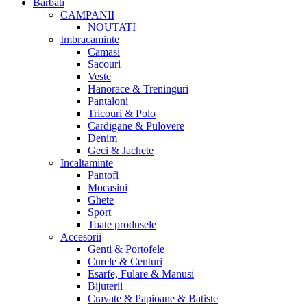
Barbati
CAMPANII
NOUTATI
Imbracaminte
Camasi
Sacouri
Veste
Hanorace & Treninguri
Pantaloni
Tricouri & Polo
Cardigane & Pulovere
Denim
Geci & Jachete
Incaltaminte
Pantofi
Mocasini
Ghete
Sport
Toate produsele
Accesorii
Genti & Portofele
Curele & Centuri
Esarfe, Fulare & Manusi
Bijuterii
Cravate & Papioane & Batiste