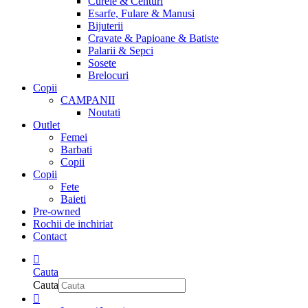
Curele & Centuri
Esarfe, Fulare & Manusi
Bijuterii
Cravate & Papioane & Batiste
Palarii & Sepci
Sosete
Brelocuri
Copii
CAMPANII
Noutati
Outlet
Femei
Barbati
Copii
Copii
Fete
Baieti
Pre-owned
Rochii de inchiriat
Contact
Cauta
Cauta