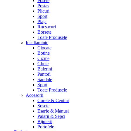
Posete
Postas
Plicuri
Sport
Plaja
Rucsacuri
Borsete
Toate Produsele
Incaltaminte
Ciocate
Botine
Cizme
Ghete
Balerini
Pantofi
Sandale
Sport
Toate Produsele
Accesorii
Curele & Centuri
Sosete
Esarfe & Manusi
Palarii & Sepci
Bijuterii
Portofele