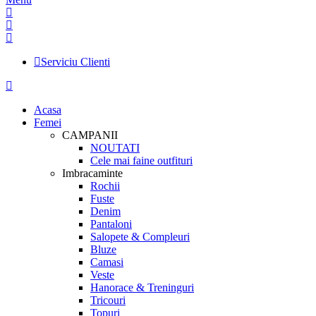
Serviciu Clienti
Acasa
Femei
CAMPANII
NOUTATI
Cele mai faine outfituri
Imbracaminte
Rochii
Fuste
Denim
Pantaloni
Salopete & Compleuri
Bluze
Camasi
Veste
Hanorace & Treninguri
Tricouri
Topuri