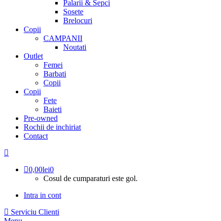
Palarii & Sepci
Sosete
Brelocuri
Copii
CAMPANII
Noutati
Outlet
Femei
Barbati
Copii
Copii
Fete
Baieti
Pre-owned
Rochii de inchiriat
Contact
0,00
lei
0
Cosul de cumparaturi este gol.
Intra in cont
Serviciu Clienti
Menu