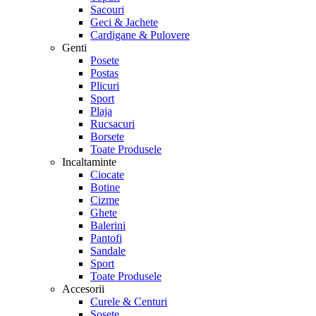
Sacouri
Geci & Jachete
Cardigane & Pulovere
Genti
Posete
Postas
Plicuri
Sport
Plaja
Rucsacuri
Borsete
Toate Produsele
Incaltaminte
Ciocate
Botine
Cizme
Ghete
Balerini
Pantofi
Sandale
Sport
Toate Produsele
Accesorii
Curele & Centuri
Sosete