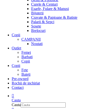
Curele & Centuri
Esarfe, Fulare & Manusi
Bijuterii
Cravate & Papioane & Batiste
Palarii & Sepci
Sosete
Brelocuri
Copii
CAMPANII
Noutati
Outlet
Femei
Barbati
Copii
Copii
Fete
Baieti
Pre-owned
Rochii de inchiriat
Contact
Cauta
Cauta