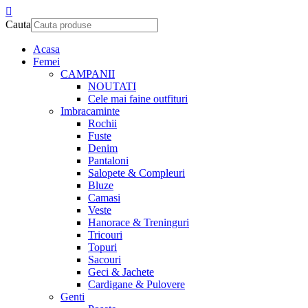
Cauta
Acasa
Femei
CAMPANII
NOUTATI
Cele mai faine outfituri
Imbracaminte
Rochii
Fuste
Denim
Pantaloni
Salopete & Compleuri
Bluze
Camasi
Veste
Hanorace & Treninguri
Tricouri
Topuri
Sacouri
Geci & Jachete
Cardigane & Pulovere
Genti