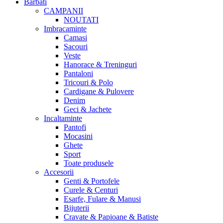
Barbati
CAMPANII
NOUTATI
Imbracaminte
Camasi
Sacouri
Veste
Hanorace & Treninguri
Pantaloni
Tricouri & Polo
Cardigane & Pulovere
Denim
Geci & Jachete
Incaltaminte
Pantofi
Mocasini
Ghete
Sport
Toate produsele
Accesorii
Genti & Portofele
Curele & Centuri
Esarfe, Fulare & Manusi
Bijuterii
Cravate & Papioane & Batiste