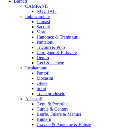
Barbati
CAMPANII
NOUTATI
Imbracaminte
Camasi
Sacouri
Veste
Hanorace & Treninguri
Pantaloni
Tricouri & Polo
Cardigane & Pulovere
Denim
Geci & Jachete
Incaltaminte
Pantofi
Mocasini
Ghete
Sport
Toate produsele
Accesorii
Genti & Portofele
Curele & Centuri
Esarfe, Fulare & Manusi
Bijuterii
Cravate & Papioane & Batiste