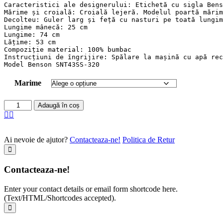
Caracteristici ale designerului: Etichetă cu sigla Bens
Mărime și croială: Croială lejeră. Modelul poartă mărim
Decolteu: Guler larg și feță cu nasturi pe toată lungim
Lungime mânecă: 25 cm

Lungime: 74 cm

Lățime: 53 cm

Compoziție material: 100% bumbac

Instrucțiuni de îngrijire: Spălare la mașină cu apă rec
Model Benson SNT43SS-320
Marime
Adaugă în coș
Ai nevoie de ajutor?
Contacteaza-ne!
Politica de Retur
Contacteaza-ne!
Enter your contact details or email form shortcode here.
(Text/HTML/Shortcodes accepted).