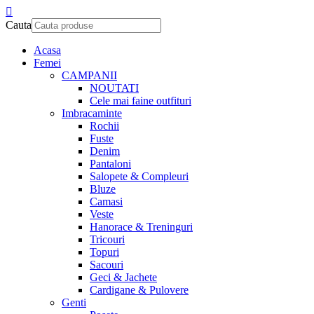
Cauta
Acasa
Femei
CAMPANII
NOUTATI
Cele mai faine outfituri
Imbracaminte
Rochii
Fuste
Denim
Pantaloni
Salopete & Compleuri
Bluze
Camasi
Veste
Hanorace & Treninguri
Tricouri
Topuri
Sacouri
Geci & Jachete
Cardigane & Pulovere
Genti