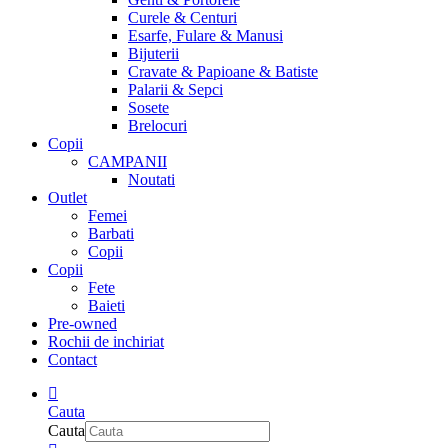
Curele & Centuri
Esarfe, Fulare & Manusi
Bijuterii
Cravate & Papioane & Batiste
Palarii & Sepci
Sosete
Brelocuri
Copii
CAMPANII
Noutati
Outlet
Femei
Barbati
Copii
Copii
Fete
Baieti
Pre-owned
Rochii de inchiriat
Contact
Cauta
Cauta