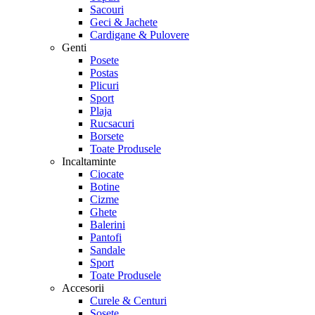
Sacouri
Geci & Jachete
Cardigane & Pulovere
Genti
Posete
Postas
Plicuri
Sport
Plaja
Rucsacuri
Borsete
Toate Produsele
Incaltaminte
Ciocate
Botine
Cizme
Ghete
Balerini
Pantofi
Sandale
Sport
Toate Produsele
Accesorii
Curele & Centuri
Sosete