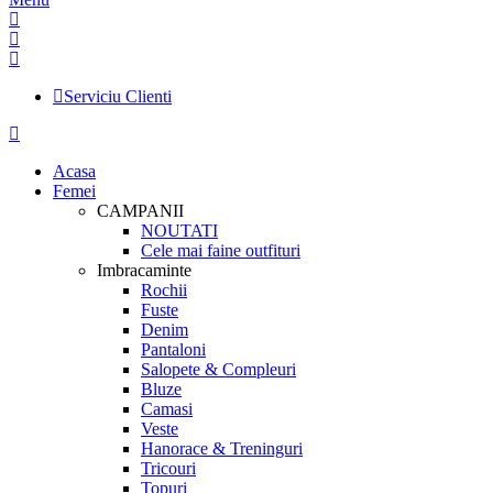
Serviciu Clienti
Acasa
Femei
CAMPANII
NOUTATI
Cele mai faine outfituri
Imbracaminte
Rochii
Fuste
Denim
Pantaloni
Salopete & Compleuri
Bluze
Camasi
Veste
Hanorace & Treninguri
Tricouri
Topuri