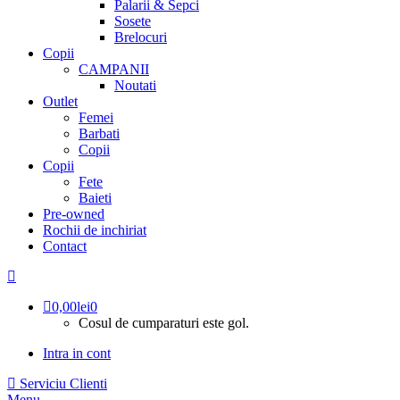
Palarii & Sepci
Sosete
Brelocuri
Copii
CAMPANII
Noutati
Outlet
Femei
Barbati
Copii
Copii
Fete
Baieti
Pre-owned
Rochii de inchiriat
Contact
0,00
lei
0
Cosul de cumparaturi este gol.
Intra in cont
Serviciu Clienti
Menu