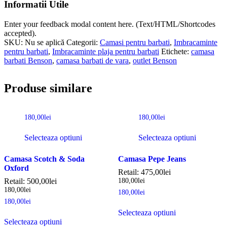
Informatii Utile
Enter your feedback modal content here. (Text/HTML/Shortcodes
accepted).
SKU:
Nu se aplică
Categorii:
Camasi pentru barbati
,
Imbracaminte
pentru barbati
,
Imbracaminte plaja pentru barbati
Etichete:
camasa
barbati Benson
,
camasa barbati de vara
,
outlet Benson
Produse similare
180,00
lei
180,00
lei
Selecteaza optiuni
Selecteaza optiuni
Camasa Scotch & Soda
Camasa Pepe Jeans
Oxford
Retail:
475,00
lei
Retail:
500,00
lei
180,00
lei
180,00
lei
180,00
lei
180,00
lei
Selecteaza optiuni
Selecteaza optiuni