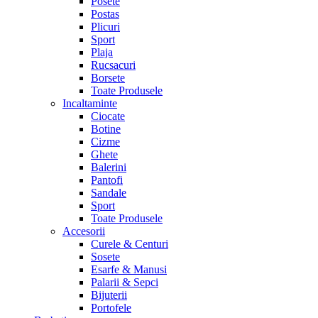
Posete
Postas
Plicuri
Sport
Plaja
Rucsacuri
Borsete
Toate Produsele
Incaltaminte
Ciocate
Botine
Cizme
Ghete
Balerini
Pantofi
Sandale
Sport
Toate Produsele
Accesorii
Curele & Centuri
Sosete
Esarfe & Manusi
Palarii & Sepci
Bijuterii
Portofele