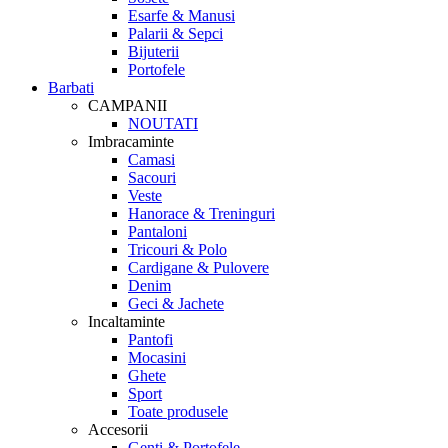
Esarfe & Manusi
Palarii & Sepci
Bijuterii
Portofele
Barbati
CAMPANII
NOUTATI
Imbracaminte
Camasi
Sacouri
Veste
Hanorace & Treninguri
Pantaloni
Tricouri & Polo
Cardigane & Pulovere
Denim
Geci & Jachete
Incaltaminte
Pantofi
Mocasini
Ghete
Sport
Toate produsele
Accesorii
Genti & Portofele