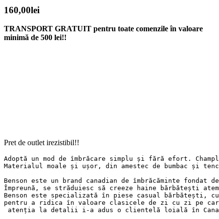
160,00
lei
TRANSPORT GRATUIT pentru toate comenzile în valoare
minimă de 500 lei!!
Pret de outlet irezistibil!!
Adoptă un mod de îmbrăcare simplu și fără efort. Champl
Materialul moale și ușor, din amestec de bumbac și tenc
Benson este un brand canadian de îmbrăcăminte fondat de
Împreună, se străduiesc să creeze haine bărbătești atem
Benson este specializată în piese casual bărbătești, cu
pentru a ridica în valoare clasicele de zi cu zi pe car
 atenția la detalii i-a adus o clientelă loială în Cana