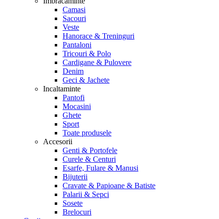
Imbracaminte
Camasi
Sacouri
Veste
Hanorace & Treninguri
Pantaloni
Tricouri & Polo
Cardigane & Pulovere
Denim
Geci & Jachete
Incaltaminte
Pantofi
Mocasini
Ghete
Sport
Toate produsele
Accesorii
Genti & Portofele
Curele & Centuri
Esarfe, Fulare & Manusi
Bijuterii
Cravate & Papioane & Batiste
Palarii & Sepci
Sosete
Brelocuri