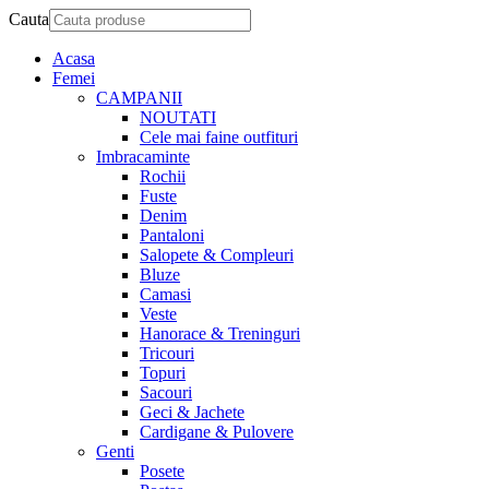
Cauta
Acasa
Femei
CAMPANII
NOUTATI
Cele mai faine outfituri
Imbracaminte
Rochii
Fuste
Denim
Pantaloni
Salopete & Compleuri
Bluze
Camasi
Veste
Hanorace & Treninguri
Tricouri
Topuri
Sacouri
Geci & Jachete
Cardigane & Pulovere
Genti
Posete