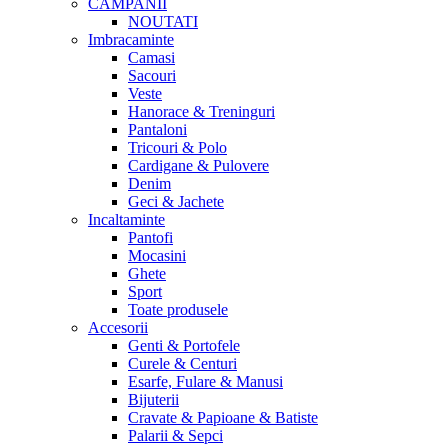
CAMPANII
NOUTATI
Imbracaminte
Camasi
Sacouri
Veste
Hanorace & Treninguri
Pantaloni
Tricouri & Polo
Cardigane & Pulovere
Denim
Geci & Jachete
Incaltaminte
Pantofi
Mocasini
Ghete
Sport
Toate produsele
Accesorii
Genti & Portofele
Curele & Centuri
Esarfe, Fulare & Manusi
Bijuterii
Cravate & Papioane & Batiste
Palarii & Sepci