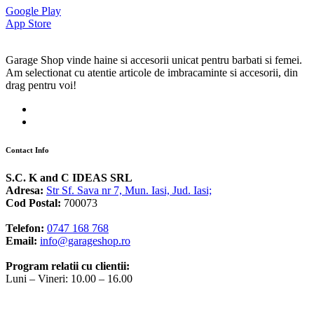
Google Play
App Store
Garage Shop vinde haine si accesorii unicat pentru barbati si femei.
Am selectionat cu atentie articole de imbracaminte si accesorii, din
drag pentru voi!
Contact Info
S.C. K and C IDEAS SRL
Adresa:
Str Sf. Sava nr 7, Mun. Iasi, Jud. Iasi;
Cod Postal:
700073
Telefon:
0747 168 768
Email:
info@garageshop.ro
Program relatii cu clientii:
Luni – Vineri: 10.00 – 16.00