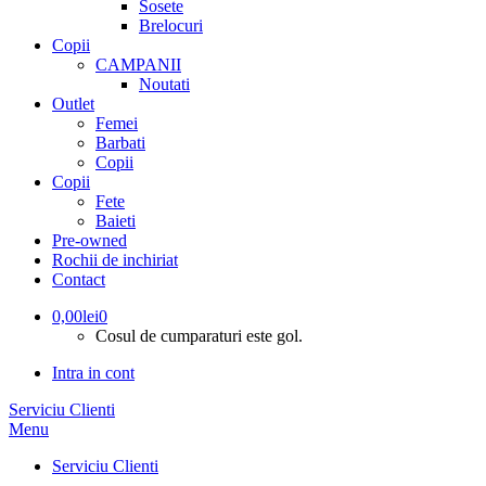
Sosete
Brelocuri
Copii
CAMPANII
Noutati
Outlet
Femei
Barbati
Copii
Copii
Fete
Baieti
Pre-owned
Rochii de inchiriat
Contact
0,00
lei
0
Cosul de cumparaturi este gol.
Intra in cont
Serviciu Clienti
Menu
Serviciu Clienti