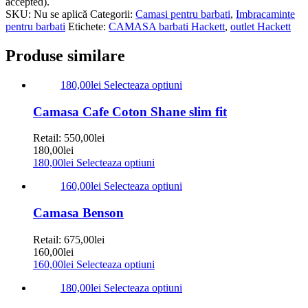
accepted).
SKU:
Nu se aplică
Categorii:
Camasi pentru barbati
,
Imbracaminte
pentru barbati
Etichete:
CAMASA barbati Hackett
,
outlet Hackett
Produse similare
180,00
lei
Selecteaza optiuni
Camasa Cafe Coton Shane slim fit
Retail:
550,00
lei
180,00
lei
180,00
lei
Selecteaza optiuni
160,00
lei
Selecteaza optiuni
Camasa Benson
Retail:
675,00
lei
160,00
lei
160,00
lei
Selecteaza optiuni
180,00
lei
Selecteaza optiuni