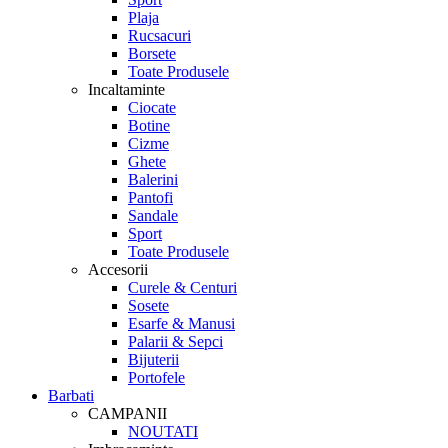
Plaja
Rucsacuri
Borsete
Toate Produsele
Incaltaminte
Ciocate
Botine
Cizme
Ghete
Balerini
Pantofi
Sandale
Sport
Toate Produsele
Accesorii
Curele & Centuri
Sosete
Esarfe & Manusi
Palarii & Sepci
Bijuterii
Portofele
Barbati
CAMPANII
NOUTATI