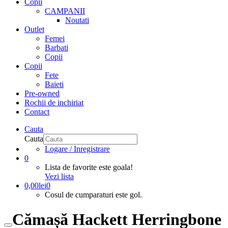
Copii
CAMPANII
Noutati
Outlet
Femei
Barbati
Copii
Copii
Fete
Baieti
Pre-owned
Rochii de inchiriat
Contact
Cauta
Cauta
Logare / Inregistrare
0
Lista de favorite este goala!
Vezi lista
0,00
lei
0
Cosul de cumparaturi este gol.
Cămașă Hackett Herringbone