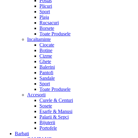
Postas
Plicuri
Sport
Plaja
Rucsacuri
Borsete
Toate Produsele
Incaltaminte
Ciocate
Botine
Cizme
Ghete
Balerini
Pantofi
Sandale
Sport
Toate Produsele
Accesorii
Curele & Centuri
Sosete
Esarfe & Manusi
Palarii & Sepci
Bijuterii
Portofele
Barbati