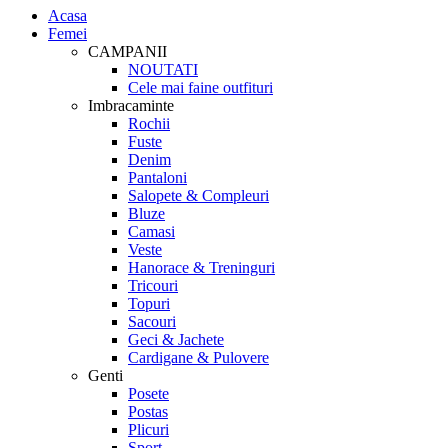
Acasa
Femei
CAMPANII
NOUTATI
Cele mai faine outfituri
Imbracaminte
Rochii
Fuste
Denim
Pantaloni
Salopete & Compleuri
Bluze
Camasi
Veste
Hanorace & Treninguri
Tricouri
Topuri
Sacouri
Geci & Jachete
Cardigane & Pulovere
Genti
Posete
Postas
Plicuri
Sport