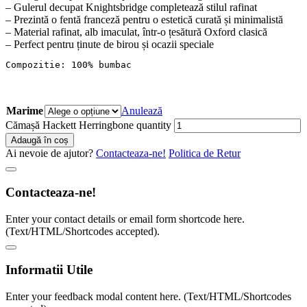
– Gulerul decupat Knightsbridge completează stilul rafinat
– Prezintă o fentă franceză pentru o estetică curată și minimalistă
– Material rafinat, alb imaculat, într-o țesătură Oxford clasică
– Perfect pentru ținute de birou și ocazii speciale
Compozitie: 100% bumbac 
Marime
Anulează
Cămașă Hackett Herringbone quantity
Adaugă în coș
Ai nevoie de ajutor?
Contacteaza-ne!
Politica de Retur
Contacteaza-ne!
Enter your contact details or email form shortcode here.
(Text/HTML/Shortcodes accepted).
Informatii Utile
Enter your feedback modal content here. (Text/HTML/Shortcodes