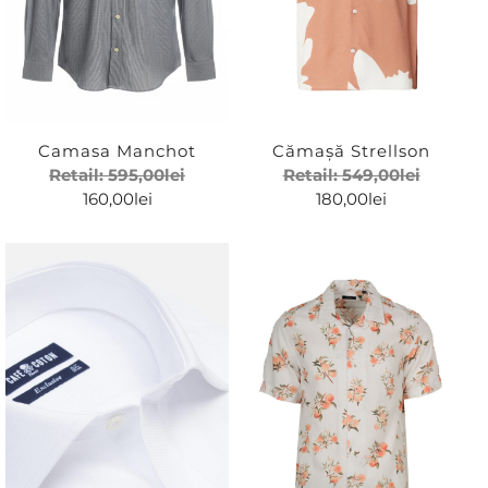
Camasa Manchot
Cămașă Strellson
Retail:
595,00
lei
Retail:
549,00
lei
160,00
lei
180,00
lei