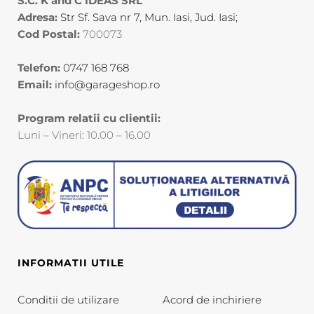
S.C. K and C IDEAS SRL
Adresa:
Str Sf. Sava nr 7, Mun. Iasi, Jud. Iasi;
Cod Postal:
700073
Telefon:
0747 168 768
Email:
info@garageshop.ro
Program relatii cu clientii:
Luni – Vineri: 10.00 – 16.00
INFORMATII UTILE
Conditii de utilizare
Acord de inchiriere