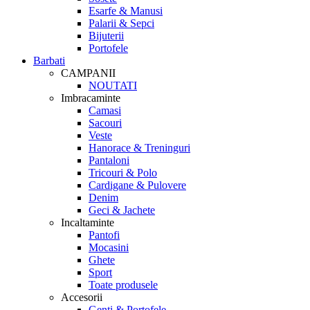
Esarfe & Manusi
Palarii & Sepci
Bijuterii
Portofele
Barbati
CAMPANII
NOUTATI
Imbracaminte
Camasi
Sacouri
Veste
Hanorace & Treninguri
Pantaloni
Tricouri & Polo
Cardigane & Pulovere
Denim
Geci & Jachete
Incaltaminte
Pantofi
Mocasini
Ghete
Sport
Toate produsele
Accesorii
Genti & Portofele