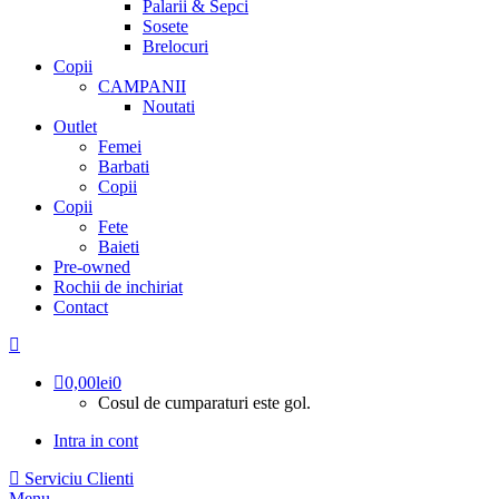
Palarii & Sepci
Sosete
Brelocuri
Copii
CAMPANII
Noutati
Outlet
Femei
Barbati
Copii
Copii
Fete
Baieti
Pre-owned
Rochii de inchiriat
Contact
0,00
lei
0
Cosul de cumparaturi este gol.
Intra in cont
Serviciu Clienti
Menu