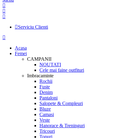
Serviciu Clienti
Acasa
Femei
CAMPANII
NOUTATI
Cele mai faine outfituri
Imbracaminte
Rochii
Fuste
Denim
Pantaloni
Salopete & Compleuri
Bluze
Camasi
Veste
Hanorace & Treninguri
Tricouri
Topuri