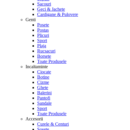
Sacouri
Geci & Jachete
Cardigane & Pulovere
Genti
Posete
Postas
Plicuri
Sport
Plaja
Rucsacuri
Borsete
Toate Produsele
Incaltaminte
Ciocate
Botine
Cizme
Ghete
Balerini
Pantofi
Sandale
Sport
Toate Produsele
Accesorii
Curele & Centuri
Sosete