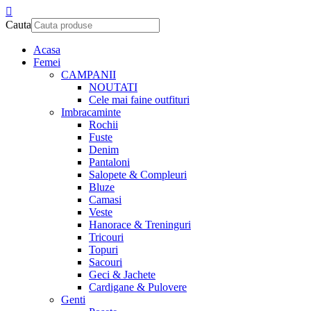
Cauta
Acasa
Femei
CAMPANII
NOUTATI
Cele mai faine outfituri
Imbracaminte
Rochii
Fuste
Denim
Pantaloni
Salopete & Compleuri
Bluze
Camasi
Veste
Hanorace & Treninguri
Tricouri
Topuri
Sacouri
Geci & Jachete
Cardigane & Pulovere
Genti