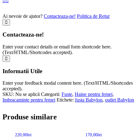
Ai nevoie de ajutor?
Contacteaza-ne!
Politica de Retur
Contacteaza-ne!
Enter your contact details or email form shortcode here.
(Text/HTML/Shortcodes accepted).
Informatii Utile
Enter your feedback modal content here. (Text/HTML/Shortcodes
accepted).
SKU:
Nu se aplică
Categorii:
Fuste
,
Haine pentru femei
,
Imbracaminte pentru femei
Etichete:
fusta Babylon
,
outlet Babylon
Produse similare
220,00
lei
170,00
lei