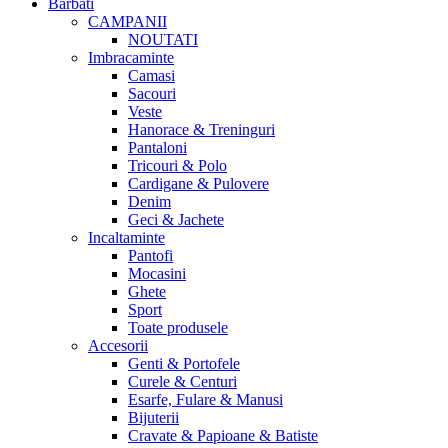
Barbati
CAMPANII
NOUTATI
Imbracaminte
Camasi
Sacouri
Veste
Hanorace & Treninguri
Pantaloni
Tricouri & Polo
Cardigane & Pulovere
Denim
Geci & Jachete
Incaltaminte
Pantofi
Mocasini
Ghete
Sport
Toate produsele
Accesorii
Genti & Portofele
Curele & Centuri
Esarfe, Fulare & Manusi
Bijuterii
Cravate & Papioane & Batiste