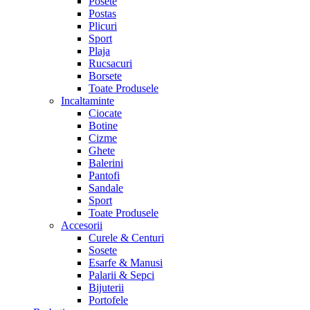
Posete
Postas
Plicuri
Sport
Plaja
Rucsacuri
Borsete
Toate Produsele
Incaltaminte
Ciocate
Botine
Cizme
Ghete
Balerini
Pantofi
Sandale
Sport
Toate Produsele
Accesorii
Curele & Centuri
Sosete
Esarfe & Manusi
Palarii & Sepci
Bijuterii
Portofele