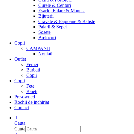
Curele & Centuri
Esarfe, Fulare & Manusi
Bijuterii
Cravate & Papioane & Batiste
Palarii & Sepci
Sosete
Brelocuri
Copii
CAMPANII
Noutati
Outlet
Femei
Barbati
Copii
Copii
Fete
Baieti
Pre-owned
Rochii de inchiriat
Contact
Cauta
Cauta