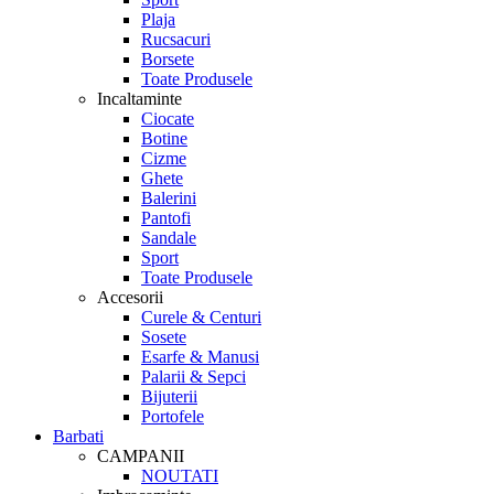
Plaja
Rucsacuri
Borsete
Toate Produsele
Incaltaminte
Ciocate
Botine
Cizme
Ghete
Balerini
Pantofi
Sandale
Sport
Toate Produsele
Accesorii
Curele & Centuri
Sosete
Esarfe & Manusi
Palarii & Sepci
Bijuterii
Portofele
Barbati
CAMPANII
NOUTATI