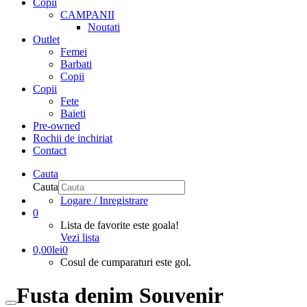
Copii
CAMPANII
Noutati
Outlet
Femei
Barbati
Copii
Copii
Fete
Baieti
Pre-owned
Rochii de inchiriat
Contact
Cauta
Cauta
Logare / Inregistrare
0
Lista de favorite este goala!
Vezi lista
0,00
lei
0
Cosul de cumparaturi este gol.
Fusta denim Souvenir