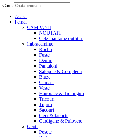
Cauta
Acasa
Femei
CAMPANII
NOUTATI
Cele mai faine outfituri
Imbracaminte
Rochii
Fuste
Denim
Pantaloni
Salopete & Compleuri
Bluze
Camasi
Veste
Hanorace & Treninguri
Tricouri
Topuri
Sacouri
Geci & Jachete
Cardigane & Pulovere
Genti
Posete