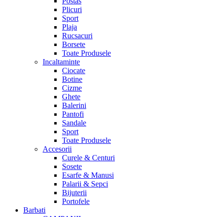
Postas
Plicuri
Sport
Plaja
Rucsacuri
Borsete
Toate Produsele
Incaltaminte
Ciocate
Botine
Cizme
Ghete
Balerini
Pantofi
Sandale
Sport
Toate Produsele
Accesorii
Curele & Centuri
Sosete
Esarfe & Manusi
Palarii & Sepci
Bijuterii
Portofele
Barbati