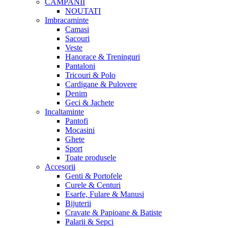
CAMPANII
NOUTATI
Imbracaminte
Camasi
Sacouri
Veste
Hanorace & Treninguri
Pantaloni
Tricouri & Polo
Cardigane & Pulovere
Denim
Geci & Jachete
Incaltaminte
Pantofi
Mocasini
Ghete
Sport
Toate produsele
Accesorii
Genti & Portofele
Curele & Centuri
Esarfe, Fulare & Manusi
Bijuterii
Cravate & Papioane & Batiste
Palarii & Sepci