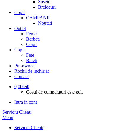
Sosete
Brelocuri
Copii
CAMPANII
Noutati
Outlet
Femei
Barbati
Copii
Copii
Fete
Baieti
Pre-owned
Rochii de inchiriat
Contact
0,00
lei
0
Cosul de cumparaturi este gol.
Intra in cont
Serviciu Clienti
Menu
Serviciu Clienti