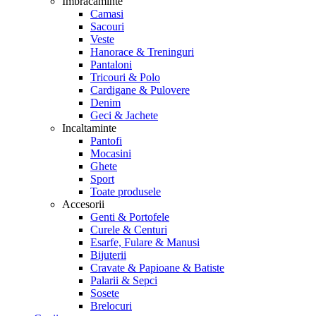
Imbracaminte
Camasi
Sacouri
Veste
Hanorace & Treninguri
Pantaloni
Tricouri & Polo
Cardigane & Pulovere
Denim
Geci & Jachete
Incaltaminte
Pantofi
Mocasini
Ghete
Sport
Toate produsele
Accesorii
Genti & Portofele
Curele & Centuri
Esarfe, Fulare & Manusi
Bijuterii
Cravate & Papioane & Batiste
Palarii & Sepci
Sosete
Brelocuri