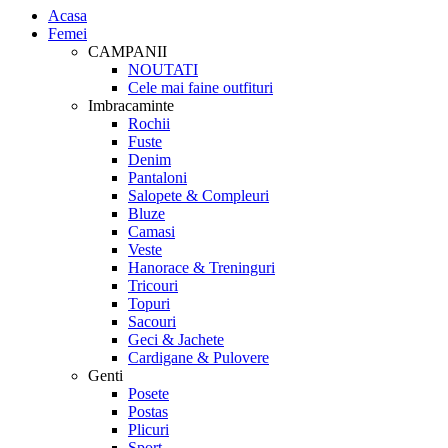
Acasa
Femei
CAMPANII
NOUTATI
Cele mai faine outfituri
Imbracaminte
Rochii
Fuste
Denim
Pantaloni
Salopete & Compleuri
Bluze
Camasi
Veste
Hanorace & Treninguri
Tricouri
Topuri
Sacouri
Geci & Jachete
Cardigane & Pulovere
Genti
Posete
Postas
Plicuri
Sport