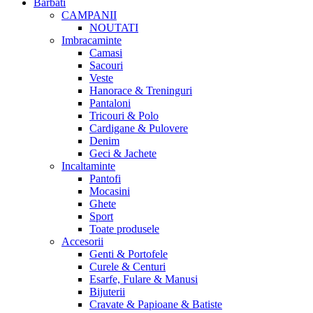
Barbati
CAMPANII
NOUTATI
Imbracaminte
Camasi
Sacouri
Veste
Hanorace & Treninguri
Pantaloni
Tricouri & Polo
Cardigane & Pulovere
Denim
Geci & Jachete
Incaltaminte
Pantofi
Mocasini
Ghete
Sport
Toate produsele
Accesorii
Genti & Portofele
Curele & Centuri
Esarfe, Fulare & Manusi
Bijuterii
Cravate & Papioane & Batiste