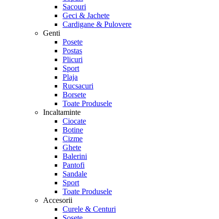
Sacouri
Geci & Jachete
Cardigane & Pulovere
Genti
Posete
Postas
Plicuri
Sport
Plaja
Rucsacuri
Borsete
Toate Produsele
Incaltaminte
Ciocate
Botine
Cizme
Ghete
Balerini
Pantofi
Sandale
Sport
Toate Produsele
Accesorii
Curele & Centuri
Sosete