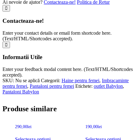
Ai nevoie de ajutor?
Contacteaza-ne!
Politica de Retur
Contacteaza-ne!
Enter your contact details or email form shortcode here.
(Text/HTML/Shortcodes accepted).
Informatii Utile
Enter your feedback modal content here. (Text/HTML/Shortcodes
accepted).
SKU:
Nu se aplică
Categorii:
Haine pentru femei
,
Imbracaminte
pentru femei
,
Pantaloni pentru femei
Etichete:
outlet Babylon
,
Pantaloni Babylon
Produse similare
290,00
lei
190,00
lei
Selecteaza optiuni
Selecteaza optiuni