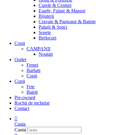
Curele & Centuri
Esarfe, Fulare & Manusi
Bijuterii
Cravate & Papioane & Batiste
Palarii & Sepci
Sosete
Brelocuri
Copii
CAMPANII
Noutati
Outlet
Femei
Barbati
Copii
Copii
Fete
Baieti
Pre-owned
Rochii de inchiriat
Contact
Cauta
Cauta