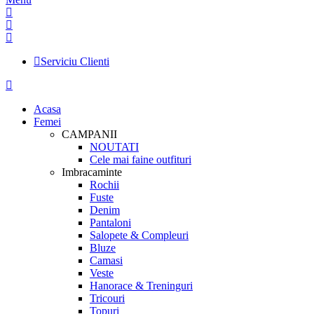
Serviciu Clienti
Acasa
Femei
CAMPANII
NOUTATI
Cele mai faine outfituri
Imbracaminte
Rochii
Fuste
Denim
Pantaloni
Salopete & Compleuri
Bluze
Camasi
Veste
Hanorace & Treninguri
Tricouri
Topuri