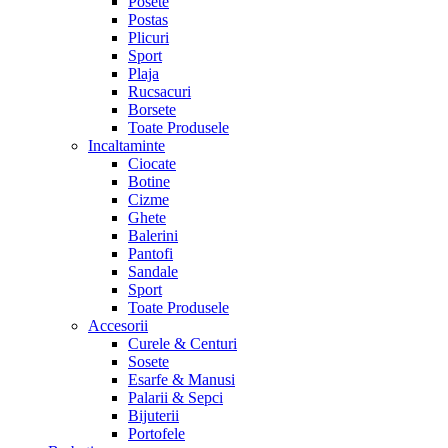
Posete
Postas
Plicuri
Sport
Plaja
Rucsacuri
Borsete
Toate Produsele
Incaltaminte
Ciocate
Botine
Cizme
Ghete
Balerini
Pantofi
Sandale
Sport
Toate Produsele
Accesorii
Curele & Centuri
Sosete
Esarfe & Manusi
Palarii & Sepci
Bijuterii
Portofele