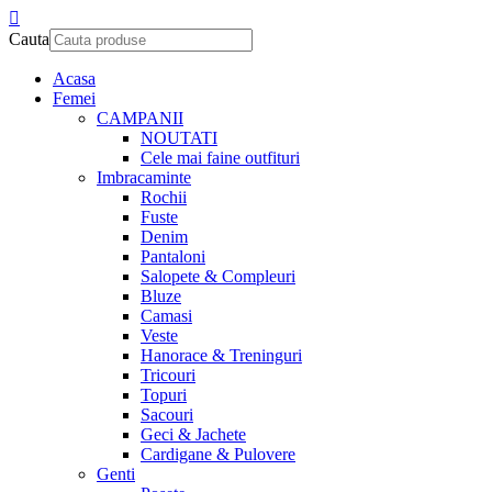
Cauta
Acasa
Femei
CAMPANII
NOUTATI
Cele mai faine outfituri
Imbracaminte
Rochii
Fuste
Denim
Pantaloni
Salopete & Compleuri
Bluze
Camasi
Veste
Hanorace & Treninguri
Tricouri
Topuri
Sacouri
Geci & Jachete
Cardigane & Pulovere
Genti