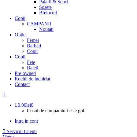
Palarii & Sepci
Sosete
Brelocuri
Copii
CAMPANII
Noutati
Outlet
Femei
Barbati
Copii
Copii
Fete
Baieti
Pre-owned
Rochii de inchiriat
Contact
0,00
lei
0
Cosul de cumparaturi este gol.
Intra in cont
Serviciu Clienti
Menu