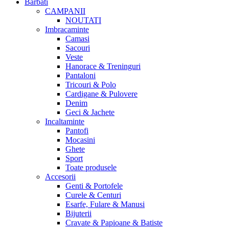
Barbati
CAMPANII
NOUTATI
Imbracaminte
Camasi
Sacouri
Veste
Hanorace & Treninguri
Pantaloni
Tricouri & Polo
Cardigane & Pulovere
Denim
Geci & Jachete
Incaltaminte
Pantofi
Mocasini
Ghete
Sport
Toate produsele
Accesorii
Genti & Portofele
Curele & Centuri
Esarfe, Fulare & Manusi
Bijuterii
Cravate & Papioane & Batiste