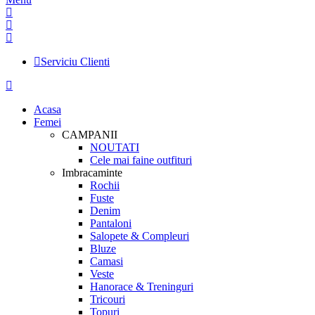
Serviciu Clienti
Acasa
Femei
CAMPANII
NOUTATI
Cele mai faine outfituri
Imbracaminte
Rochii
Fuste
Denim
Pantaloni
Salopete & Compleuri
Bluze
Camasi
Veste
Hanorace & Treninguri
Tricouri
Topuri