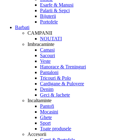
Esarfe & Manusi
Palarii & Sepci
Bijuterii
Portofele
Barbati
CAMPANII
NOUTATI
Imbracaminte
Camasi
Sacouri
Veste
Hanorace & Treninguri
Pantaloni
Tricouri & Polo
Cardigane & Pulovere
Denim
Geci & Jachete
Incaltaminte
Pantofi
Mocasini
Ghete
Sport
Toate produsele
Accesorii
Genti & Portofele