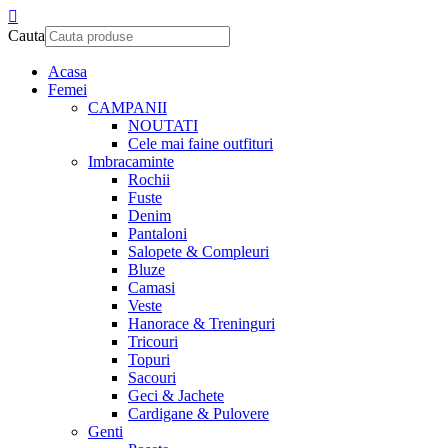
Cauta
Acasa
Femei
CAMPANII
NOUTATI
Cele mai faine outfituri
Imbracaminte
Rochii
Fuste
Denim
Pantaloni
Salopete & Compleuri
Bluze
Camasi
Veste
Hanorace & Treninguri
Tricouri
Topuri
Sacouri
Geci & Jachete
Cardigane & Pulovere
Genti