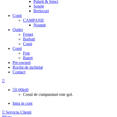
Palarii & Sepci
Sosete
Brelocuri
Copii
CAMPANII
Noutati
Outlet
Femei
Barbati
Copii
Copii
Fete
Baieti
Pre-owned
Rochii de inchiriat
Contact
0,00
lei
0
Cosul de cumparaturi este gol.
Intra in cont
Serviciu Clienti
Menu