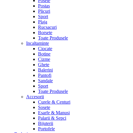
Posete
Postas
Plicuri
Sport
Plaja
Rucsacuri
Borsete
Toate Produsele
Incaltaminte
Ciocate
Botine
Cizme
Ghete
Balerini
Pantofi
Sandale
Sport
Toate Produsele
Accesorii
Curele & Centuri
Sosete
Esarfe & Manusi
Palarii & Sepci
Bijuterii
Portofele