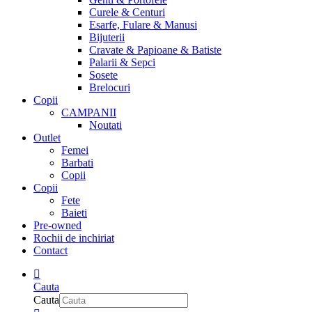
Curele & Centuri
Esarfe, Fulare & Manusi
Bijuterii
Cravate & Papioane & Batiste
Palarii & Sepci
Sosete
Brelocuri
Copii
CAMPANII
Noutati
Outlet
Femei
Barbati
Copii
Copii
Fete
Baieti
Pre-owned
Rochii de inchiriat
Contact
Cauta
Cauta