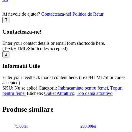
Ai nevoie de ajutor?
Contacteaza-ne!
Politica de Retur
Contacteaza-ne!
Enter your contact details or email form shortcode here.
(Text/HTML/Shortcodes accepted).
Informatii Utile
Enter your feedback modal content here. (Text/HTML/Shortcodes
accepted).
SKU:
Nu se aplică
Categorii:
Imbracaminte pentru femei
,
Topuri
pentru femei
Etichete:
Outlet Attrattivo
,
Top damă attrattivo
Produse similare
75,00
lei
290,00
lei