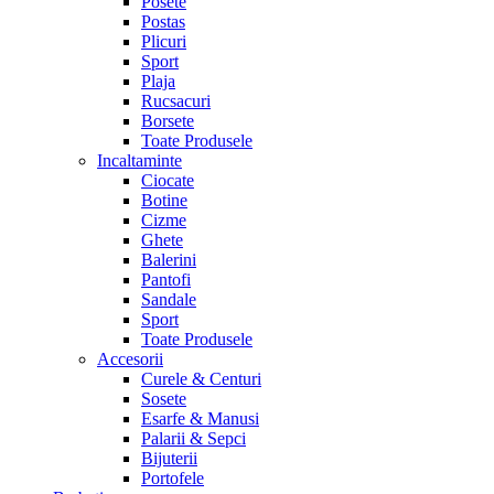
Posete
Postas
Plicuri
Sport
Plaja
Rucsacuri
Borsete
Toate Produsele
Incaltaminte
Ciocate
Botine
Cizme
Ghete
Balerini
Pantofi
Sandale
Sport
Toate Produsele
Accesorii
Curele & Centuri
Sosete
Esarfe & Manusi
Palarii & Sepci
Bijuterii
Portofele