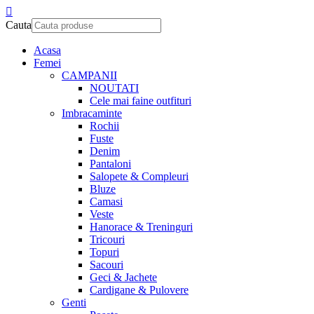
Cauta
Acasa
Femei
CAMPANII
NOUTATI
Cele mai faine outfituri
Imbracaminte
Rochii
Fuste
Denim
Pantaloni
Salopete & Compleuri
Bluze
Camasi
Veste
Hanorace & Treninguri
Tricouri
Topuri
Sacouri
Geci & Jachete
Cardigane & Pulovere
Genti