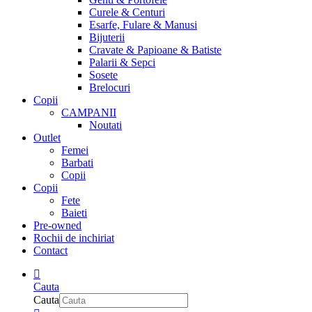
Curele & Centuri
Esarfe, Fulare & Manusi
Bijuterii
Cravate & Papioane & Batiste
Palarii & Sepci
Sosete
Brelocuri
Copii
CAMPANII
Noutati
Outlet
Femei
Barbati
Copii
Copii
Fete
Baieti
Pre-owned
Rochii de inchiriat
Contact
Cauta
Cauta