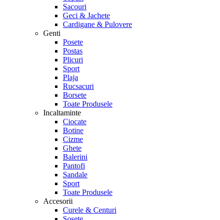
Sacouri
Geci & Jachete
Cardigane & Pulovere
Genti
Posete
Postas
Plicuri
Sport
Plaja
Rucsacuri
Borsete
Toate Produsele
Incaltaminte
Ciocate
Botine
Cizme
Ghete
Balerini
Pantofi
Sandale
Sport
Toate Produsele
Accesorii
Curele & Centuri
Sosete