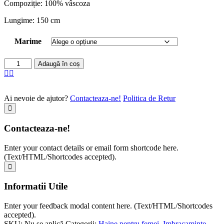
Compoziție: 100% vâscoza
Lungime: 150 cm
Marime
Adaugă în coș
Ai nevoie de ajutor?
Contacteaza-ne!
Politica de Retur
Contacteaza-ne!
Enter your contact details or email form shortcode here.
(Text/HTML/Shortcodes accepted).
Informatii Utile
Enter your feedback modal content here. (Text/HTML/Shortcodes
accepted).
SKU:
Nu se aplică
Categorii:
Haine pentru femei
,
Imbracaminte