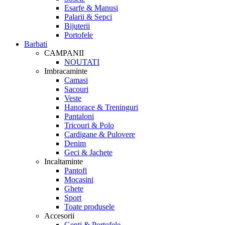
Esarfe & Manusi
Palarii & Sepci
Bijuterii
Portofele
Barbati
CAMPANII
NOUTATI
Imbracaminte
Camasi
Sacouri
Veste
Hanorace & Treninguri
Pantaloni
Tricouri & Polo
Cardigane & Pulovere
Denim
Geci & Jachete
Incaltaminte
Pantofi
Mocasini
Ghete
Sport
Toate produsele
Accesorii
Genti & Portofele