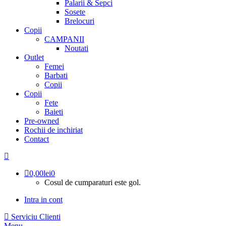
Palarii & Sepci
Sosete
Brelocuri
Copii
CAMPANII
Noutati
Outlet
Femei
Barbati
Copii
Copii
Fete
Baieti
Pre-owned
Rochii de inchiriat
Contact
0,00
lei
0
Cosul de cumparaturi este gol.
Intra in cont
Serviciu Clienti
Menu