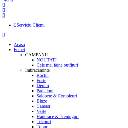
Serviciu Clienti
Acasa
Femei
CAMPANII
NOUTATI
Cele mai faine outfituri
Imbracaminte
Rochii
Fuste
Denim
Pantaloni
Salopete & Compleuri
Bluze
Camasi
Veste
Hanorace & Treninguri
Tricouri
Topuri