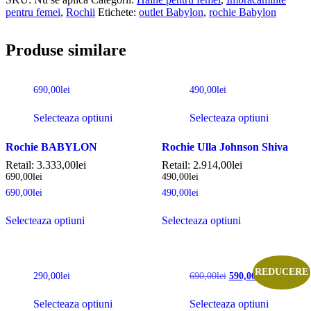
pentru femei
,
Rochii
Etichete:
outlet Babylon
,
rochie Babylon
Produse similare
690,00
lei
490,00
lei
Selecteaza optiuni
Selecteaza optiuni
Rochie BABYLON
Rochie Ulla Johnson Shiva
Retail:
3.333,00
lei
Retail:
2.914,00
lei
690,00
lei
490,00
lei
690,00
lei
490,00
lei
Selecteaza optiuni
Selecteaza optiuni
REDUCERE
290,00
lei
690,00
lei
590,00
lei
Selecteaza optiuni
Selecteaza optiuni