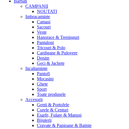
Barbati
CAMPANII
NOUTATI
Imbracaminte
Camasi
Sacouri
Veste
Hanorace & Treninguri
Pantaloni
Tricouri & Polo
Cardigane & Pulovere
Denim
Geci & Jachete
Incaltaminte
Pantofi
Mocasini
Ghete
Sport
Toate produsele
Accesorii
Genti & Portofele
Curele & Centuri
Esarfe, Fulare & Manusi
Bijuterii
Cravate & Papioane & Batiste