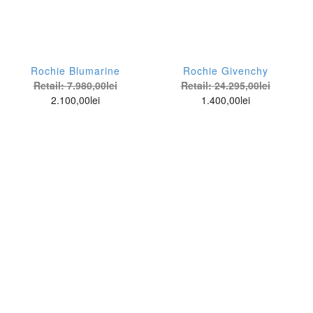
Rochie Blumarine
Rochie Givenchy
Retail:
7.980,00
lei
Retail:
24.295,00
lei
2.100,00
lei
1.400,00
lei