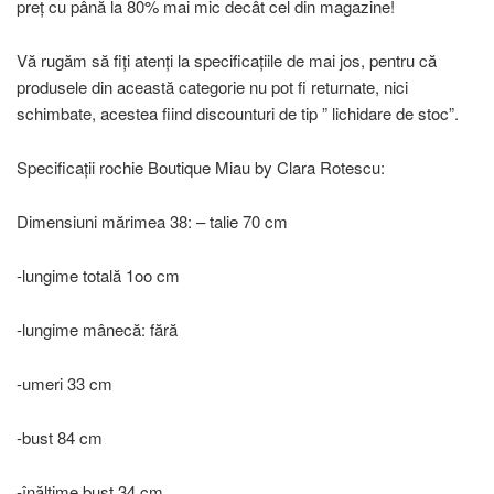
preț cu până la 80% mai mic decât cel din magazine!
Vă rugăm să fiți atenți la specificațiile de mai jos, pentru că
produsele din această categorie nu pot fi returnate, nici
schimbate, acestea fiind discounturi de tip ” lichidare de stoc”.
Specificații rochie Boutique Miau by Clara Rotescu:
Dimensiuni mărimea 38: – talie 70 cm
-lungime totală 1oo cm
-lungime mânecă: fără
-umeri 33 cm
-bust 84 cm
-înălțime bust 34 cm