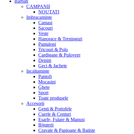
Barbati
CAMPANII
NOUTATI
Imbracaminte
Camasi
Sacouri
Veste
Hanorace & Treninguri
Pantaloni
Tricouri & Polo
Cardigane & Pulovere
Denim
Geci & Jachete
Incaltaminte
Pantofi
Mocasini
Ghete
Sport
Toate produsele
Accesorii
Genti & Portofele
Curele & Centuri
Esarfe, Fulare & Manusi
Bijuterii
Cravate & Papioane & Batiste