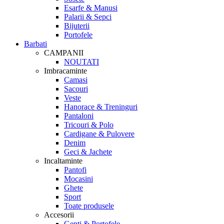
Esarfe & Manusi
Palarii & Sepci
Bijuterii
Portofele
Barbati
CAMPANII
NOUTATI
Imbracaminte
Camasi
Sacouri
Veste
Hanorace & Treninguri
Pantaloni
Tricouri & Polo
Cardigane & Pulovere
Denim
Geci & Jachete
Incaltaminte
Pantofi
Mocasini
Ghete
Sport
Toate produsele
Accesorii
Genti & Portofele