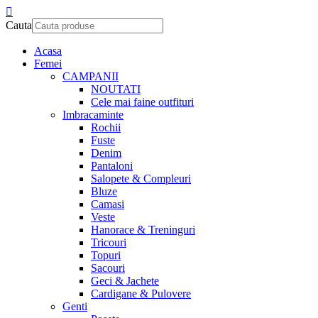
Cauta
Acasa
Femei
CAMPANII
NOUTATI
Cele mai faine outfituri
Imbracaminte
Rochii
Fuste
Denim
Pantaloni
Salopete & Compleuri
Bluze
Camasi
Veste
Hanorace & Treninguri
Tricouri
Topuri
Sacouri
Geci & Jachete
Cardigane & Pulovere
Genti