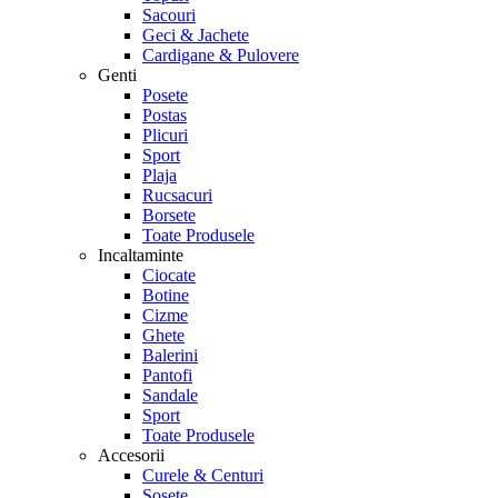
Sacouri
Geci & Jachete
Cardigane & Pulovere
Genti
Posete
Postas
Plicuri
Sport
Plaja
Rucsacuri
Borsete
Toate Produsele
Incaltaminte
Ciocate
Botine
Cizme
Ghete
Balerini
Pantofi
Sandale
Sport
Toate Produsele
Accesorii
Curele & Centuri
Sosete