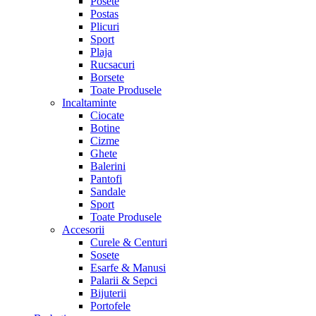
Posete
Postas
Plicuri
Sport
Plaja
Rucsacuri
Borsete
Toate Produsele
Incaltaminte
Ciocate
Botine
Cizme
Ghete
Balerini
Pantofi
Sandale
Sport
Toate Produsele
Accesorii
Curele & Centuri
Sosete
Esarfe & Manusi
Palarii & Sepci
Bijuterii
Portofele