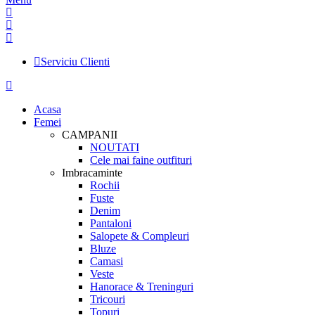
Serviciu Clienti
Acasa
Femei
CAMPANII
NOUTATI
Cele mai faine outfituri
Imbracaminte
Rochii
Fuste
Denim
Pantaloni
Salopete & Compleuri
Bluze
Camasi
Veste
Hanorace & Treninguri
Tricouri
Topuri