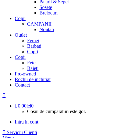
Palarii & Sepci
Sosete
Brelocuri
Copii
CAMPANII
Noutati
Outlet
Femei
Barbati
Copii
Copii
Fete
Baieti
Pre-owned
Rochii de inchiriat
Contact
0,00
lei
0
Cosul de cumparaturi este gol.
Intra in cont
Serviciu Clienti
Menu