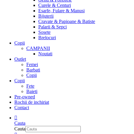
Curele & Centuri
Esarfe, Fulare & Manusi
Bijuterii
Cravate & Papioane & Batiste
Palarii & Sepci
Sosete
Brelocuri
Copii
CAMPANII
Noutati
Outlet
Femei
Barbati
Copii
Copii
Fete
Baieti
Pre-owned
Rochii de inchiriat
Contact
Cauta
Cauta