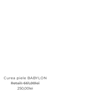
Curea piele BABYLON
Retail:
661,00
lei
250,00
lei