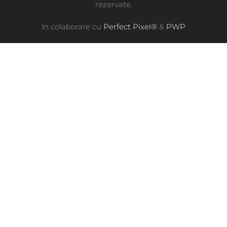
rezervate.
In colaborare cu
Perfect Pixel®
&
PWP