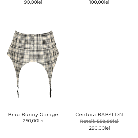
90,00
lei
100,00
lei
Brau Bunny Garage
Centura BABYLON
250,00
lei
Retail:
550,00
lei
290,00
lei