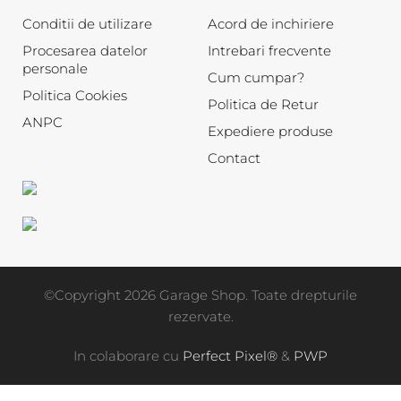
Conditii de utilizare
Acord de inchiriere
Procesarea datelor
Intrebari frecvente
personale
Cum cumpar?
Politica Cookies
Politica de Retur
ANPC
Expediere produse
Contact
©Copyright 2026 Garage Shop. Toate drepturile
rezervate.
In colaborare cu
Perfect Pixel®
&
PWP