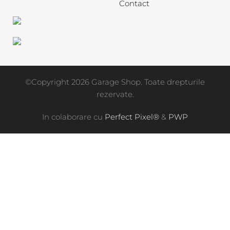
Contact
©Copyright 2026 Garage Shop. Toate drepturile
rezervate.
In colaborare cu
Perfect Pixel®
&
PWP