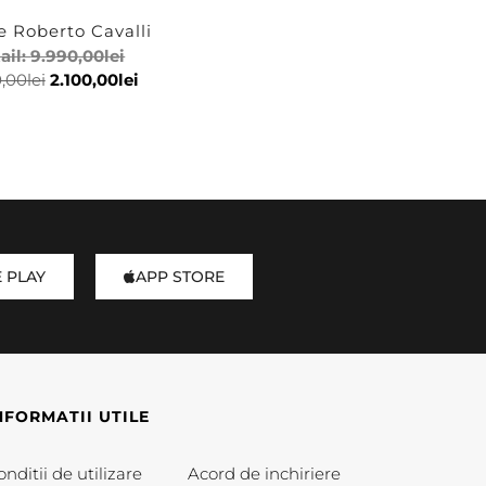
e Roberto Cavalli
ail:
9.990,00
lei
0,00
lei
2.100,00
lei
 PLAY
APP STORE
NFORMATII UTILE
nditii de utilizare
Acord de inchiriere