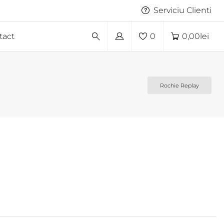
Serviciu Clienti
tact
0
0,00
lei
Rochie Replay