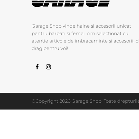
Garage Shop vinde haine si accesorii unicat
pentru barbati si femei. Am selectionat cu
atentie articole de imbracaminte si accesorii, d
drag pentru voi!
©Copyright 2026 Garage Shop. Toate drepturile