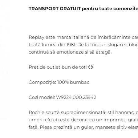
TRANSPORT GRATUIT pentru toate comenzile î
Replay este marca italiană de îmbrăcăminte casu
toată lumea din 1981. De la tricouri slogan și blugi
continuă să emoționeze și să atragă.
Pret de outlet bun de tot! 🙂
Compoziție: 100% bumbac
Cod model: W9224.000.23942
Rochie scurtă supradimensionată, stil hanorac,
umerii căzuți este decorat cu un imprimeu grafic 
față. Piesa prezintă un guler, manșete și tiv elast