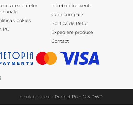
rocesarea datelor
Intrebari frecvente
ersonale
Cum cumpar?
olitica Cookies
Politica de Retur
NPC
Expediere produse
Contact
In colaborare cu
Perfect Pixel®
&
PWP