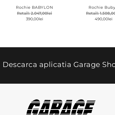
Rochie BABYLON
Rochie Buby
Retail:
2.047,00
lei
Retail:
1.508,0
390,00
lei
490,00
lei
Descarca aplicatia Garage Sh