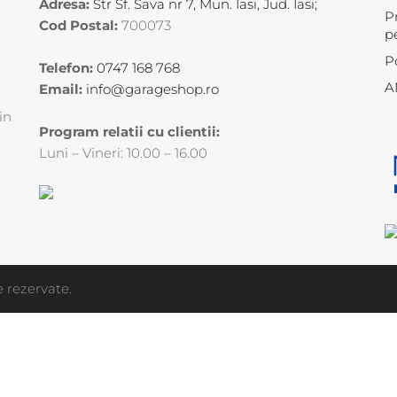
Adresa:
Str Sf. Sava nr 7, Mun. Iasi, Jud. Iasi;
P
Cod Postal:
700073
p
P
Telefon:
0747 168 768
A
Email:
info@garageshop.ro
in
Program relatii cu clientii:
Luni – Vineri: 10.00 – 16.00
 rezervate.