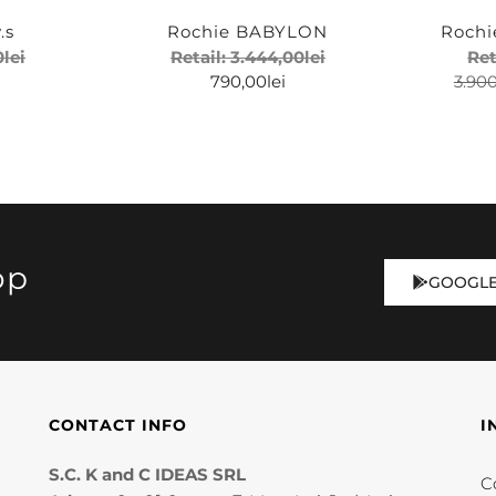
.s
Rochie BABYLON
Rochi
0
lei
Retail:
3.444,00
lei
Ret
790,00
lei
3.90
op
GOOGLE
CONTACT INFO
I
S.C. K and C IDEAS SRL
Co