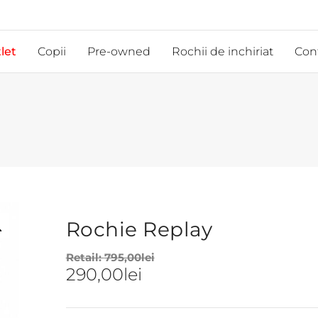
let
Copii
Pre-owned
Rochii de inchiriat
Con
Rochie Replay
Retail:
795,00
lei
290,00
lei