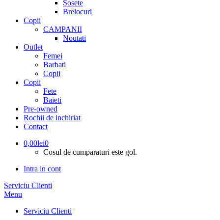
Sosete
Brelocuri
Copii
CAMPANII
Noutati
Outlet
Femei
Barbati
Copii
Copii
Fete
Baieti
Pre-owned
Rochii de inchiriat
Contact
0,00
lei
0
Cosul de cumparaturi este gol.
Intra in cont
Serviciu Clienti
Menu
Serviciu Clienti