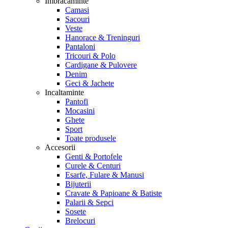
Imbracaminte
Camasi
Sacouri
Veste
Hanorace & Treninguri
Pantaloni
Tricouri & Polo
Cardigane & Pulovere
Denim
Geci & Jachete
Incaltaminte
Pantofi
Mocasini
Ghete
Sport
Toate produsele
Accesorii
Genti & Portofele
Curele & Centuri
Esarfe, Fulare & Manusi
Bijuterii
Cravate & Papioane & Batiste
Palarii & Sepci
Sosete
Brelocuri