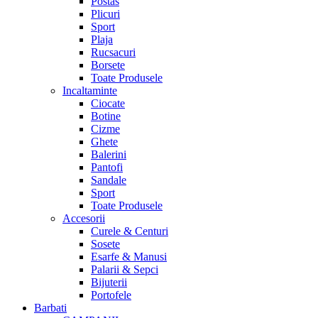
Postas
Plicuri
Sport
Plaja
Rucsacuri
Borsete
Toate Produsele
Incaltaminte
Ciocate
Botine
Cizme
Ghete
Balerini
Pantofi
Sandale
Sport
Toate Produsele
Accesorii
Curele & Centuri
Sosete
Esarfe & Manusi
Palarii & Sepci
Bijuterii
Portofele
Barbati