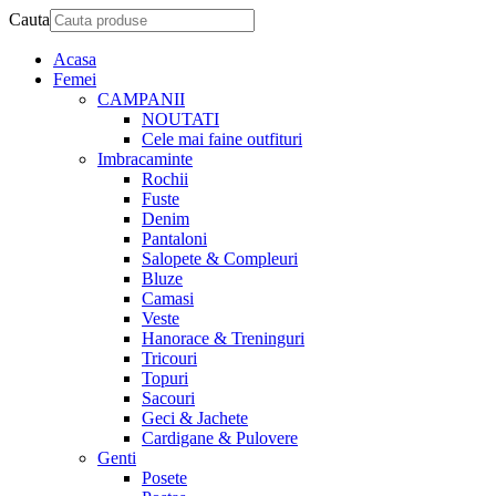
Cauta
Acasa
Femei
CAMPANII
NOUTATI
Cele mai faine outfituri
Imbracaminte
Rochii
Fuste
Denim
Pantaloni
Salopete & Compleuri
Bluze
Camasi
Veste
Hanorace & Treninguri
Tricouri
Topuri
Sacouri
Geci & Jachete
Cardigane & Pulovere
Genti
Posete