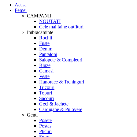
Acasa
Femei
CAMPANII
NOUTATI
Cele mai faine outfituri
Imbracaminte
Rochii
Fuste
Denim
Pantaloni
Salopete & Compleuri
Bluze
Camasi
Veste
Hanorace & Treninguri
Tricouri
Topuri
Sacouri
Geci & Jachete
Cardigane & Pulovere
Genti
Posete
Postas
Plicuri
Sport