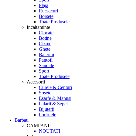
Plaja
Rucsacuri
Borsete
Toate Produsele
Incaltaminte
Ciocate
Botine
Cizme
Ghete
Balerini
Pantofi
Sandale
Sport
Toate Produsele
Accesorii
Curele & Centuri
Sosete
Esarfe & Manusi
Palarii & Sepci
Bijuterii
Portofele
Barbati
CAMPANII
NOUTATI