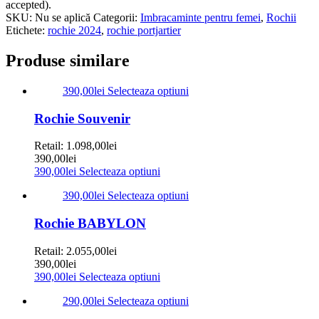
accepted).
SKU:
Nu se aplică
Categorii:
Imbracaminte pentru femei
,
Rochii
Etichete:
rochie 2024
,
rochie portjartier
Produse similare
390,00
lei
Selecteaza optiuni
Rochie Souvenir
Retail:
1.098,00
lei
390,00
lei
390,00
lei
Selecteaza optiuni
390,00
lei
Selecteaza optiuni
Rochie BABYLON
Retail:
2.055,00
lei
390,00
lei
390,00
lei
Selecteaza optiuni
290,00
lei
Selecteaza optiuni