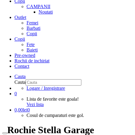
Copii
CAMPANII
Noutati
Outlet
Femei
Barbati
Copii
Copii
Fete
Baieti
Pre-owned
Rochii de inchiriat
Contact
Cauta
Cauta
Logare / Inregistrare
0
Lista de favorite este goala!
Vezi lista
0,00
lei
0
Cosul de cumparaturi este gol.
Rochie Stella Garage