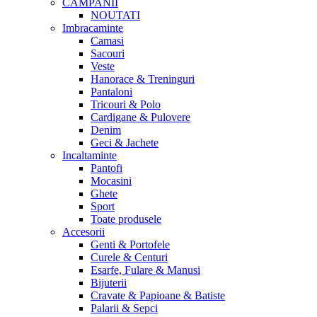
CAMPANII
NOUTATI
Imbracaminte
Camasi
Sacouri
Veste
Hanorace & Treninguri
Pantaloni
Tricouri & Polo
Cardigane & Pulovere
Denim
Geci & Jachete
Incaltaminte
Pantofi
Mocasini
Ghete
Sport
Toate produsele
Accesorii
Genti & Portofele
Curele & Centuri
Esarfe, Fulare & Manusi
Bijuterii
Cravate & Papioane & Batiste
Palarii & Sepci