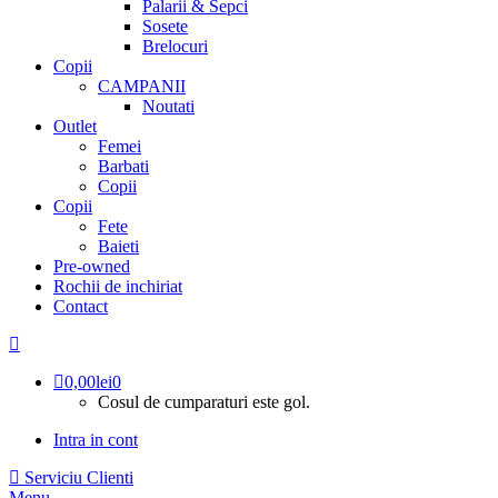
Palarii & Sepci
Sosete
Brelocuri
Copii
CAMPANII
Noutati
Outlet
Femei
Barbati
Copii
Copii
Fete
Baieti
Pre-owned
Rochii de inchiriat
Contact
0,00
lei
0
Cosul de cumparaturi este gol.
Intra in cont
Serviciu Clienti
Menu