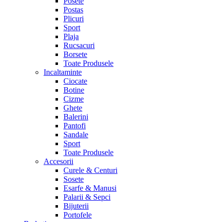
Posete
Postas
Plicuri
Sport
Plaja
Rucsacuri
Borsete
Toate Produsele
Incaltaminte
Ciocate
Botine
Cizme
Ghete
Balerini
Pantofi
Sandale
Sport
Toate Produsele
Accesorii
Curele & Centuri
Sosete
Esarfe & Manusi
Palarii & Sepci
Bijuterii
Portofele