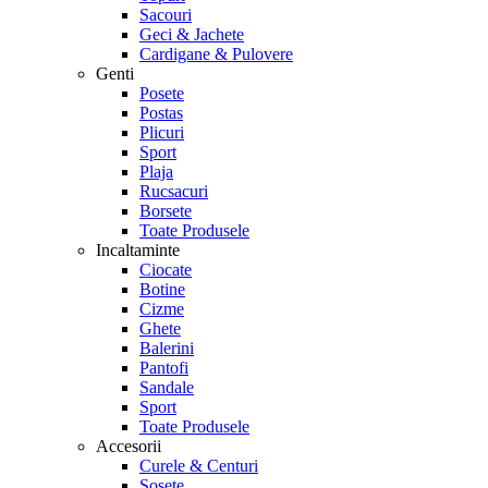
Sacouri
Geci & Jachete
Cardigane & Pulovere
Genti
Posete
Postas
Plicuri
Sport
Plaja
Rucsacuri
Borsete
Toate Produsele
Incaltaminte
Ciocate
Botine
Cizme
Ghete
Balerini
Pantofi
Sandale
Sport
Toate Produsele
Accesorii
Curele & Centuri
Sosete