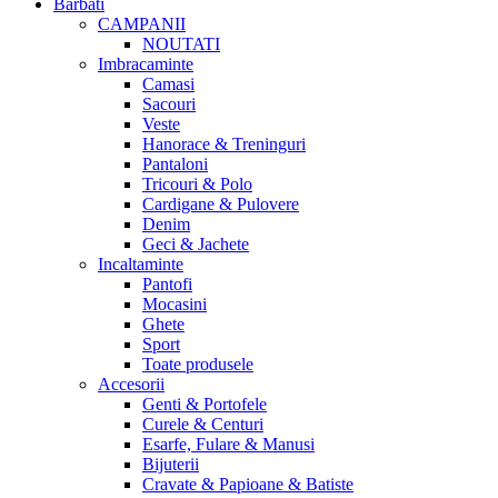
Barbati
CAMPANII
NOUTATI
Imbracaminte
Camasi
Sacouri
Veste
Hanorace & Treninguri
Pantaloni
Tricouri & Polo
Cardigane & Pulovere
Denim
Geci & Jachete
Incaltaminte
Pantofi
Mocasini
Ghete
Sport
Toate produsele
Accesorii
Genti & Portofele
Curele & Centuri
Esarfe, Fulare & Manusi
Bijuterii
Cravate & Papioane & Batiste