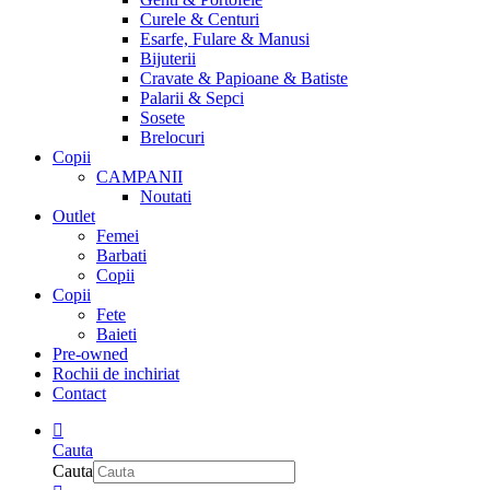
Curele & Centuri
Esarfe, Fulare & Manusi
Bijuterii
Cravate & Papioane & Batiste
Palarii & Sepci
Sosete
Brelocuri
Copii
CAMPANII
Noutati
Outlet
Femei
Barbati
Copii
Copii
Fete
Baieti
Pre-owned
Rochii de inchiriat
Contact
Cauta
Cauta