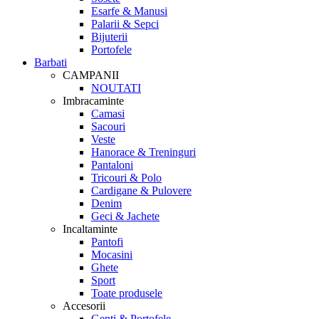
Esarfe & Manusi
Palarii & Sepci
Bijuterii
Portofele
Barbati
CAMPANII
NOUTATI
Imbracaminte
Camasi
Sacouri
Veste
Hanorace & Treninguri
Pantaloni
Tricouri & Polo
Cardigane & Pulovere
Denim
Geci & Jachete
Incaltaminte
Pantofi
Mocasini
Ghete
Sport
Toate produsele
Accesorii
Genti & Portofele