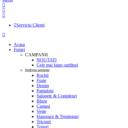
Serviciu Clienti
Acasa
Femei
CAMPANII
NOUTATI
Cele mai faine outfituri
Imbracaminte
Rochii
Fuste
Denim
Pantaloni
Salopete & Compleuri
Bluze
Camasi
Veste
Hanorace & Treninguri
Tricouri
Topuri