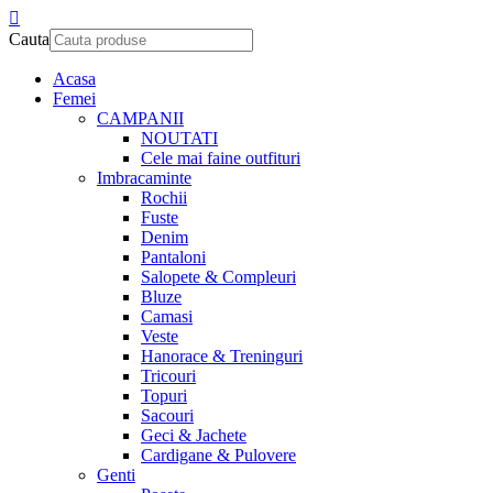
Cauta
Acasa
Femei
CAMPANII
NOUTATI
Cele mai faine outfituri
Imbracaminte
Rochii
Fuste
Denim
Pantaloni
Salopete & Compleuri
Bluze
Camasi
Veste
Hanorace & Treninguri
Tricouri
Topuri
Sacouri
Geci & Jachete
Cardigane & Pulovere
Genti