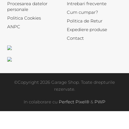
Procesarea datelor
Intrebari frecvente
personale
Cum cumpar?
Politica Cookies
Politica de Retur
ANPC
Expediere produse
Contact
©Copyright 2026 Garage Shop. Toate drepturile
rezervate.
In colaborare cu
Perfect Pixel®
&
PWP