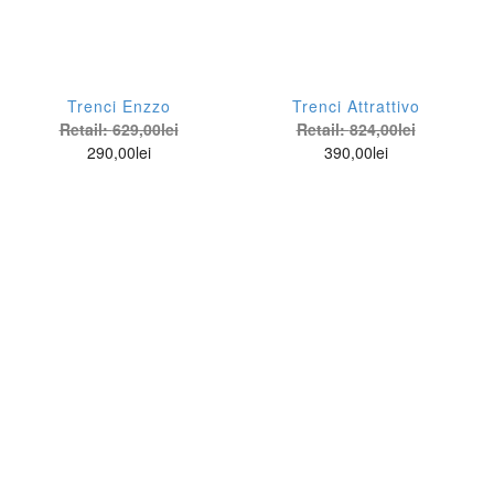
Trenci Enzzo
Trenci Attrattivo
Retail:
629,00
lei
Retail:
824,00
lei
290,00
lei
390,00
lei