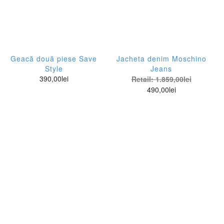
Geacă două piese Save
Jacheta denim Moschino
Style
Jeans
390,00
lei
Retail:
1.859,00
lei
490,00
lei