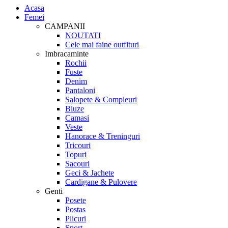
Acasa
Femei
CAMPANII
NOUTATI
Cele mai faine outfituri
Imbracaminte
Rochii
Fuste
Denim
Pantaloni
Salopete & Compleuri
Bluze
Camasi
Veste
Hanorace & Treninguri
Tricouri
Topuri
Sacouri
Geci & Jachete
Cardigane & Pulovere
Genti
Posete
Postas
Plicuri
Sport