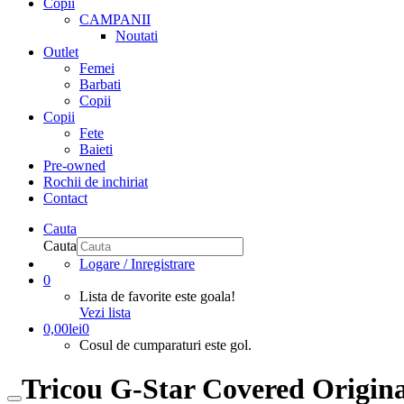
Copii
CAMPANII
Noutati
Outlet
Femei
Barbati
Copii
Copii
Fete
Baieti
Pre-owned
Rochii de inchiriat
Contact
Cauta
Cauta
Logare / Inregistrare
0
Lista de favorite este goala!
Vezi lista
0,00
lei
0
Cosul de cumparaturi este gol.
Tricou G-Star Covered Origina