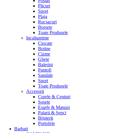
Postas
Plicuri
Sport
Plaja
Rucsacuri
Borsete
Toate Produsele
Incaltaminte
Ciocate
Botine
Cizme
Ghete
Balerini
Pantofi
Sandale
Sport
Toate Produsele
Accesorii
Curele & Centuri
Sosete
Esarfe & Manusi
Palarii & Sepci
Bijuterii
Portofele
Barbati