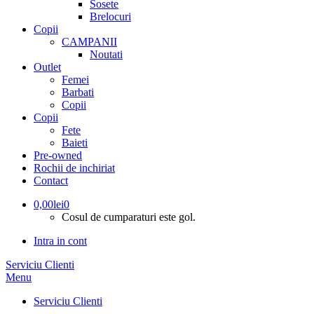
Sosete
Brelocuri
Copii
CAMPANII
Noutati
Outlet
Femei
Barbati
Copii
Copii
Fete
Baieti
Pre-owned
Rochii de inchiriat
Contact
0,00
lei
0
Cosul de cumparaturi este gol.
Intra in cont
Serviciu Clienti
Menu
Serviciu Clienti