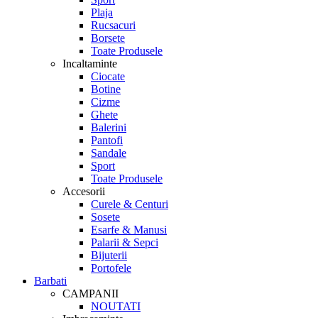
Plaja
Rucsacuri
Borsete
Toate Produsele
Incaltaminte
Ciocate
Botine
Cizme
Ghete
Balerini
Pantofi
Sandale
Sport
Toate Produsele
Accesorii
Curele & Centuri
Sosete
Esarfe & Manusi
Palarii & Sepci
Bijuterii
Portofele
Barbati
CAMPANII
NOUTATI