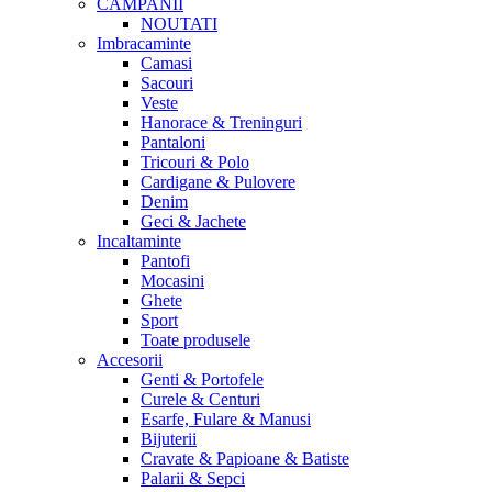
CAMPANII
NOUTATI
Imbracaminte
Camasi
Sacouri
Veste
Hanorace & Treninguri
Pantaloni
Tricouri & Polo
Cardigane & Pulovere
Denim
Geci & Jachete
Incaltaminte
Pantofi
Mocasini
Ghete
Sport
Toate produsele
Accesorii
Genti & Portofele
Curele & Centuri
Esarfe, Fulare & Manusi
Bijuterii
Cravate & Papioane & Batiste
Palarii & Sepci