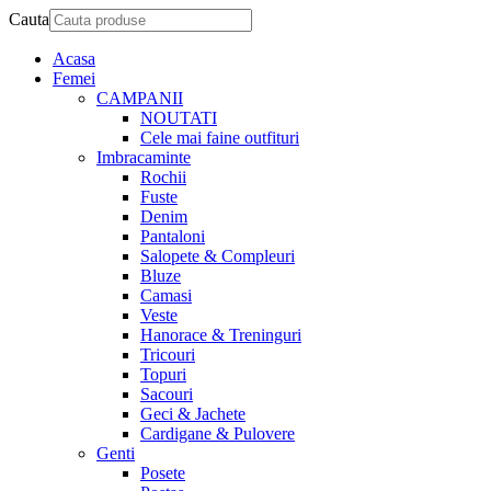
Cauta
Acasa
Femei
CAMPANII
NOUTATI
Cele mai faine outfituri
Imbracaminte
Rochii
Fuste
Denim
Pantaloni
Salopete & Compleuri
Bluze
Camasi
Veste
Hanorace & Treninguri
Tricouri
Topuri
Sacouri
Geci & Jachete
Cardigane & Pulovere
Genti
Posete