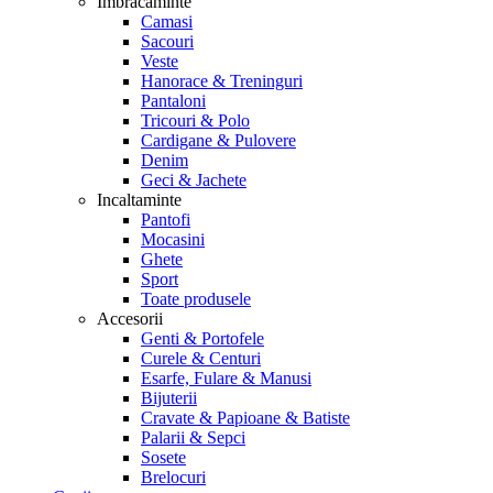
Imbracaminte
Camasi
Sacouri
Veste
Hanorace & Treninguri
Pantaloni
Tricouri & Polo
Cardigane & Pulovere
Denim
Geci & Jachete
Incaltaminte
Pantofi
Mocasini
Ghete
Sport
Toate produsele
Accesorii
Genti & Portofele
Curele & Centuri
Esarfe, Fulare & Manusi
Bijuterii
Cravate & Papioane & Batiste
Palarii & Sepci
Sosete
Brelocuri