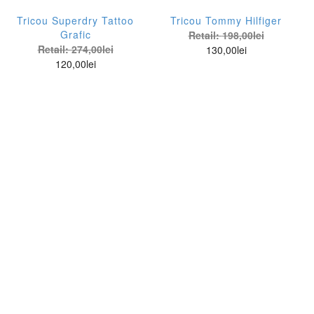
Tricou Superdry Tattoo
Tricou Tommy Hilfiger
Grafic
Retail:
198,00
lei
Retail:
274,00
lei
130,00
lei
120,00
lei