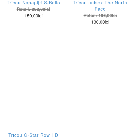
Tricou Napapijri S-Bollo
Tricou unisex The North
Face
Retail:
202,00
lei
Retail:
196,00
lei
150,00
lei
130,00
lei
Tricou G-Star Row HD