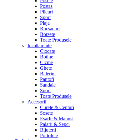
Posete
Postas
Plicuri
Sport
Plaja
Rucsacuri
Borsete
Toate Produsele
Incaltaminte
Ciocate
Botine
Cizme
Ghete
Balerini
Pantofi
Sandale
Sport
Toate Produsele
Accesorii
Curele & Centuri
Sosete
Esarfe & Manusi
Palarii & Sepci
Bijuterii
Portofele