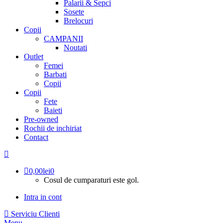
Palarii & Sepci
Sosete
Brelocuri
Copii
CAMPANII
Noutati
Outlet
Femei
Barbati
Copii
Copii
Fete
Baieti
Pre-owned
Rochii de inchiriat
Contact
0,00
lei
0
Cosul de cumparaturi este gol.
Intra in cont
Serviciu Clienti
Menu