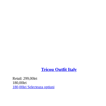
Tricou Outfit Italy
Retail:
299,00
lei
180,00
lei
180,00
lei
Selecteaza optiuni