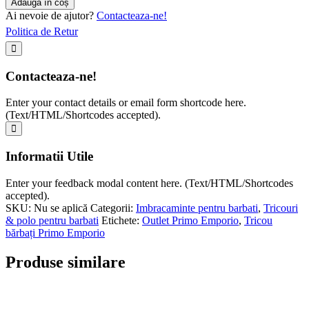
Adaugă în coș
Ai nevoie de ajutor?
Contacteaza-ne!
Politica de Retur
Contacteaza-ne!
Enter your contact details or email form shortcode here.
(Text/HTML/Shortcodes accepted).
Informatii Utile
Enter your feedback modal content here. (Text/HTML/Shortcodes
accepted).
SKU:
Nu se aplică
Categorii:
Imbracaminte pentru barbati
,
Tricouri
& polo pentru barbati
Etichete:
Outlet Primo Emporio
,
Tricou
bărbați Primo Emporio
Produse similare