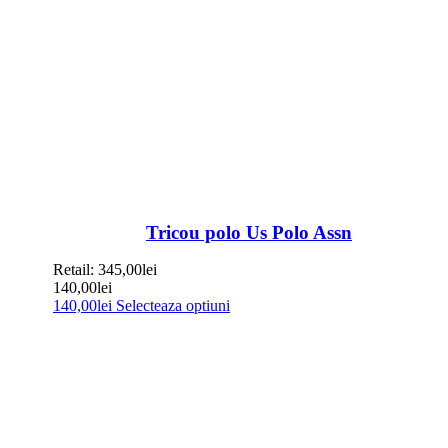
Tricou polo Us Polo Assn
Retail:
345,00
lei
140,00
lei
140,00
lei
Selecteaza optiuni