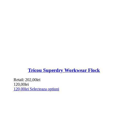
Tricou Superdry Workwear Flock
Retail:
202,00
lei
120,00
lei
120,00
lei
Selecteaza optiuni