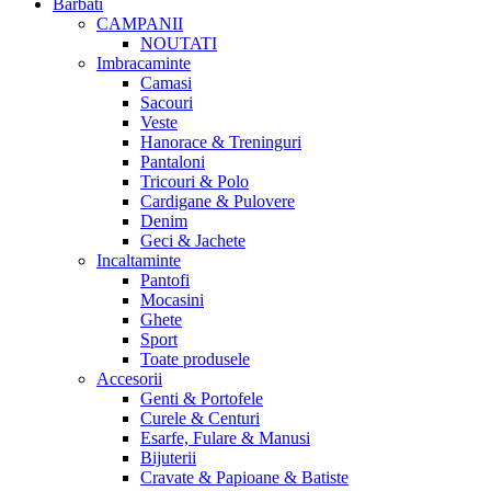
Barbati
CAMPANII
NOUTATI
Imbracaminte
Camasi
Sacouri
Veste
Hanorace & Treninguri
Pantaloni
Tricouri & Polo
Cardigane & Pulovere
Denim
Geci & Jachete
Incaltaminte
Pantofi
Mocasini
Ghete
Sport
Toate produsele
Accesorii
Genti & Portofele
Curele & Centuri
Esarfe, Fulare & Manusi
Bijuterii
Cravate & Papioane & Batiste