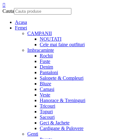
Cauta
Acasa
Femei
CAMPANII
NOUTATI
Cele mai faine outfituri
Imbracaminte
Rochii
Fuste
Denim
Pantaloni
Salopete & Compleuri
Bluze
Camasi
Veste
Hanorace & Treninguri
Tricouri
Topuri
Sacouri
Geci & Jachete
Cardigane & Pulovere
Genti