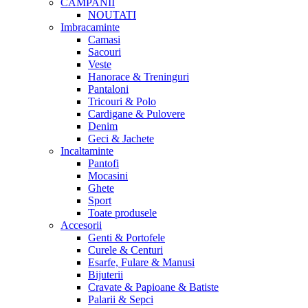
CAMPANII
NOUTATI
Imbracaminte
Camasi
Sacouri
Veste
Hanorace & Treninguri
Pantaloni
Tricouri & Polo
Cardigane & Pulovere
Denim
Geci & Jachete
Incaltaminte
Pantofi
Mocasini
Ghete
Sport
Toate produsele
Accesorii
Genti & Portofele
Curele & Centuri
Esarfe, Fulare & Manusi
Bijuterii
Cravate & Papioane & Batiste
Palarii & Sepci