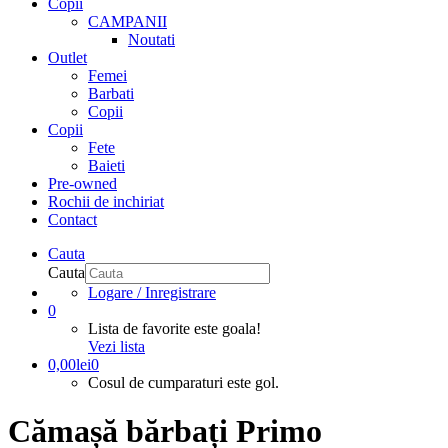
Copii
CAMPANII
Noutati
Outlet
Femei
Barbati
Copii
Copii
Fete
Baieti
Pre-owned
Rochii de inchiriat
Contact
Cauta
Cauta
Logare / Inregistrare
0
Lista de favorite este goala!
Vezi lista
0,00
lei
0
Cosul de cumparaturi este gol.
Cămașă bărbați Primo