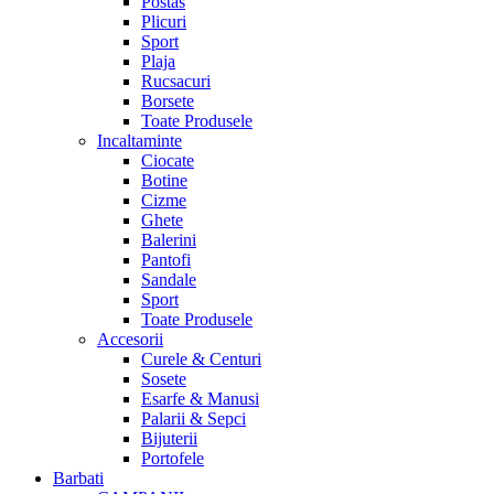
Postas
Plicuri
Sport
Plaja
Rucsacuri
Borsete
Toate Produsele
Incaltaminte
Ciocate
Botine
Cizme
Ghete
Balerini
Pantofi
Sandale
Sport
Toate Produsele
Accesorii
Curele & Centuri
Sosete
Esarfe & Manusi
Palarii & Sepci
Bijuterii
Portofele
Barbati