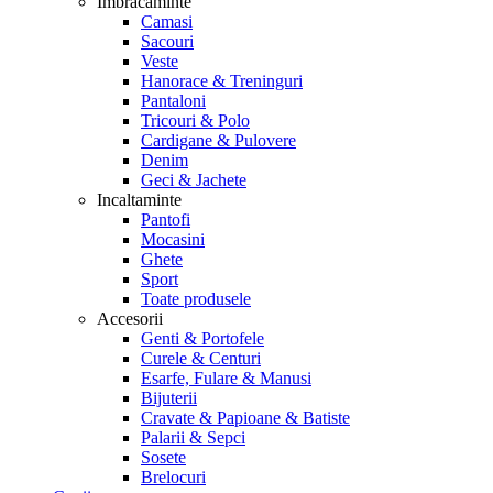
Imbracaminte
Camasi
Sacouri
Veste
Hanorace & Treninguri
Pantaloni
Tricouri & Polo
Cardigane & Pulovere
Denim
Geci & Jachete
Incaltaminte
Pantofi
Mocasini
Ghete
Sport
Toate produsele
Accesorii
Genti & Portofele
Curele & Centuri
Esarfe, Fulare & Manusi
Bijuterii
Cravate & Papioane & Batiste
Palarii & Sepci
Sosete
Brelocuri