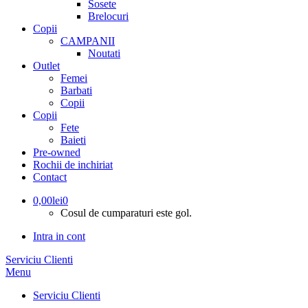
Sosete
Brelocuri
Copii
CAMPANII
Noutati
Outlet
Femei
Barbati
Copii
Copii
Fete
Baieti
Pre-owned
Rochii de inchiriat
Contact
0,00
lei
0
Cosul de cumparaturi este gol.
Intra in cont
Serviciu Clienti
Menu
Serviciu Clienti