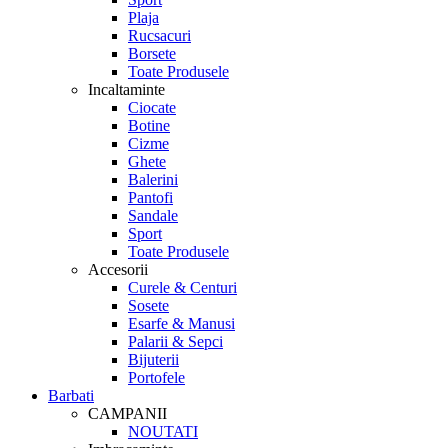
Plaja
Rucsacuri
Borsete
Toate Produsele
Incaltaminte
Ciocate
Botine
Cizme
Ghete
Balerini
Pantofi
Sandale
Sport
Toate Produsele
Accesorii
Curele & Centuri
Sosete
Esarfe & Manusi
Palarii & Sepci
Bijuterii
Portofele
Barbati
CAMPANII
NOUTATI