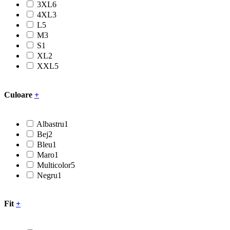
3XL
6
4XL
3
L
5
M
3
S
1
XL
2
XXL
5
Culoare
+
Albastru
1
Bej
2
Bleu
1
Maro
1
Multicolor
5
Negru
1
Fit
+