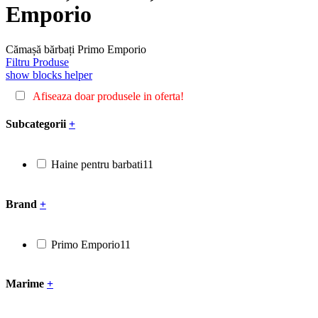
Emporio
Cămașă bărbați Primo Emporio
Filtru Produse
show blocks helper
Afiseaza doar produsele in oferta!
Subcategorii
+
Haine pentru barbati
11
Brand
+
Primo Emporio
11
Marime
+