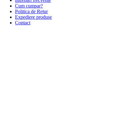
Intrebari frecvente
Cum cumpar?
Politica de Retur
Expediere produse
Contact