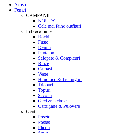
Acasa
Femei
CAMPANII
NOUTATI
Cele mai faine outfituri
Imbracaminte
Rochii
Fuste
Denim
Pantaloni
Salopete & Compleuri
Bluze
Camasi
Veste
Hanorace & Treninguri
Tricouri
Topuri
Sacouri
Geci & Jachete
Cardigane & Pulovere
Genti
Posete
Postas
Plicuri
Sport