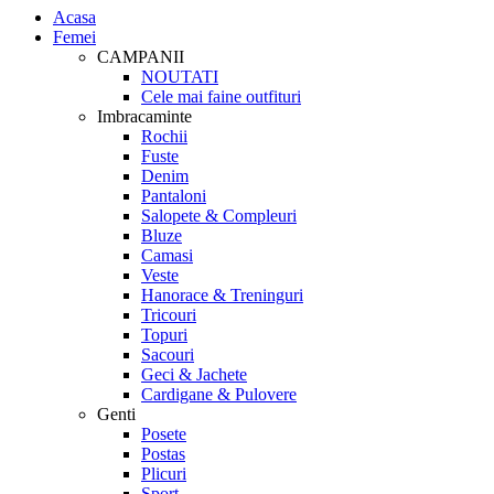
Acasa
Femei
CAMPANII
NOUTATI
Cele mai faine outfituri
Imbracaminte
Rochii
Fuste
Denim
Pantaloni
Salopete & Compleuri
Bluze
Camasi
Veste
Hanorace & Treninguri
Tricouri
Topuri
Sacouri
Geci & Jachete
Cardigane & Pulovere
Genti
Posete
Postas
Plicuri
Sport