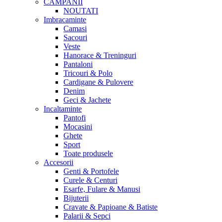
CAMPANII
NOUTATI
Imbracaminte
Camasi
Sacouri
Veste
Hanorace & Treninguri
Pantaloni
Tricouri & Polo
Cardigane & Pulovere
Denim
Geci & Jachete
Incaltaminte
Pantofi
Mocasini
Ghete
Sport
Toate produsele
Accesorii
Genti & Portofele
Curele & Centuri
Esarfe, Fulare & Manusi
Bijuterii
Cravate & Papioane & Batiste
Palarii & Sepci