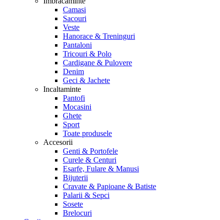
Imbracaminte
Camasi
Sacouri
Veste
Hanorace & Treninguri
Pantaloni
Tricouri & Polo
Cardigane & Pulovere
Denim
Geci & Jachete
Incaltaminte
Pantofi
Mocasini
Ghete
Sport
Toate produsele
Accesorii
Genti & Portofele
Curele & Centuri
Esarfe, Fulare & Manusi
Bijuterii
Cravate & Papioane & Batiste
Palarii & Sepci
Sosete
Brelocuri