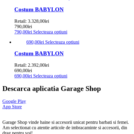
Costum BABYLON
Retail:
3.328,00
lei
790,00
lei
790,00
lei
Selecteaza optiuni
690,00
lei
Selecteaza optiuni
Costum BABYLON
Retail:
2.392,00
lei
690,00
lei
690,00
lei
Selecteaza optiuni
Descarca aplicatia Garage Shop
Google Play
App Store
Garage Shop vinde haine si accesorii unicat pentru barbati si femei.
Am selectionat cu atentie articole de imbracaminte si accesorii, din
drag pentru voi!