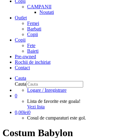
Copii
CAMPANII
Noutati
Outlet
Femei
Barbati
Copii
Copii
Fete
Baieti
Pre-owned
Rochii de inchiriat
Contact
Cauta
Cauta
Logare / Inregistrare
0
Lista de favorite este goala!
Vezi lista
0,00
lei
0
Cosul de cumparaturi este gol.
Costum Babylon