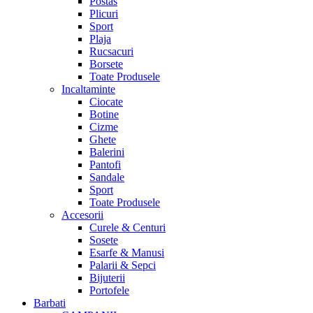
Postas
Plicuri
Sport
Plaja
Rucsacuri
Borsete
Toate Produsele
Incaltaminte
Ciocate
Botine
Cizme
Ghete
Balerini
Pantofi
Sandale
Sport
Toate Produsele
Accesorii
Curele & Centuri
Sosete
Esarfe & Manusi
Palarii & Sepci
Bijuterii
Portofele
Barbati