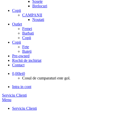
Sosete
Brelocuri
Copii
CAMPANII
Noutati
Outlet
Femei
Barbati
Copii
Copii
Fete
Baieti
Pre-owned
Rochii de inchiriat
Contact
0,00
lei
0
Cosul de cumparaturi este gol.
Intra in cont
Serviciu Clienti
Menu
Serviciu Clienti