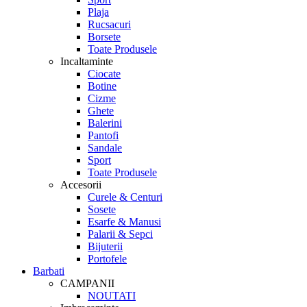
Plaja
Rucsacuri
Borsete
Toate Produsele
Incaltaminte
Ciocate
Botine
Cizme
Ghete
Balerini
Pantofi
Sandale
Sport
Toate Produsele
Accesorii
Curele & Centuri
Sosete
Esarfe & Manusi
Palarii & Sepci
Bijuterii
Portofele
Barbati
CAMPANII
NOUTATI