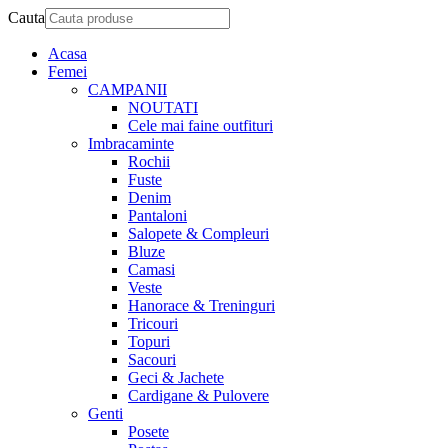
Cauta
Acasa
Femei
CAMPANII
NOUTATI
Cele mai faine outfituri
Imbracaminte
Rochii
Fuste
Denim
Pantaloni
Salopete & Compleuri
Bluze
Camasi
Veste
Hanorace & Treninguri
Tricouri
Topuri
Sacouri
Geci & Jachete
Cardigane & Pulovere
Genti
Posete