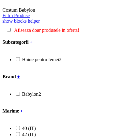
Costum Babylon
Filtru Produse
show blocks helper
Afiseaza doar produsele in oferta!
Subcategorii
+
Haine pentru femei
2
Brand
+
Babylon
2
Marime
+
40 (IT)
1
42 (IT)
1