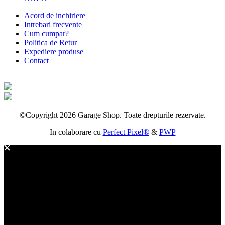
Acord de inchiriere
Intrebari frecvente
Cum cumpar?
Politica de Retur
Expediere produse
Contact
©Copyright 2026 Garage Shop. Toate drepturile rezervate.
In colaborare cu
Perfect Pixel®
&
PWP