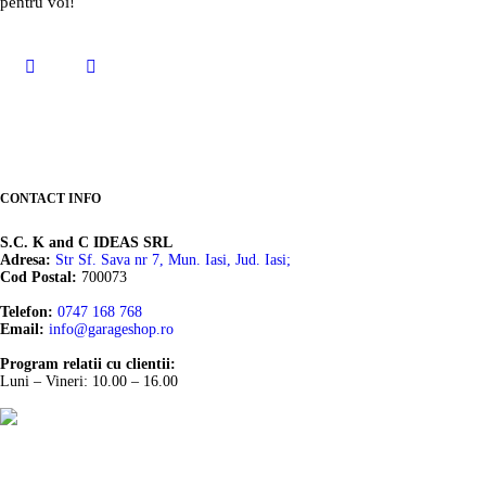
pentru voi!
CONTACT INFO
S.C. K and C IDEAS SRL
Adresa:
Str Sf. Sava nr 7, Mun. Iasi, Jud. Iasi;
Cod Postal:
700073
Telefon:
0747 168 768
Email:
info@garageshop.ro
Program relatii cu clientii:
Luni – Vineri: 10.00 – 16.00