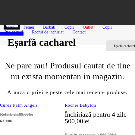
Serviciu Clienti
0
0,00
lei
Acasa
Femei
Barbati
Copii
Outlet
Copii
Pre-owned
Rochii de inchiriat
Contact
Eșarfă cacharel
Eșarfă cacharel
Ne pare rau! Produsul cautat de tine
nu exista momentan in magazin.
Arunca o privire peste cele mai recente produse.
Curea Palm Angels
Rochie Babylon
Închiriază pentru 4 zile
Retail:
2.189,00
lei
500,00
lei
690,00
lei