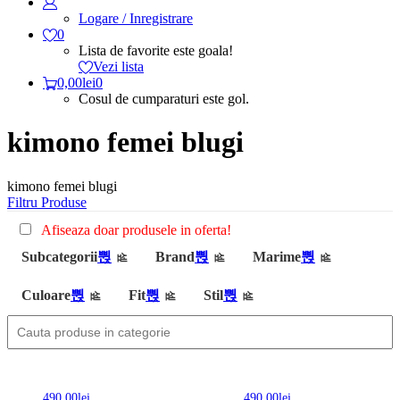
Logare / Inregistrare
0
Lista de favorite este goala!
Vezi lista
0,00
lei
0
Cosul de cumparaturi este gol.
kimono femei blugi
kimono femei blugi
Filtru Produse
Afiseaza doar produsele in oferta!
Subcategorii
Brand
Marime
Culoare
Fit
Stil
490,00
lei
490,00
lei