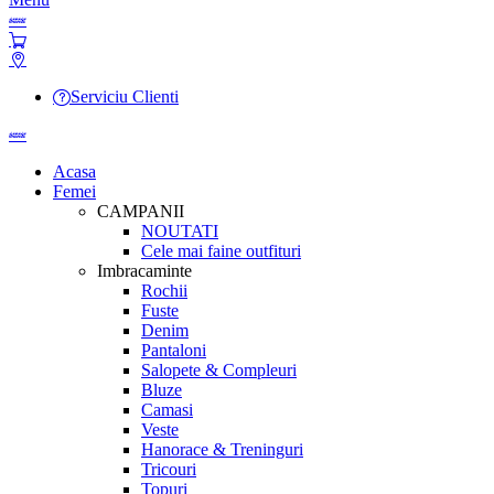
Serviciu Clienti
Acasa
Femei
CAMPANII
NOUTATI
Cele mai faine outfituri
Imbracaminte
Rochii
Fuste
Denim
Pantaloni
Salopete & Compleuri
Bluze
Camasi
Veste
Hanorace & Treninguri
Tricouri
Topuri