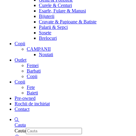
Curele & Centuri
Esarfe, Fulare & Manusi
Bijuterii
Cravate & Papioane & Batiste
Palarii & Sepci
Sosete
Brelocuri
Copii
CAMPANII
Noutati
Outlet
Femei
Barbati
Copii
Copii
Fete
Baieti
Pre-owned
Rochii de inchiriat
Contact
Cauta
Cauta