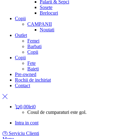
Palarii & Sepci
Sosete
Brelocuri
Copii
CAMPANII
Noutati
Outlet
Femei
Barbati
Copii
Copii
Fete
Baieti
Pre-owned
Rochii de inchiriat
Contact
0,00
lei
0
Cosul de cumparaturi este gol.
Intra in cont
Serviciu Clienti
Menu