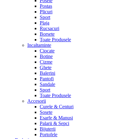
Posete
Postas
Plicuri
Sport
Plaja
Rucsacuri
Borsete
Toate Produsele
Incaltaminte
Ciocate
Botine
Cizme
Ghete
Balerini
Pantofi
Sandale
Sport
Toate Produsele
Accesorii
Curele & Centuri
Sosete
Esarfe & Manusi
Palarii & Sepci
Bijuterii
Portofele