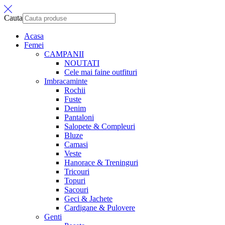
Cauta
Acasa
Femei
CAMPANII
NOUTATI
Cele mai faine outfituri
Imbracaminte
Rochii
Fuste
Denim
Pantaloni
Salopete & Compleuri
Bluze
Camasi
Veste
Hanorace & Treninguri
Tricouri
Topuri
Sacouri
Geci & Jachete
Cardigane & Pulovere
Genti