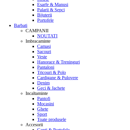
Esarfe & Manusi
Palarii & Sepci
Bijuterii
Portofele
Barbati
CAMPANII
NOUTATI
Imbracaminte
Camasi
Sacouri
Veste
Hanorace & Treninguri
Pantaloni
Tricouri & Polo
Cardigane & Pulovere
Denim
Geci & Jachete
Incaltaminte
Pantofi
Mocasini
Ghete
Sport
Toate produsele
Accesorii
Genti & Portofele