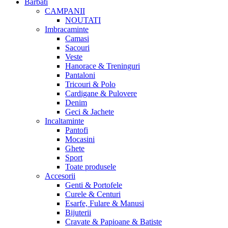
Barbati
CAMPANII
NOUTATI
Imbracaminte
Camasi
Sacouri
Veste
Hanorace & Treninguri
Pantaloni
Tricouri & Polo
Cardigane & Pulovere
Denim
Geci & Jachete
Incaltaminte
Pantofi
Mocasini
Ghete
Sport
Toate produsele
Accesorii
Genti & Portofele
Curele & Centuri
Esarfe, Fulare & Manusi
Bijuterii
Cravate & Papioane & Batiste