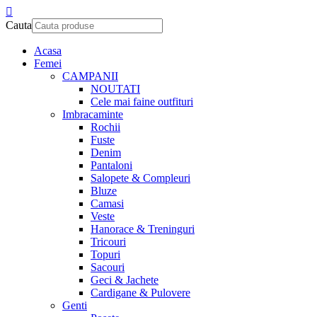
Cauta
Acasa
Femei
CAMPANII
NOUTATI
Cele mai faine outfituri
Imbracaminte
Rochii
Fuste
Denim
Pantaloni
Salopete & Compleuri
Bluze
Camasi
Veste
Hanorace & Treninguri
Tricouri
Topuri
Sacouri
Geci & Jachete
Cardigane & Pulovere
Genti