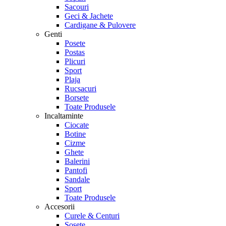
Sacouri
Geci & Jachete
Cardigane & Pulovere
Genti
Posete
Postas
Plicuri
Sport
Plaja
Rucsacuri
Borsete
Toate Produsele
Incaltaminte
Ciocate
Botine
Cizme
Ghete
Balerini
Pantofi
Sandale
Sport
Toate Produsele
Accesorii
Curele & Centuri
Sosete