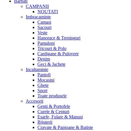
Barbati
CAMPANII
NOUTATI
Imbracaminte
Camasi
Sacouri
Veste
Hanorace & Treninguri
Pantaloni
Tricouri & Polo
Cardigane & Pulovere
Denim
Geci & Jachete
Incaltaminte
Pantofi
Mocasini
Ghete
Sport
Toate produsele
Accesorii
Genti & Portofele
Curele & Centuri
Esarfe, Fulare & Manusi
Bijuterii
Cravate & Papioane & Batiste