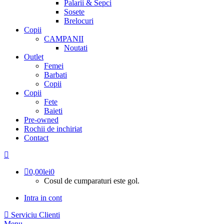
Palarii & Sepci
Sosete
Brelocuri
Copii
CAMPANII
Noutati
Outlet
Femei
Barbati
Copii
Copii
Fete
Baieti
Pre-owned
Rochii de inchiriat
Contact
0,00
lei
0
Cosul de cumparaturi este gol.
Intra in cont
Serviciu Clienti
Menu