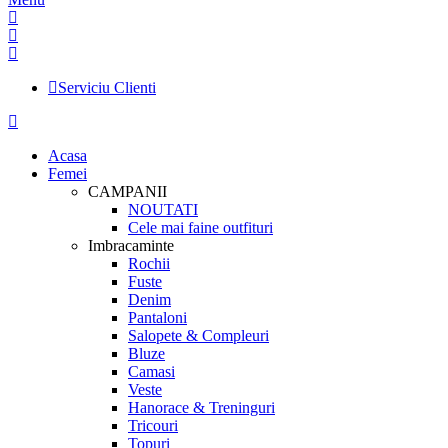
Serviciu Clienti
Acasa
Femei
CAMPANII
NOUTATI
Cele mai faine outfituri
Imbracaminte
Rochii
Fuste
Denim
Pantaloni
Salopete & Compleuri
Bluze
Camasi
Veste
Hanorace & Treninguri
Tricouri
Topuri