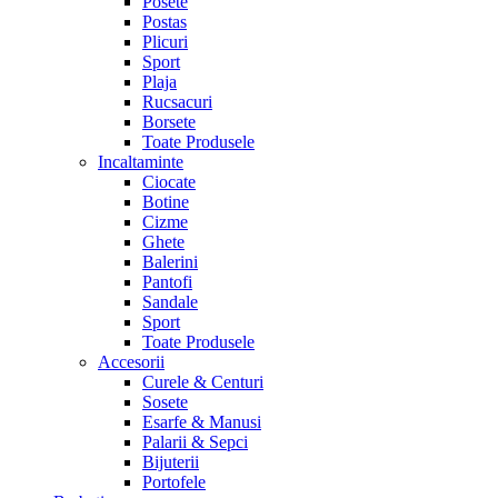
Posete
Postas
Plicuri
Sport
Plaja
Rucsacuri
Borsete
Toate Produsele
Incaltaminte
Ciocate
Botine
Cizme
Ghete
Balerini
Pantofi
Sandale
Sport
Toate Produsele
Accesorii
Curele & Centuri
Sosete
Esarfe & Manusi
Palarii & Sepci
Bijuterii
Portofele