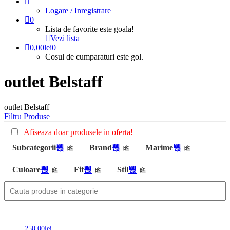
Logare / Inregistrare
0
Lista de favorite este goala!
Vezi lista
0,00
lei
0
Cosul de cumparaturi este gol.
outlet Belstaff
outlet Belstaff
Filtru Produse
Afiseaza doar produsele in oferta!
Subcategorii
Brand
Marime
Culoare
Fit
Stil
250,00
lei