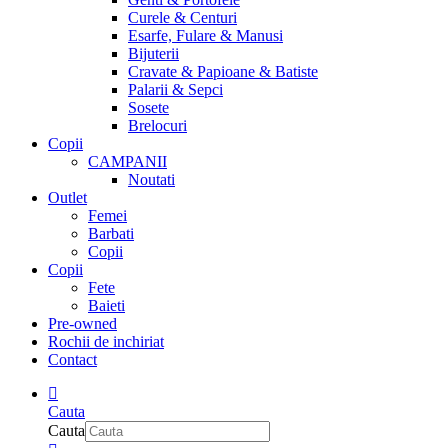
Curele & Centuri
Esarfe, Fulare & Manusi
Bijuterii
Cravate & Papioane & Batiste
Palarii & Sepci
Sosete
Brelocuri
Copii
CAMPANII
Noutati
Outlet
Femei
Barbati
Copii
Copii
Fete
Baieti
Pre-owned
Rochii de inchiriat
Contact
Cauta
Cauta