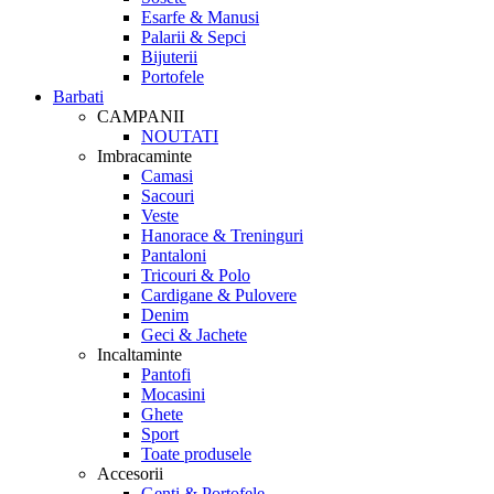
Esarfe & Manusi
Palarii & Sepci
Bijuterii
Portofele
Barbati
CAMPANII
NOUTATI
Imbracaminte
Camasi
Sacouri
Veste
Hanorace & Treninguri
Pantaloni
Tricouri & Polo
Cardigane & Pulovere
Denim
Geci & Jachete
Incaltaminte
Pantofi
Mocasini
Ghete
Sport
Toate produsele
Accesorii
Genti & Portofele