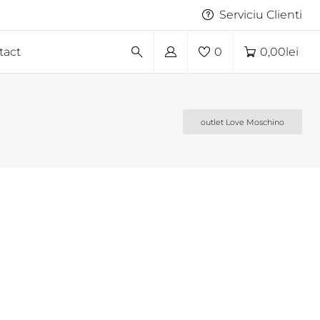
Serviciu Clienti
tact
0
0,00
lei
outlet Love Moschino