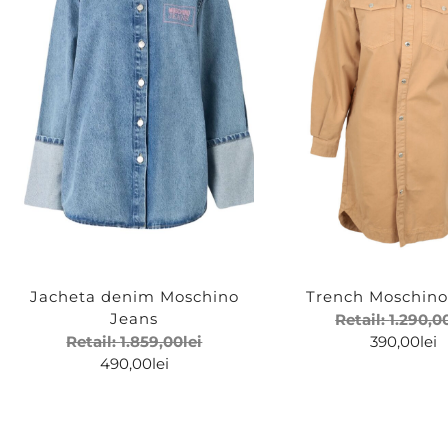
Haine pentru femei
Lo
Culoare
Fit
Bej
Re
Jeans albastru
Jacheta denim Moschino
Trench Moschino
Jeans
Retail:
1.290,0
Retail:
1.859,00
lei
390,00
lei
490,00
lei