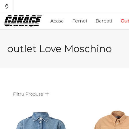
Acasa
Femei
Barbati
Out
outlet Love Moschino
Filtru Produse
Afiseaza doar produsele in oferta!
Subcategorii
Bran