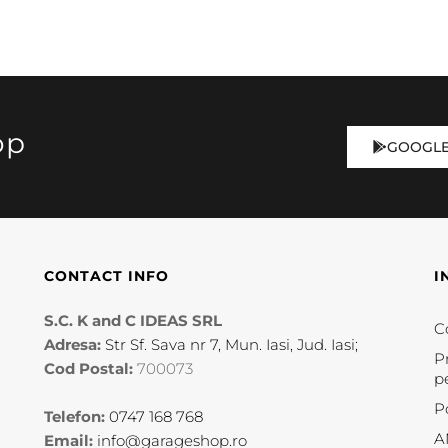
op
GOOGLE
CONTACT INFO
I
S.C. K and C IDEAS SRL
Co
Adresa:
Str Sf. Sava nr 7, Mun. Iasi, Jud. Iasi;
P
Cod Postal:
700073
p
P
Telefon:
0747 168 768
A
Email:
info@garageshop.ro