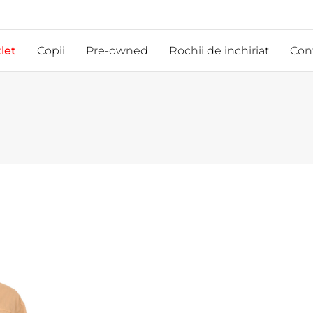
let
Copii
Pre-owned
Rochii de inchiriat
Con
d
Marime