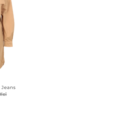
ve Moschino
38
M
Stil
gular Fit
Boho
Casual
 Jeans
Clubbing
0
lei