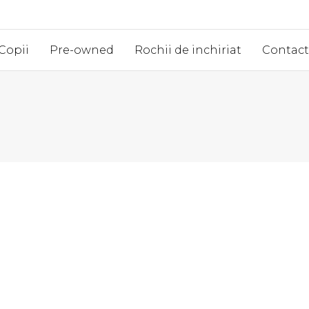
Copii
Pre-owned
Rochii de inchiriat
Contact
d
Marime