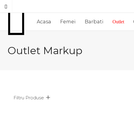
Acasa
Femei
Barbati
Outlet
Outlet Markup
Filtru Produse
Afiseaza doar produsele in oferta!
Subcategorii
Bran