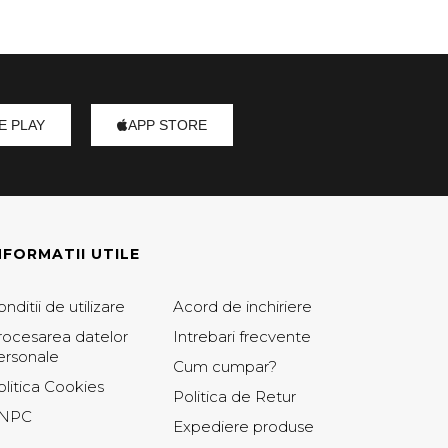
E PLAY
APP STORE
NFORMATII UTILE
nditii de utilizare
Acord de inchiriere
rocesarea datelor
Intrebari frecvente
ersonale
Cum cumpar?
olitica Cookies
Politica de Retur
NPC
Expediere produse