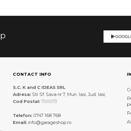
op
GOOGL
CONTACT INFO
I
S.C. K and C IDEAS SRL
Co
Adresa:
Str Sf. Sava nr 7, Mun. Iasi, Jud. Iasi;
P
Cod Postal:
700073
p
P
Telefon:
0747 168 768
A
Email:
info@garageshop.ro