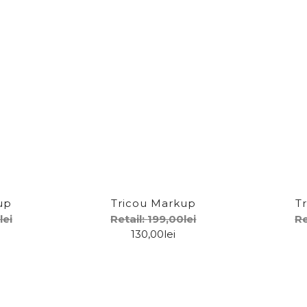
rk-Up
L
M
S
XL
Stil
up
Tricou Markup
T
stom slim fit
De seara
lei
Retail:
199,00
lei
Re
130,00
lei