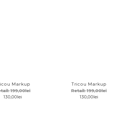
ricou Markup
Tricou Markup
tail:
199,00
lei
Retail:
199,00
lei
130,00
lei
130,00
lei